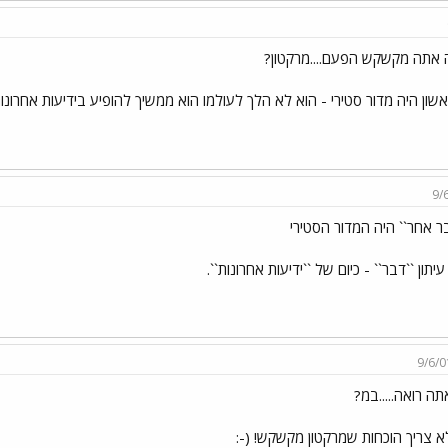
 אתה מקשקש הפעם....מרקטון?
שון היה מדור סטירי - הוא לא הלך לעולמו הוא ממשיך להופיע בידיעות אחרונות
9/
ר אחר`` היה המדור הסטירי
יתון ``דבר`` - כיום של ``ידיעות אחרונות``.
9/6/0
תה רואה.....במ?
א צריך הוכחות שמרקטון מקשקש! (-: