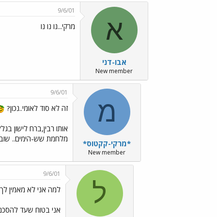
9/6/01
א
מרקי...נו נו נו
אבו-דני
New member
9/6/01
מ
זה לא סוד לאומי..נכון?
מלחמת שש-הימים.. שוב 
*מרקי-קקטוס*
New member
9/6/01
ל
למה אני לא מאמין לך..
אני בטוח שעד להסכם א