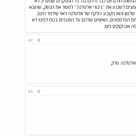
משתלחת (היום כבר נרגע) נגד כל המפקדים שמעליו, לא
אמצים לשכנע את ``גיבורי אלטלנה`` למסור את הנשק, שהובא
ינה שלטון והוא הקובע. הלקח של אלטלנה ראוי שילמד היטב
דמת הפלסטינים, האיומים שלהם על התנגדות בכוח לפינוי לא
אנו זקוקים כיום.
#2
אלטלנה. מרק.
#3