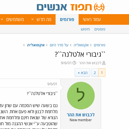
עמוד ראשי
פורומים
מה חדש
משתמשים
פוסטים
חיפוש
פורומים
אקטואליה
על סדר היום
אקטואליה
``גיבורי אלטלנה``?
פ
פ
לכבוש את ההר
9/6/01
ו
ו
1
2
הבא
ת
ר
ח
ס
ה
ם
9/6/01
נ
ב
ל
``גיבורי אלטלנה``?
ו
ת
ש
א
א
ר
גם בשעה שיש הסכמה עם שרון על מה
י
מלחמת לבנון ולוא פעם אחת. השנה
לכבוש את ההר
ך
New member