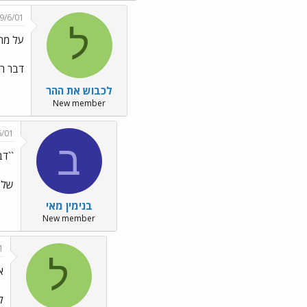
9/6/01
ל
על מה
דבר רא
לכבוש את ההר
New member
6/01
ב
``דב
של ע
בנימין מאי
New member
1
ל
א
ל