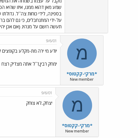
מקבל על עצמו בשמחה את המשימה ש
שמע מאן דהוא ממנו, איזו שהיא הס
בספינה, לידי כוחות צה``ל. גדולתו 
על-ידי המתנחבלים, כי גם להם ברור
תעשה רושם על מנהיג (אם אכן יהיה 
9/6/01
מ
יודע מי ירה מת-מקלע בקופצים ל
ימחק רבין,ז``ל אתה מצדיק רצח 
*מרקי-קקטוס*
New member
9/6/01
מ
יצחק..לא צוחק
*מרקי-קקטוס*
New member