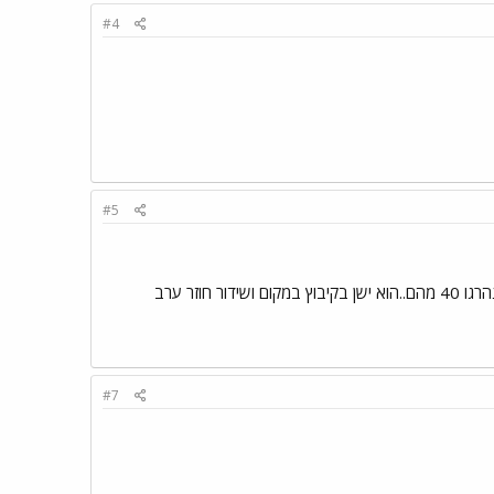
#4
#5
אותו רבין,ברח לישון בגלל שהתמוטט נפשית בקרבות על ירושלים בשנת 1948 הפקיר חבריו בלילה בו נהרגו 40 מהם..הוא ישן בקיבוץ במקום ושידור חוזר ערב
#7