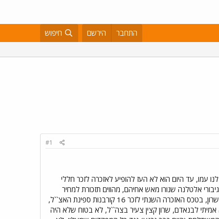
התחבר
הירשם
חיפוש
#1
ו עמו, עד היום הוא לא העז להופיע לאזכרה לזכר חללי
ורי אלטלנה שנורו מאש אחיהם, מהווים תזכורת למחיר
הנורא של שנאת חינם ומלחמת אחים. לצערי, רבים מאתנו שוכחים את הלקח הזה``. כך אמר אתמול רה``מ, אריאל שרון, בטכס האזכרה השנתי לזכר 16 קורבנות ספינת האצ``ל,
ש ממשלה עושה משהו לא אמיתי לבנאדם, שרון קצין צעיר בצה``ל, לא בטוח שלא היה