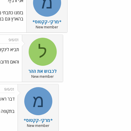
מ
אני ורבין?
בזמנו כתבתי מ
בהארץ וגם במער
*מרקי-קקטוס*
New member
9/6/01
ל
תביא לינקים.
והאם מדובר
לכבוש את ההר
New member
9/6/01
מ
דבר ראשו
בתקופה ש
*מרקי-קקטוס*
New member