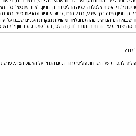
הוטלה על ``התותח הקדוש``. למרות שהוא היה ידוע, בימים ההם, בלשונו ה
תייגות לגבי הפגזת אלטלנה, עליה החליט דוד בן-גוריון, לאחר שנכשלו כל המ
של בן-גוריון הייתה בכך שידע, ברגע הנכון, ליטול אחריות ולהראות כי יש במד
 שיבוא היום והם יפונו מההתנחבלויות ומהווילות מנקרות העיניים שנבנו על א
כזה שיחליט על הורדת ההתנחבלויות) החלטי, בעל סמכות, עם חזון ולמנהיג כזה 
מים ?
פוליטי למטרות של השרדות פוליטית זהו הכתם הגדול על האפוס הציוני. פרשת 