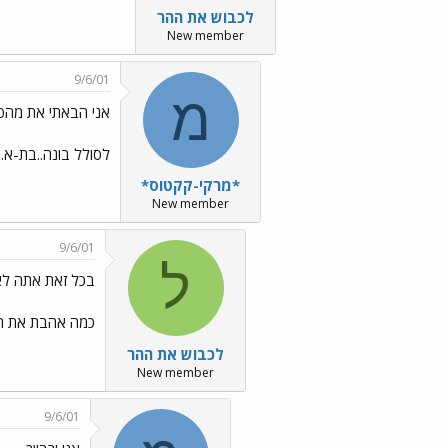
לכבוש את ההר
New member
9/6/01
מ
אני הבאתי את מהפך 
לסולל בונה..בת-א..
*מרקי-קקטוס*
New member
9/6/01
ל
בכל זאת אתה לא ע
כמה אהבת את רבי
לכבוש את ההר
New member
9/6/01