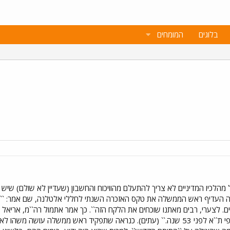
בלוגים
המומחים
לכיו המדיניים לא צריך להתעלם מהוויכוח והחשבון (שעדיין לא שולם) שיש לנ
 העדיף ראש הממשלה את טקס האזכרה השנתי לחללי אלטלנה, שם אמר: ``גיב
שהוטבעה ע``י אנשי ההגנה מול חופי ת``א לפני 53 שנה.`` (עתים). כנראה שתפקיד רא