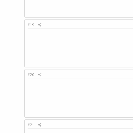
#19
#20
#21