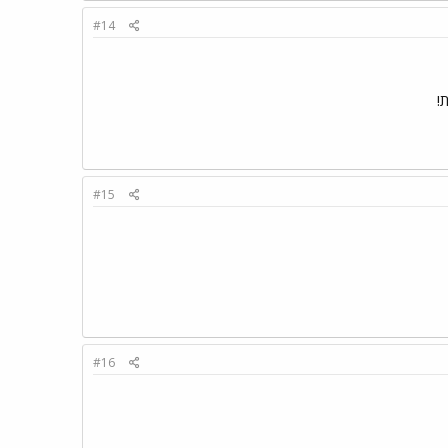
#14
!
#15
#16