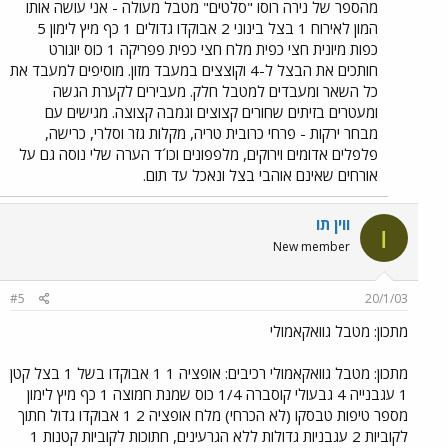
מהספר של נירה רוסו "סלטים" מטבל מעולה - אני עושה אותו
המון לאירוח 1 בצל בינוני 2 אבוקדו גדולים 1 כף מיץ לימון 5
כפות מיונית חצי כפית מלח חצי כפית פפריקה 1 כוס יוגורט
חותכים את הבצל ל-4 וקוצצים במעבד מזון. מוסיפים למעבד את
כל השאר ומעבדים למטבל חלק. מעבירים לקערת הגשה
ומעטרים בזיתים שחורים קצוצים וגמבה קצוצה. מגישים עם
מבחר ירקות - פרחי כרובית טריה, מקלות גזר וסלרי, כרישה,
פלפלים אדומים וירוקים, מלפפונים וכו´ד הערה שלי נוסה גם על
אורחים שאינם אוהבי בצל ונאכל עד תום.
ווין תו
ו
New member
#5
20/1/03
מתכון: מטבל גוואקאמולי
מתכון: מטבל גוואקאמולי רכיבים: אופציה 1 1 אבוקדו בשל 1 בצל קטן
1 עגבנייה 4 גבעולי קוסברה 1/4 כוס שמנת חמוצה 1 כף מיץ לימון
מספר טיפות טבסקו (לא הכרחי) מלח אופציה 2 1 אבוקדו גדול חתוך
לקוביות 2 עגבניות גדולות ללא הגרעינים, חתוכות לקוביות קטנות 1