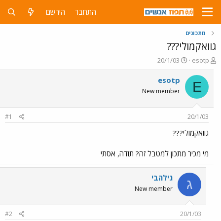
התחבר
הירשם
מתכונים
גוואקמולי???
פ
פ
20/1/03
esotp
ו
ו
ת
ר
esotp
E
ח
ס
New member
ה
ם
נ
ב
ו
ת
#1
20/1/03
ש
א
א
ר
גוואקמולי???
י
ך
מי מכיר מתכון למטבל זה? תודה, אסתי
גילהבי
ג
New member
#2
20/1/03