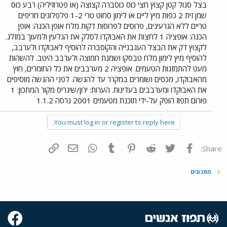
בצל סגול קטן קצוץ חצי כוס כוסברה קצוצה (או פטרוזיליה) רבע כוס
שמן זית 2 כפות מיץ ליים או לימון סחוט טרי 1-2 פלפלונים חריפים
טריים ללא הגרעינים, פרוסים לפרוסות דקות מלח אופן הכנה: אופן
הכנה: אופציה 1 לחצות את האבוקדו לסלק את הגלעין ולמעוך במזלג.
לקצוץ דק את הבצל העגבנייה והקוסברה להוסיף לאבוקדו ולערבב,
להוסיף מיץ לימון מלח טבסקו ושמנת חמוצה ולערבב היטב. להשהות
מעט להתמזגות הטעמים. אופציה 2 מערבבים את כל החומרים, חוץ
מהאבוקדו, מכסים ושומרים במקרר עד להגשה. לפני ההגשה מוסיפים
את האבוקדו ומערבבים בעדינות. הערות: ירון/שיגריס מקור המתכון: 1
פורום תפוז הופק על-ידי תוכנת מטעמים 2001 גרסה 1.1.2
You must log in or register to reply here.
פייסבוק
Twitter
Reddit
Pinterest
Tumblr
WhatsApp
דואר אלקטרוני
הוסף קישור
Share:
מתכונים