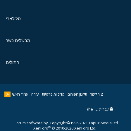
סלולארי
מבשלים כשר
חתולים
צור קשר
תקנון הפורום
מדיניות פרטיות
עזרה
עמוד ראשי
עברית (he_IL)
Forum software by
Copyright©1996-2021,Tapuz Media Ltd.
®
XenForo
© 2010-2020 XenForo Ltd.