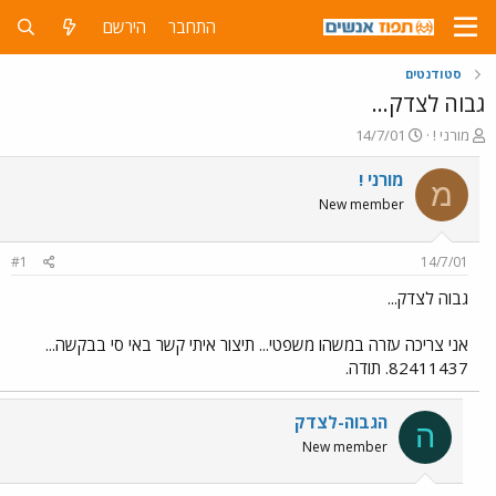
התחבר
הירשם
סטודנטים
גבוה לצדק...
פ
פ
מורני !
14/7/01
ו
ו
ת
ר
מורני !
מ
ח
ס
New member
ה
ם
נ
ב
ו
ת
#1
14/7/01
ש
א
א
ר
גבוה לצדק...
י
ך
אני צריכה עזרה במשהו משפטי... תיצור איתי קשר באי סי בבקשה...
82411437. תודה.
הגבוה-לצדק
ה
New member