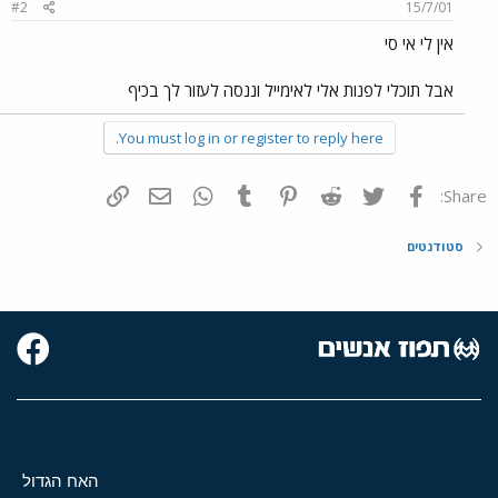
#2
15/7/01
אין לי אי סי
אבל תוכלי לפנות אלי לאימייל וננסה לעזור לך בכיף
You must log in or register to reply here.
פייסבוק
Twitter
Reddit
Pinterest
Tumblr
WhatsApp
דואר אלקטרוני
הוסף קישור
Share:
סטודנטים
האח הגדול