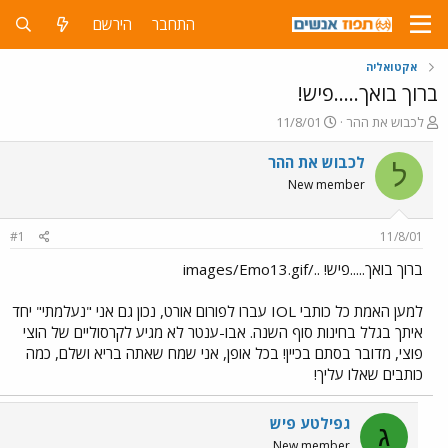
התחבר
הירשם
אקטואליה
ברוך בואך.....פיש!
פ
פ
לכבוש את ההר
11/8/01
ו
ו
ת
ר
לכבוש את ההר
ל
ח
ס
New member
ה
ם
נ
ב
ו
ת
#1
11/8/01
ש
א
א
ר
ברוך בואך.....פיש! ../images/Emo13.gif
י
ך
למען האמת כל כותבי IOL עברו לפורום אורט, נכון גם אני "נעלמתי" יחד
איתך בגלל בחינות סוף השנה. אבו-ענטר לא מגיע לקרסוליים של הוצי
פוצי, מדובר בסתם בכיין! בכל אופן, אני שמח שאתה בריא ושלם, כמה
כותבים שאלו עליך!
גפילטע פיש
ג
New member