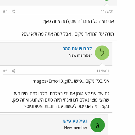
#4
11/8/01
אני רואה כל החבר´ה שם,למה אתה כאן?
תודה על המראה מקום , אבל למה אתה פה ולא שם?
לכבוש את ההר
ל
New member
#5
11/8/01
אני בכל מקום....פיש! ../images/Emo13.gif
גם שם אני לא טומן את ידי בצלחת
חלפו כמה ימים מאז
שהוצי פוצי נעלם לנו ואנתי תיזה סתם השתגע ואתה כאן,
בקצור מה אני יכול לעשות עם רחובות ואפולוניוס?
גפילטע פיש
ג
New member