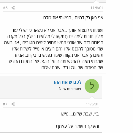
#6
11/8/01
אני כאן רק להיום , חפשתי את כולם
ושמחתי למצוא אותך ...אבל אני לא נשאר כי יש לי עוד
מיליון חובות לימודיים (נתקעו לי מילואים ביולי) בכל מקרה
הפורום הזה של אורט ממש מחזיר לימים הטובים , אני רואה
שדי מסובך להכנס אליו (הם רוצים אי מייל לשלוח אליו
תשובה) אבל אני מקווה שעוד נפגש בו בקרוב. אני זז ,
שמחתי מאוד להפגש ותודה על הנ.צ. של המקום החדש
של הפורום של IOL ז"ל. שבת שלום
לכבוש את ההר
ל
New member
#7
11/8/01
ביי, שבת שלום.....פיש!
והעיקר תשמור על עצמך!