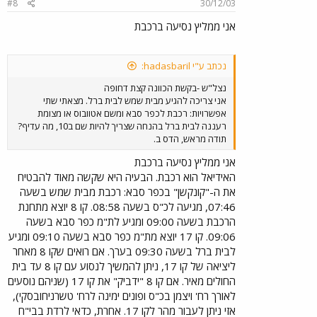
#8
30/12/03
אני ממליץ נסיעה ברכבת
נכתב ע"י hadasbaril:
נצל"ש -בקשת הכוונה קצת דחופה
אני צריכה להגיע מבית שמש לבית ברל. מצאתי שתי
אפשרויות: רכבת לכפר סבא ומשם אטוובוס או מצומת
רעננה לבית ברל בהנחה שצריך להיות שם ב10, מה עדיף?
תודה מראש, הדס ב.
אני ממליץ נסיעה ברכבת
האידיאל הוא רכבת. הבעיה היא שקשה מאוד להבטיח
את ה-"קונקשן" בכפר סבא: רכבת מבית שמש בשעה
07:46, מגיעה לכ"ס בשעה 08:58. קו 8 יוצא מתחנת
הרכבת בשעה 09:00 ומגיע לת"מ כפר סבא בשעה
09:06. קו 17 יוצא מת"מ כפר סבא בשעה 09:10 ומגיע
לבית ברל בשעה 09:30 בערך. אם רואים שקו 8 מאחר
ליציאה של קו 17, ניתן להמשיך לנסוע עם קו 8 עד בית
החולים מאיר. אם קו 8 "ידביק" את קו 17 (שניהם נוסעים
לאורך רח' ויצמן בכ"ס ופונים ימינה לרח' טשרניחובסקי),
אזי ניתן לעבור מהר לקו 17. אחרת, כדאי לרדת בבי"ח