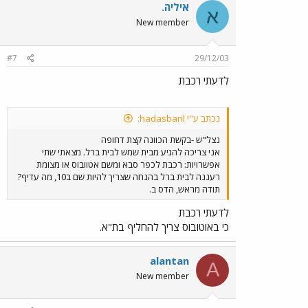
איליה.
א
New member
#7
29/12/03
לדעתי רכבת
נכתב ע"י hadasbaril:
נצל"ש -בקשת הכוונה קצת דחופה
אני צריכה להגיע מבית שמש לבית ברל. מצאתי שתי
אפשרויות: רכבת לכפר סבא ומשם אטוובוס או מצומת
רעננה לבית ברל בהנחה שצריך להיות שם ב10, מה עדיף?
תודה מראש, הדס ב.
לדעתי רכבת
כי באוטובוס צריך להחליף בת"א.
alantan
A
New member