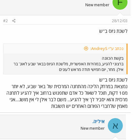
F
New member
#2
28/12/03
לשכת גיוס ב"ש
נכתב ע"י AndreyS:
בקשת הכוונה
ברצוני להגיע, במהירות האפשרית, מלשכת הגיוס בבאר שבע לאונ' בר
אילן. מחר, יום חמישי תודה מראש לעונים
לשכת גיוס ב"ש
נמצאת במרחק הליכה מהתחנה המרכזית של באר שבע, לא יותר
מ10 דקות, תוכל לשאול כל אדם שתפגוש ברחוב איך להגיע לתחנה
מרכזית והוא יסביר לך איך להגיע... משם לבר אילן לי אין מושג....אני
מאמין שלחברי הפורום האחרים יש תשובות
איליה.
א
New member