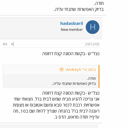
תודה..
בדיוק האפשרות שחבתי עליה..
hadasbaril
H
New member
#6
29/12/03
נצל"ש -בקשת הכוונה קצת דחופה
נכתב ע"י AndreyS:
תודה..
בדיוק האפשרות שחבתי עליה..
נצל"ש -בקשת הכוונה קצת דחופה
אני צריכה להגיע מבית שמש לבית ברל. מצאתי שתי
אפשרויות: רכבת לכפר סבא ומשם אטוובוס או מצומת
רעננה לבית ברל בהנחה שצריך להיות שם ב10, מה
עדיף? תודה מראש, הדס ב.