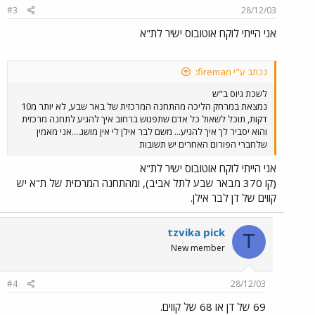
#3
28/12/03
אני הייתי לוקח אוטובוס ישיר לת"א
נכתב ע"י fireman:
לשכת גיוס ב"ש
נמצאת במרחק הליכה מהתחנה המרכזית של באר שבע, לא יותר מ10
דקות, תוכל לשאול כל אדם שתפגוש ברחוב איך להגיע לתחנה מרכזית
והוא יסביר לך איך להגיע... משם לבר אילן לי אין מושג....אני מאמין
שלחברי הפורום האחרים יש תשובות
אני הייתי לוקח אוטובוס ישיר לת"א
(קו 370 מבאר שבע לתל אביב), ומהתחנה המרכזית של ת"א יש
קווים של דן לבר אילן.
tzvika pick
T
New member
#4
28/12/03
69 של דן או 68 של קווים.