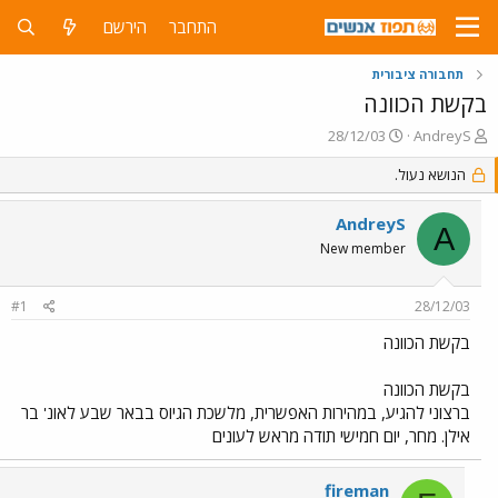
התחבר
הירשם
תחבורה ציבורית
בקשת הכוונה
פ
פ
28/12/03
AndreyS
ו
ו
ת
הנושא נעול.
ר
ח
ס
ה
ם
AndreyS
A
נ
ב
New member
ו
ת
ש
א
א
ר
#1
28/12/03
י
ך
בקשת הכוונה
בקשת הכוונה
ברצוני להגיע, במהירות האפשרית, מלשכת הגיוס בבאר שבע לאונ' בר
אילן. מחר, יום חמישי תודה מראש לעונים
fireman