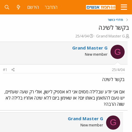
התחבר
הירשם
חדרי כושר
בקשר לשינה
פ
פ
25/4/04
Grand Master G
ו
ו
ת
ר
Grand Master G
G
ח
ס
New member
ה
ם
נ
ב
ו
ת
#1
25/4/04
ש
א
א
ר
בקשר לשינה
י
ך
אם אני יודע שבלילה מסוים אני לא אספיק לישון, אולי רק שעה שעתיים,
יש טעם להתאמן באותו יום? או שאימון ביום ללא שינה אחריו בלילה לא
שווה הרבה?
Grand Master G
G
New member