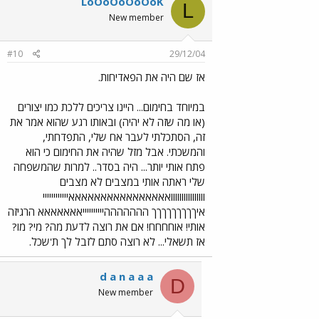
LoOoOoOoOoK
L
New member
#10
29/12/04
אז שם היה את הפאדיחות.
במיוחד בחימום... היינו צריכים ללכת כמו יצורים
(או מה שזה לא יהיה) ובאותו רגע שהוא אמר את
זה, הסתכלתי לעבר אח שלי, התפדחתי,
והמשכתי. אבל מזל שהיה את החימום כי הוא
פתח אותי יותר... היה בסדר.. למרות שהמשפחה
שלי ראתה אותי במצבים לא מצבים
וווווווווווווווואאאאאאאאאאאאאאאאיייייייייייי
איךךךךךךךךך הההההההייייייייייאאאאאאא הרגיזה
אותי! אוחחחח! אם את רוצה לדעת מה? מי? מו?
אז תשאלי... לא רוצה סתם לזבל לך ת'שכל.
d a n a a a
D
New member