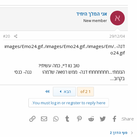
אני המלך היחיד
א
New member
#20
29/12/04
דנה-../images/Emo24.gif../images/Emo24.gif../images/Em
o24.gif
טוב נוו דיי, כמה עשיתי?
הגזמתי....חחחחחחח! דנה- ממש רפואה שלמה!
נגה- כנסי
בקרוב....
Last
1 of 2
הבא
You must log in or register to reply here.
פייסבוק
Twitter
Reddit
Pinterest
Tumblr
WhatsApp
דואר אלקטרוני
הוסף קישור
Share:
סוף הדרך 2