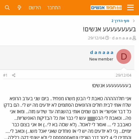
התחבר
הירשם
סוף הדרך 2
בעעעעעעעע אנשים!
פ
פ
29/12/04
d a n a a a
ו
ו
ת
ר
d a n a a a
D
ח
ס
New member
ה
ם
נ
ב
ו
ת
#1
29/12/04
ש
א
א
ר
בעעעעעעעע אנשים!
י
ך
אני חולההההה כואבת לי הבטן משהו מפחיד.. ביום שני בערב הרופא
שלח אותי לבית חולים והרופאים הסתומים לא יודעים מה יש לי.. הם בדקו
כל דבר אפשרי אז הם שמים אותי בהשגחה עד שידעו מזה... ומאז אני
פה... וכואבת לי הבטןןןןןןןן עשו לי כבר את כל הבדיקות האפשריות...
כואבבב לי .... ואסור לי לאכול.. (לא שכזה בא לי...) אז אני בצום כבר
יומיים... (כי לא יודעים מה יש לי אז פוחדים שאני יאכל משו...) וכואב לי.....
והחדירו לי 4 ליטר דרך הווריד! ונמאסססססס לי ולא ישנתי דקה בלילה....