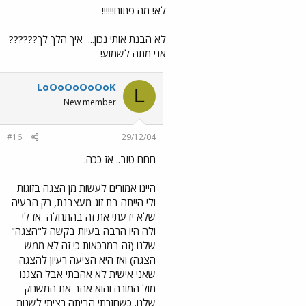
לא! מה פתום!!!!!!
לא הבנת אותי נכון...
איך הלך לך??????
אני מתה לשמוע!
LoOoOoOoOoK
L
New member
#16
29/12/04
חחח טוב.. אז ככה:
היינו אמורים לעשות מן הצגה בזוגות
ולי הייתה בת זוג מעצבנת, רק הבעיה
שלא ידעתי את זה בהתחלה
אז לי
ולה היו הרבה בעיות בקשה ל"הצגה"
שלנו (זה במרכאות כי זה לא ממש
הצגה) ואז היא הציעה רעיון להצגה
שאני אישית לא אהבתי אבל הצגנו
מול המורה והוא אהב את המשחק
שלנו. כשחזרתי הביתה רציתי לשנות