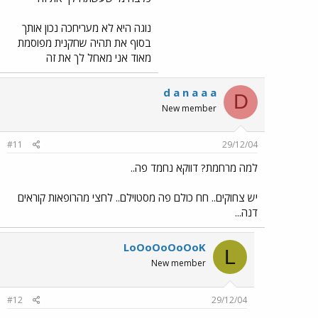
נוגה היא לא מעריחכה נכון אותך
בסוף את תהיה שחקנית מפוסמת
מאוד אני מאחל לך את זה
d a n a a a
D
New member
#11
29/12/04
למה מרחמת? דווקא נחמד פה..
יש צחוקים.. חח כולם פה מסטוילם.. לחצי מהרופאות קוראים
דנה...
LoOoOoOoOoK
L
New member
#12
29/12/04