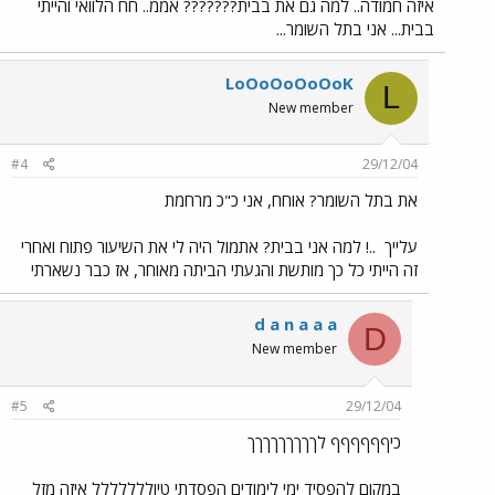
איזה חמודה.. למה גם את בבית??????? אממ.. חח הלוואי והייתי
בבית... אני בתל השומר...
LoOoOoOoOoK
L
New member
#4
29/12/04
את בתל השומר? אוחח, אני כ"כ מרחמת
עלייך
..! למה אני בבית? אתמול היה לי את השיעור פתוח ואחרי
זה הייתי כל כך מותשת והגעתי הביתה מאוחר, אז כבר נשארתי
d a n a a a
D
New member
#5
29/12/04
כיףףףףףף לךךךךךךךךך
במקום להפסיד ימי לימודים הפסדתי טיוללללללל איזה מזל