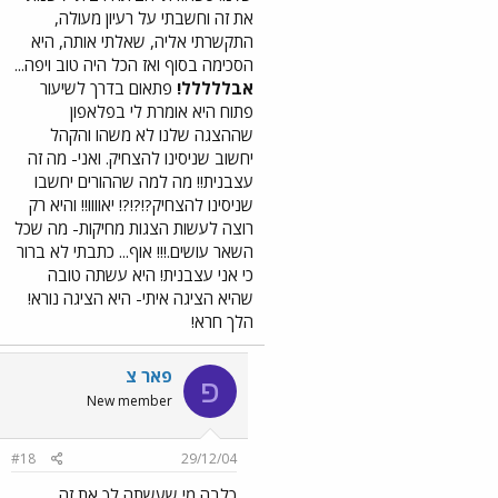
את זה וחשבתי על רעיון מעולה,
התקשרתי אליה, שאלתי אותה, היא
הסכימה בסוף ואז הכל היה טוב ויפה...
אבללללל!
פתאום בדרך לשיעור
פתוח היא אומרת לי בפלאפון
שההצגה שלנו לא משהו והקהל
יחשוב שניסינו להצחיק. ואני- מה זה
עצבנית!! מה למה שההורים יחשבו
שניסינו להצחיק?!?!?! יאוווו!! והיא רק
רוצה לעשות הצגות מחיקות- מה שכל
השאר עושים.!!! אוף... כתבתי לא ברור
כי אני עצבנית! היא עשתה טובה
שהיא הציגה איתי- היא הציגה נורא!
הלך חרא!
פאר צ
פ
New member
#18
29/12/04
כלבה מי שעשתה לך את זה