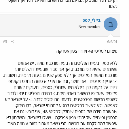
רק על הניר מוטב כך,גם עם מצרים השלום הוא על הניר אך השקט
נשמר
ביילי_007
ב
New member
#5
6/6/01
פיצוים לפליטי 48 ויהודי צפון אפריקה
ללא ספק, בעיית הפליטים זה בעיה מורכבת מאוד, יש אנשים
שאומרים שהיא הכי מורכבת, אך אני סבור שבעיית ירושלים יותר
מורכבת מאשר הפליטים אך ללא ספק שניהם בעיות מרכזיות, חשובות.
>בעניין הפליטים - אני חושב, וגם אם אני לא טועה הוחלט בקאמפ
דיוייד על הקמת קרן בינלאומית שתחלק כספים, ומענקים לאותם
פליטים שיעדיפו להשאר בארצותיהם. >במידה והפליטים ירצו לחזור
לשטחי הרשות הפלסטינית, לדעתי הם יכולים לחזור. > על ישראל לא
לאפשר, ולא לאשר לפליטים להגיע לתחומי ישראל, בקו הירוק.
>ובאותה מידה של כספים שיחלקו לפליטי 48, אני דורש גם את
הכספין ופיצויים של יהודי צפון אפריקה - שעלו לישראל, והשלטון לא
איפשר להם לקחת את רוכשם. הרי נשאר מאחור כמות עצומה מאוד