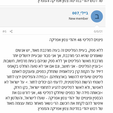
של רכוש יהודי במדינות צפון אפריקה והמפרץ.
ביילי_007
ב
New member
#6
6/6/01
פיצוים לפליטי 48 ויהודי צפון אפריקה
ללא ספק, בעיית הפליטים זה בעיה מורכבת מאוד, יש אנשים
שאומרים שהיא הכי מורכבת, אך אני סבור שבעיית ירושלים יותר
מורכבת מאשר הפליטים אך ללא ספק שניהם בעיות מרכזיות, חשובות.
>בעניין הפליטים - אני חושב, וגם אם אני לא טועה הוחלט בקאמפ
דיוייד על הקמת קרן בינלאומית שתחלק כספים, ומענקים לאותם
פליטים שיעדיפו להשאר בארצותיהם. >במידה והפליטים ירצו לחזור
לשטחי הרשות הפלסטינית, לדעתי הם יכולים לחזור. > על ישראל לא
לאפשר, ולא לאשר לפליטים להגיע לתחומי ישראל, בקו הירוק.
>ובאותה מידה של כספים שיחלקו לפליטי 48, אני דורש גם את
הכספין ופיצויים של יהודי צפון אפריקה - שעלו לישראל, והשלטון לא
איפשר להם לקחת את רוכשם. הרי נשאר מאחור כמות עצומה מאוד
של רכוש יהודי במדינות צפון אפריקה והמפרץ.