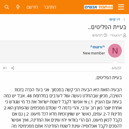
התחבר
הירשם
דו קיום
בעיית הפליטים..
פ
פ
4/6/01
^nurv^
ו
ו
ת
ר
^nurv^
N
ח
ס
New member
ה
ם
נ
ב
ו
ת
#1
4/6/01
ש
א
א
ר
בעיית הפליטים..
י
ך
הבעיה הזאת היא הבעיה הכי קשה בסכסוך. אני בעד הכרה בזכות
השיבה, מכיוון שבהחלט נעשה עוול לערבים במלחמת 48. אבל יש כמה
בעיות עם העניין. 1.) אי אפשר לקבל לשטח ישראל את כל מי שגורש כי
אחרת יווצר כאן רוב ערבי, והרי נדמה לי שכולם מסכימים שהפתרון הוא 2
מדינות ל-2 עמים, כאשר יש שוויון זכויות מלא לכל מיעוט. 2.) גם אם
נקבל לכאן מיעוט, הם הרי בוודאי יהיו עוינים את המדינה, ואיך אפשר
להסכים לקבל אוכלוסייה עוינת לשטח המדינה? אתם מסכימים? מה