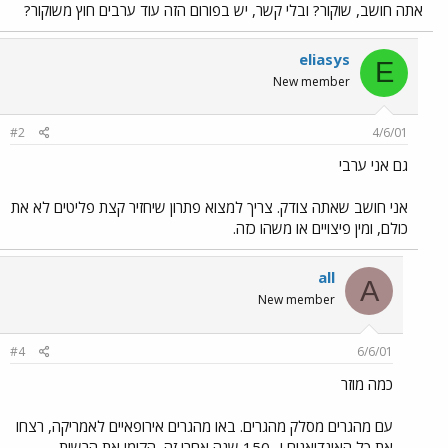
אתה חושב, שוקור? ובלי קשר, יש בפורום הזה עוד ערבים חוץ משוקור?
eliasys
E
New member
#2
4/6/01
גם אני ערבי
אני חושב שאתה צודק. צריך למצוא פתרון שיחזיר קצת פליטים לא את
כולם, ומין פיצויים או משהו כזה.
all
A
New member
#4
6/6/01
כמה מוזר
עם מהגרים מסלק מהגרים. באו מהגרים אירופאיים לאמריקה, רצחו
את כל האינדיאנים ו- 150 שנה אחרי זה, הקימו את הרשות