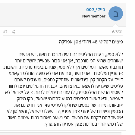
ביילי_007
ב
New member
#7
6/6/01
פיצוים לפליטי 48 ויהודי צפון אפריקה
ללא ספק, בעיית הפליטים זה בעיה מורכבת מאוד, יש אנשים
שאומרים שהיא הכי מורכבת, אך אני סבור שבעיית ירושלים יותר
מורכבת מאשר הפליטים אך ללא ספק שניהם בעיות מרכזיות, חשובות.
>בעניין הפליטים - אני חושב, וגם אם אני לא טועה הוחלט בקאמפ
דיוייד על הקמת קרן בינלאומית שתחלק כספים, ומענקים לאותם
פליטים שיעדיפו להשאר בארצותיהם. >במידה והפליטים ירצו לחזור
לשטחי הרשות הפלסטינית, לדעתי הם יכולים לחזור. > על ישראל לא
לאפשר, ולא לאשר לפליטים להגיע לתחומי ישראל, בקו הירוק.
>ובאותה מידה של כספים שיחלקו לפליטי 48, אני דורש גם את
הכספין ופיצויים של יהודי צפון אפריקה - שעלו לישראל, והשלטון לא
איפשר להם לקחת את רוכשם. הרי נשאר מאחור כמות עצומה מאוד
של רכוש יהודי במדינות צפון אפריקה והמפרץ.