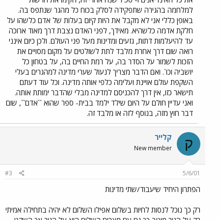
למלחמה בהגירה שתפקידה לסלק בכוח כל מהגר שנתפס בה.
באופן כללי אני לא מקבל את היות קיום בעלות של אדם כלשהו על
חלקת אדמה כלשהיא. מאידך, לפני האדם נצבת דרך מאוד ארוכה
עד להיעלמות דתות, גזעים ומדינות מעל פני העולם. ולכן כיום אינני
רואה שום דרך אחרת מלבד לתת לשולטים על מקום מסויים את
הזכות לשמור על הסדר בה, על רמת החיים בה, על בטחון כל
יושביה וכו`. ואם הדבר מצריך לנעול שערי מדינה למהגרים בעלי
השקפת עולם אויינת ועלימה כלפי אותה מדינה. וכל עוד דעתם
תישאר כזו, אין דרך להכניסם למדינה מבלי שהדבר ימותת אותה.
ואני עדיין חולם על היום שילד ילמד בבית- ספר שהוא ``אדם``, שום
דבר חוץ מזה, בנוסף לזה או מלבד זה.
קלייר
ק
New member
#3
5/6/01
הפתרון היחיד שיעבוד/שתי מדינות
רק כך נוכל לנסות לחיות בשלום אפילו השלום לא יהיה בתחילה אמיתי