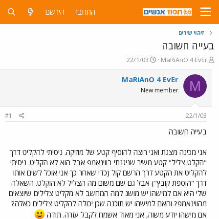
התחבר
הירשם
זיהוי שירים
בעייה חשובה
פ
פ
22/1/03
MaRiAnO 4 EvEr
ו
ו
ת
ר
MaRiAnO 4 EvEr
M
ח
ס
New member
ה
ם
נ
ב
ו
ת
#1
22/1/03
ש
א
א
ר
בעייה חשובה
י
ך
אני מכינה מצגת ואני רוצה להוסיף קטע של מוזיקה. ניסיתי להקליט דרך
"הקלט צליל" קטע משיר שניגנתי בווינאמפ אבל הוא לא הקליט. ניסיתי
להקליט את הקטע דרך הרשם קול (כדי שאחר כך אני אוכל לשים אותו
דרך "הוספת קובץ") אבל גם שם משום מה הצליל לא הוקלט. השאלה
שלי היא אם למישהו יש מושג למה המחשב לא מקליט צלילים שיוצאים
מהווינאמפ? והאם למישהו יש תוכנה שכן יכולה להקליט צלילים כאלה?
אם מישהו יודע משוה, אני מאוד אשמח לקבל עזרה. תודה