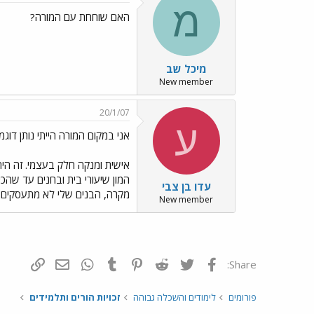
מ
האם שוחחת עם המורה?
מיכל שב
New member
20/1/07
ע
אני במקום המורה הייתי נותן דוגמ
אישית ומנקה חלק בעצמי. זה היה 
המון שיעורי בית ובחנים עד שהכי
עדו בן צבי
מקרה, הבנים שלי לא מתעסקים ע
New member
פייסבוק
Twitter
Reddit
Pinterest
Tumblr
WhatsApp
דואר אלקטרונ
הוסף קי
Share:
פורומים
לימודים והשכלה גבוהה
זכויות הורים ותלמידים