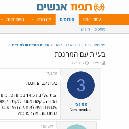
עמוד ראשי
פורומים
מה חדש
משתמשים
פוסטים
חיפוש
פורומים
לימודים והשכלה גבוהה
זכויות הורים ותלמידים
בעיות עם המחנכת
פ
פ
3פינצי
17/1/07
ו
ו
ת
ר
17/1/07
ח
ס
3
בעיות עם המחנכת
ה
ם
נ
ב
ו
ת
הבת שלי בת 14.5 
ש
א
והמורה ביקשה ממנה לנקות רוק של
3פינצי
א
ר
שבמידה והיא לא תנקה היא תקבל ג'
י
New member
בהתנהגות. מה דעתכם?
ך
18/1/07