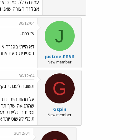
אבל זה הצורה שאני דואג לרוכ
30/12/04
J
אז ככה-
לא הייתי בפגרה או
בספינינג פעם אחת 
justme האחת
New member
30/12/04
G
תשובה לענת+ בק
על מהות היתרונות 
שהתנועה שלך תהיה
Gspin
New member
תוכלי לפשוט יותר 
30/12/04