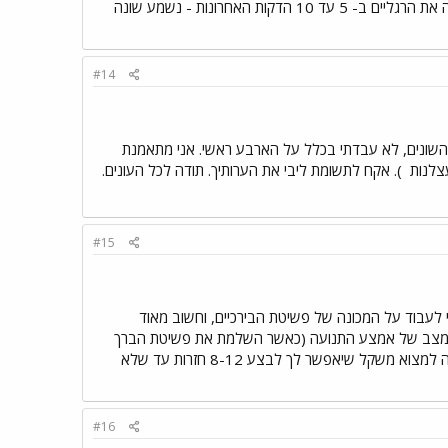
עמידה כלל. כמו-כן אם הינך משקיעה בשיעורי ספינינג אני מציע (וזאת רק הצעה) לבחון לסובב אחורה את הרגליים ב- 5 עד 10 הדקות האחרונות - נשמע שונה
#14
ים השונים, לא עבדתי בכלל על הארבע ראשי. אני מתאמנת
עצלנות
). אקח לתשומת ליבי את הערותיך. תודה לכל העונים.
#15
 לעבוד על המכונה של פשיטת הבירכיים, וחשוב מאוד
ת המצב של אמצע התנועה (כאשר השלמת את פשיטת הברך
וכפות הרגליים למעלה). תמדדי עם סטופר, ביצוע סט אחד צריך לארוך בין 60-90 שניות. את צריכה למצוא משקל שיאפשר לך לבצע 8-12 חזרות עד שלא
#16