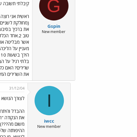
G
קיבלתי תשובה שי
Gspin
את ברכיך בסיבוב 
New member
טוב 2.אחד 
שרירים? האם כל 
את השרירים המייצ
31/12/04
I
לצורך הנושא
ההבדל והיתרון
את הנקודה "ה
iwcc
New member
ההיפותזה שלכ
לנושא, מן הרא