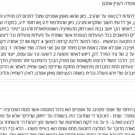
כולה לעניין אתכם
ראשית אני רוצה להודות לIWCC על שהגיב, כיוון שהוא מאמן אופניים שיוכל לתר
לאחור הנך יושב גבוה ו/או רחוק מהפוזיציה האופטימאלית וזהו גם "טיפ" בחינם איך
הכללים החשובים בכל הפעילות הגופנית אשר שומרת על פעילות ופעילות נגד ליצו
אשר מבליטה את התנועה הראשית - נסה למש
מעניין על הל
הירך בשעות 10 עד 2 של ציר הפדל. ל
פעילות תחת התנגדות מינימאלית מחזקת שרירים? האם שחייה לאחור או הליכה
בים שלי ויהוו פעולה נגדית באותה העצימות (איזון אמרנו, לא?) לשחייה והליכה
 היחסי של אופני ספנינג על אופניים הוא גלגל התנופה אשר מכוח האינרציה "
מתה". שנית - לא זכור לי שמדובר היה בשאלה על "חיזוק שרירים" אלא על ט
משום מה???) לבצע זאת ב- 5 עד 10 דקות האחרונות של השיעור זמן "ה
אורה מדובר על המלצה לתנועה תחת עומס הוא בעייתי משהו - הלא כך? רביעי
וי היה להעביר את זה במסר אישי ולנתח את הנושא מולי ומול הניסיון שלי, שלגיל