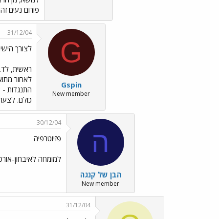
פורום נעים זה
31/12/04
G
לצורך הישיר
ראשית, לדב
לאחור מתואר
Gspin
התנגדות - א
New member
כולם. לצערי, כ
30/12/04
ה
פזיוטרפיה
למומחה לאיבחון-אורט
הבן של קנגה
New member
31/12/04