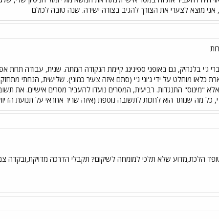
, אני מוצא לצערי את הצורך להגיב בצורה ישירה. שנה טובה לכולם
ות
רי ג'י בלנהיק, גם באופני ספינינג קיימת הנקודה המתה. שנית, עבודה תחת 
ת כלאו מוחלט על ידי ג'וני ג'י (סתם איזה צעיר כמוני). שלישית, הנחתי מתח
לא "מינוס" התנגדות. רביעית, המסרים נועדו להעביר מסרים אישיים. את תשובת
ל מה שנותר הוא לחכות לתשובה נוספת (איזה שריר אחראי על תנועת הדיווש לאחור משעה 2 עד 10), ולאחל 
ופד הלכת,מדוע שלא תלכי למומחה לשיקום? תקבלי הדרכה מדויקת,ובקדה צמודה