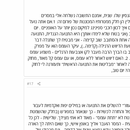
ום לנו מהידע והנסיון שלו. שנית, אמנם התשובה נשלחה אלי במסרים
(מחולקת לשניים), אך לדעתי חשוב שתקראו ותגיבו, כיוון שהחלפות ידע (או חוסר ידע, במקרה שלי) הן חלק ממטרותיו המכוננות של פורום זה: 1.אם אתה נועל
 לכוון רוכבי ספינינג למיקום נכון יותר על האופניים . יום
ב (אני בטוח שלא לימדו אותך) היא התנועה הנגדית, התנועה
ל ללכת קדימה למשך 4 דקות ואז לך אחורה דקה אחת והסתובב שוב קדימה - אני מבטיח לך שתגלה דבר
יכה ויציבה. ואם לא אתה באמת אדם מיוחד יום טוב אני מעלה שתי שאלות: 1. בתנועת הדיווש הרגילה (קדימה...), עיקר העומס הוא על מפרק
כן, דיווש לאחור משעה 2 לשעה 10 עם עומס, ייצור מצב בו הברך הרבה מעבר לקו אצבעות הרגליים - משמע עומס
בלתי רגיל על הברך. הדבר משול לביצוע סקוואטס עם מפרק הברך כדומיננטי יותר ממפרק הירך. 2. האם דיווש לאחור ללא עומס, או עם עומס קל מאוד, מחזק
 לאחור "מבליטות את התנועה הראשית" ותעזורנה לי לחזק
? יום טוב,
#17
עוזר" להשלים את התנועה או במילים יפות ואקדמיות לעבור
יפול והחזרה לכשירות - כך שנאמר במפורש (בחלק שהשמטת
הורדה" והשחרור ובטח לא "תחת עומס" - מאוד לא אתי מצידך. שלישית - לכן כל
ת - המסר הועבר אליך באופן אישי, כך שאם היתה לך הארה
ך וניסיונך עדיין נמצא שנות אור קדימה - וגם מכבודו של