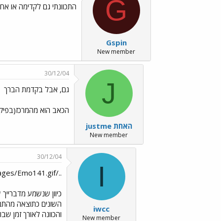
G
התכוונתי גם לקדימה או אח
Gspin
New member
30/12/04
J
גם, אבל בקדמת הברך
הכאב הוא מהמרכז(בפיקה
justme האחת
New member
30/12/04
I
../images/Emo141.gifבנושא ברכייך
כיוון שנשמע מדברייך 
השונים כתוצאה מהתמק
iwcc
New member