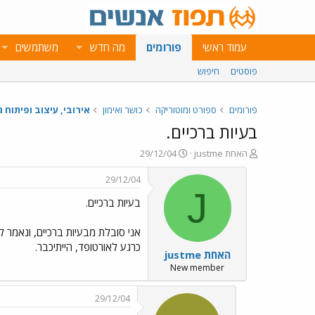
עמוד ראשי
פורומים
מה חדש
משתמשים
פוסטים
חיפוש
פורומים
ספורט ומוטוריקה
כושר ואימון
אירובי, עיצוב ופיתוח ג
בעיות ברכיים.
פ
פ
justme האחת
29/12/04
ו
ו
ת
ר
29/12/04
ח
ס
J
בעיות ברכיים.
ה
ם
נ
ב
ו
ת
אני סובלת מבעיות ברכיים, ונאמר ל
ש
א
כרגע לאורטופד, הייתיכבר.
justme האחת
א
ר
י
New member
ך
29/12/04