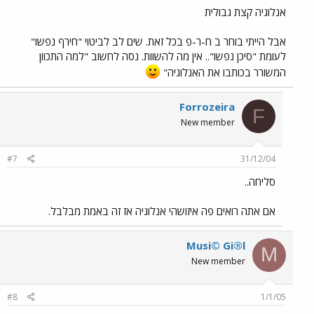
אנלוגיה קצת גבולית
אבל הייתי בוחר ב ח-ר-פ בכל זאת. שים לב לביטוי "חירף נפשו"
לעומת "סיכן נפשו".. אין מה להשוות. נסה לחשוב "למה התכוון
המשורר בכותבו את האנלוגיה"
Forrozeira
F
New member
#7
31/12/04
סליחה..
אם אתה רואים פה איזושהי אנלוגיה אז זה באמת מבלבל.
Musi© Gi®l
M
New member
#8
1/1/05