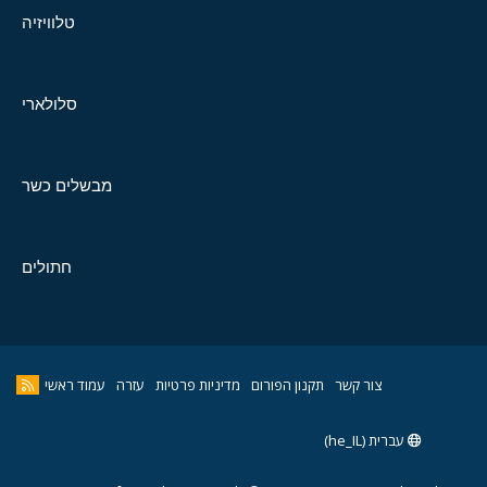
טלוויזיה
סלולארי
מבשלים כשר
חתולים
צור קשר
תקנון הפורום
מדיניות פרטיות
עזרה
עמוד ראשי
עברית (he_IL)