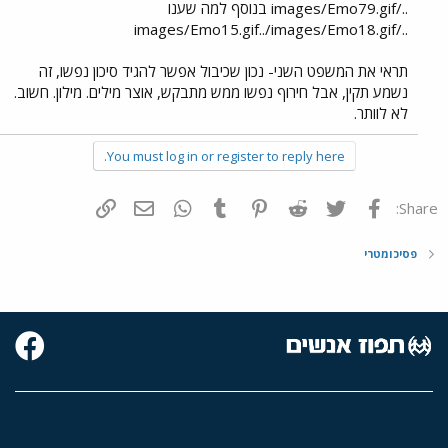
../images/Emo79.gif בנוסף למה שענו
../images/Emo15.gif../images/Emo18.gif
תראי את המשפט השני- נכון שכיבול אפשר להגיד סיכון נפשו, זה
נשמע תקין, אבל חירוף נפשו ממש מתבקש, אוצר מילים. מילון. חשוב.
לא לוותר.
You must log in or register to reply here.
פייסבוק
Twitter
Reddit
Pinterest
Tumblr
WhatsApp
דואר אלקטרוני
הוסף קישור
Share:
פסיכומטרי