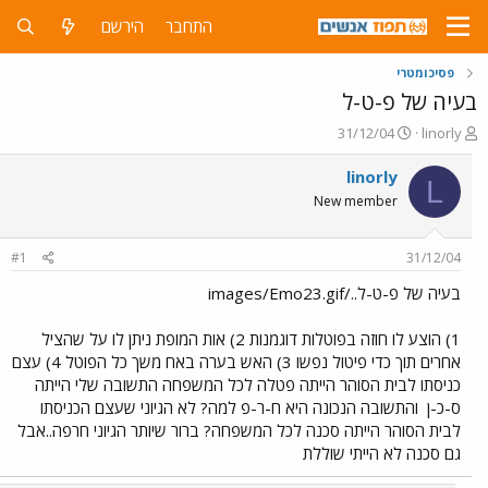
התחבר
הירשם
פסיכומטרי
בעיה של פ-ט-ל
פ
פ
31/12/04
linorly
ו
ו
ת
ר
linorly
L
ח
ס
New member
ה
ם
נ
ב
ו
ת
#1
31/12/04
ש
א
א
ר
בעיה של פ-ט-ל../images/Emo23.gif
י
ך
1) הוצע לו חוזה בפוטלות דוגמנות 2) אות המופת ניתן לו על שהציל
אחרים תוך כדי פיטול נפשו 3) האש בערה באח משך כל הפוטל 4) עצם
כניסתו לבית הסוהר הייתה פטלה לכל המשפחה התשובה שלי הייתה
ס-כ-ן
והתשובה הנכונה היא ח-ר-פ למה? לא הגיוני שעצם הכניסתו
לבית הסוהר הייתה סכנה לכל המשפחה? ברור שיותר הגיוני חרפה..אבל
גם סכנה לא הייתי שוללת