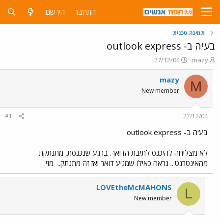
התחבר
הירשם
תמיכה טכנית
בעיה ב- outlook express
פ
פ
27/12/04
mazy
ו
ו
ת
ר
mazy
M
ח
ס
New member
ה
ם
נ
ב
ו
ת
#1
27/12/04
ש
א
א
ר
בעיה ב- outlook express
י
ך
לא מצליחה להיכנס לתיבת הדואר. ברגע שנכנסת, מתנתקת
מהאינטרנט... נראה כאילו שמגיע דואר ואז זה מתנתק..
מזי.
LOVEtheMcMAHONS
L
New member