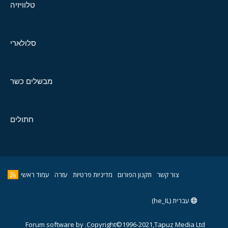
טלוויזיה
סלולארי
מבשלים כשר
חתולים
צור קשר
תקנון הפורום
מדיניות פרטיות
עזרה
עמוד ראשי
עברית (he_IL)
Forum software by
Copyright©1996-2021,Tapuz Media Ltd.