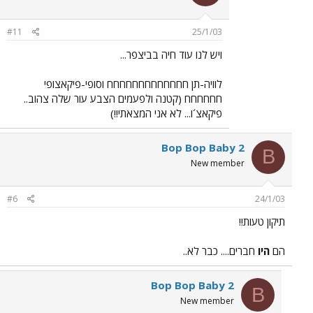
#11
25/1/03
ויש לנו עוד חיה בביצפר...
לוויה-תן חחחחחחחחחחחחח וסופי-פיקאצופי
חחחחחח (קטנה ולפעמים הצבע עור שלה צהוב..
פיקאצ´ו... לא אני המצאתי!!)
Bop Bop Baby 2
B
New member
#6
24/1/03
תיקון טעות!!
הם
היו
חברים.... כבר לא..
Bop Bop Baby 2
B
New member