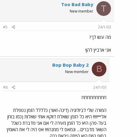
Too Bad Baby
T
New member
#5
24/1/03
מה עשו לך?
אני ארביץ להן!
Bop Bop Baby 2
B
New member
#8
24/1/03
חחחחחחחחח
המורה שלי לביולוגיה (דינה-זאור) כלללל הזמן נטפלת
אליייי!!!!! היא כל הזמן שואלת דווקא אותי שאלות (כמו בוחן
בעל-פה) היא כל הזמן מעירה לי אם אני מדברת כשכל
השאר מדברים.... ונמאס לי ממנה!!!! אפ היה לי את האומץ
בסוף היום היא הייתה ניראת ככה