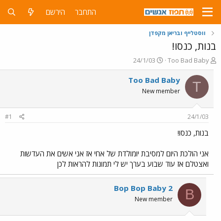
התחבר
הירשם
ווסטלייף ובריאן מקפדן
בנות, כנסו!
פ
פ
24/1/03
Too Bad Baby
ו
ו
ת
ר
Too Bad Baby
T
ח
ס
New member
ה
ם
נ
ב
ו
ת
#1
24/1/03
ש
א
א
ר
בנות, כנסו!
י
ך
אני הולכת היום למסיבת יומולדת של אחי אז אני אשים את העדשות
ואצטלם אז עוד שבוע בערך יש לי תמונות להראות לכן
Bop Bop Baby 2
B
New member