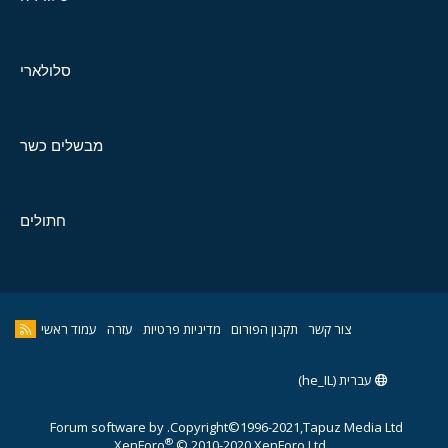
סלולארי
מבשלים כשר
חתולים
צור קשר
תקנון הפורום
מדיניות פרטיות
עזרה
עמוד ראשי
עברית (he_IL)
Forum software by
Copyright©1996-2021,Tapuz Media Ltd.
®
XenForo
© 2010-2020 XenForo Ltd.