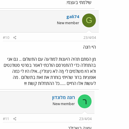
שילמתי בעצמי.
gali74
G
New member
#10
23/4/04
היי רונה
מן הסתם תהיה היענות למודעה עם התשלום ... גם אני
בהתחלה כדי להתפרסם הולכתי לאפר בסרטי סטודנטים
ולא היו משלמים לי (זה לא ניצול?)...אילו היו לי כמה
אופציות ברור שהייתי בוחרת את זאת בתשלום . מה
לעשות אלו החיים .......כל ההתחלות קשות !!!
רונה מלונדון
ר
New member
#11
23/4/04
עיצה בשבילך