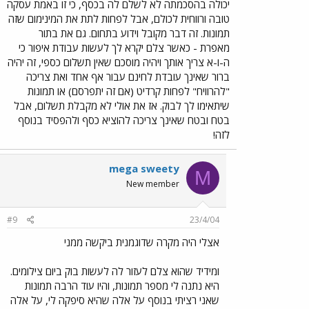
יכולה בהסכמתה לא לשלם לה בכסף, כי זו באמת עסקה
טובה ורווחית לכולם, אבל לפחות לתת את המינימום שזה
תמונות. זה דבר מקובל וידוע בתחום. גם את בתור
מאפרת - כאשר צלם יקרא לך לעשות עבודת איפור כי
ה-ו-א צריך אותך ויהיה מוסכם שאין תשלום כספי, זה יהיה
ברור שאינך עובדת לחינם עבור אף אחד ואת צריכה
"להרוויח" לפחות קרדיט (אם זה יתפרסם) או תמונות
שיתאימו לך לבוק. אז את אולי לא מקבלת תשלום, אבל
בטח ובטח שאינך צריכה להוציא כסף ולהפסיד בנוסף
לזה!
mega sweety
M
New member
#9
23/4/04
אצלי היה מקרה שדוגמנית ביקשה ממני
ומידיד שהוא צלם לעזור לה לעשות בוק ביום צילומים.
היא נתנה לי מספר תמונות, והיו עוד הרבה תמונות
שאני רציתי בנוסף על אלה שהיא סיפקה לי, על אלה