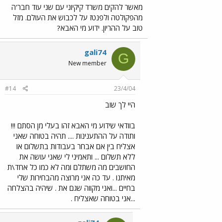
מאשר להקים משרד קיקיוני עם שני עוד חבר'ה
מהפקולטה ולפנטז על לכבוש את העולם. מזל
טוב על ההריון. ידוע מי האבא?
gali74
G
New member
#14
23/4/04
היי לך שוב
בוודאי שידוע מי האבא זהו בעלי מן הסתם !!!
ותודה על ההתענינות .... תהיה בטוחה שאני
אצליח בין אם אבחר בעבודות בתשלום או
ללא תשלום ... ותאמיני לי שאני עושה את
החושבים מה משתלם ומה לא כמו כל אחד\ת
מאיתנו . עד כה אני מרוצה מהבחירות שלי
בחיים ...ואני מקווה שגם את . שיהיה בהצלחה
...אני בטוחה שאצליח .