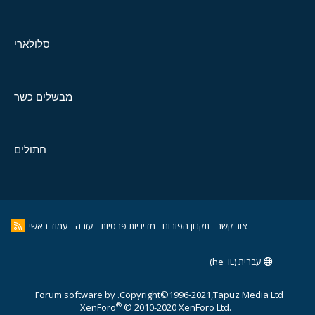
סלולארי
מבשלים כשר
חתולים
צור קשר
תקנון הפורום
מדיניות פרטיות
עזרה
עמוד ראשי
עברית (he_IL)
Forum software by
Copyright©1996-2021,Tapuz Media Ltd.
®
XenForo
© 2010-2020 XenForo Ltd.