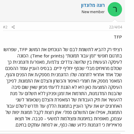
רונה מלונדון
ר
New member
#2
22/4/04
TFP
רציתי רק להביא לתשומת לבם של הנוכחים את המושג TFP, שפרושו
בתרגום חופשי "זמן עבור תמונות" (Time for prints). הכוונה
לעיסקה הנעשית בין שלושה צדדים: צלמ/ת, מאפר/ת ודוגמנ/ית כך
שכולם מרוויחים מבלי שכסף יחליף ידיים. בבסיס העניין עומד ההסכם
שכל אחד אחראי לתרומה שלו: הדוגמנ/ית מספק/ת את הפנים והגוף,
המאפר מספק את חומרי האיפור והכשרון והצלם את התמונות. לפיכך
העיסקה המוצעת כאן היא לא הוגנת לדעתי מכיוון שאין שום סיבה
שהבנות המדגמנות, התורמות את זמנן ופניהן ללא תשלום על מנת
להעשיר את תיק העבודות של המאפרת והצלם (שכאמור לשני
האחרונים יש את עיקר העניין בתמונות הללו) עוד תדרש לשלם עבור
התמונות, אפילו אם התשלום סמלי. אתן רוצות לקבל תמונות יפות של
עצמכן, מאופרות במיומנות ומצולמות למשעי - סבבה. אל תצאו
פראייריות כי דוגמנות כידוע שווה כסף, או לפחות עותקים בחינם.