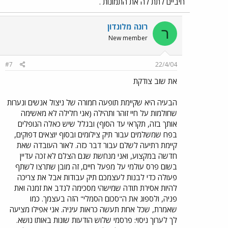
חיביים לתת לה את התמונות .
רונה מלונדון
ר
New member
#7
22/4/04
את שוב צודקת
הבעיה היא שקיימת תופעה חמורה של ניצול אנשים ונערות
שחולמות על חיי זוהר ותהילה (אני חלילה לא מאשימה
אותך בזה, תקראי עד הסוף) ובגלל שיש כאלה הנופלים
בפח שמשלמים עבור תיק צילומים ובסוף יוצאים דפוקים,
קיימת רתיעה לשלם עבור דבר כזה. לאור העובדה שאת
חדשה במקצוע, ואני מנחשת שגם הצלם לא זכה עדיין
בשום פרס עולמי על מפעל חיים, זה מובן שתרצו לשתף
פעולה כדי לבנות לעצמכם תיק עבודות אבל את צריכה
להיות אסירת תודה שמישהי מסכימה לנדב את זמנה ואת
פניה, ולספוג את ה"סכום הסמלי" הזה בעצמך. כמו
שאמרת, שכל אחת תעשה כראות עיניה. אני אפילו מציעה
לך לערוך ניסוי: פרסמי שלוש הודעות שונות באותו נושא.