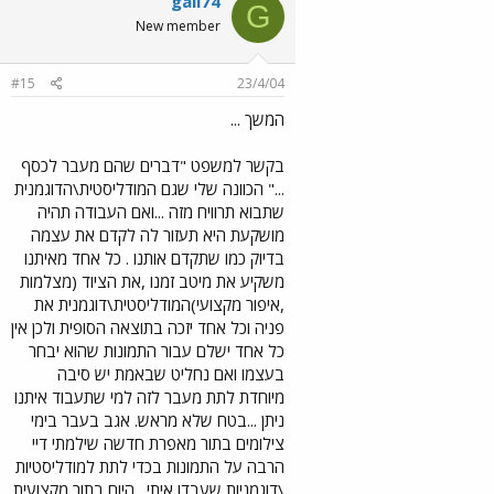
gali74
G
New member
#15
23/4/04
המשך ...
בקשר למשפט "דברים שהם מעבר לכסף
..." הכוונה שלי שגם המודליסטית\הדוגמנית
שתבוא תרוויח מזה ...ואם העבודה תהיה
מושקעת היא תעזור לה לקדם את עצמה
בדיוק כמו שתקדם אותנו . כל אחד מאיתנו
משקיע את מיטב זמנו ,את הציוד (מצלמות
,איפור מקצועי)המודליסטית\דוגמנית את
פניה וכל אחד יזכה בתוצאה הסופית ולכן אין
כל אחד ישלם עבור התמונות שהוא יבחר
בעצמו ואם נחליט שבאמת יש סיבה
מיוחדת לתת מעבר לזה למי שתעבוד איתנו
ניתן ...בטח שלא מראש. אגב בעבר בימי
צילומים בתור מאפרת חדשה שילמתי דיי
הרבה על התמונות בכדי לתת למודליסטיות
\דוגמניות שעבדו איתי . היום בתור מקצועית