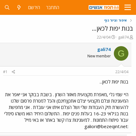
התחבר
הירשם
איפור וציור גוף
בנות יפות לכאן...
פ
פ
22/4/04
gali74
ו
ו
ת
ר
gali74
G
ח
ס
New member
ה
ם
נ
ב
ו
ת
#1
22/4/04
ש
א
א
ר
בנות יפות לכאן...
י
ך
היי שמי גלי ,מאפרת מקצועית מאזור השרון . בשבת בבוקר אני יאפר את
המעונינות וצלם מקצועי יצלם אתכן(חינם) והכל למטרת פרסום שלנו
להעשרת תיק העבודות שלי ושל הצלם איתו אני עובדת . אני מחפשת
בנות בגילאי 16-23 בעלות פנים יפות . התשלום היחיד הוא משהו סימלי
עבור פיתוח התמונות . למעונינות צרו קשר באתר או באי מייל
galiori@bezeqint.net
: