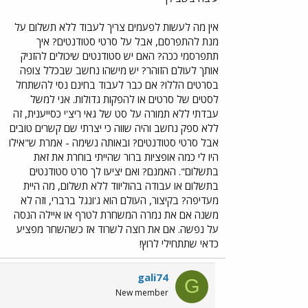
אין מה לעשות לפעמים צריך לעבוד ללא תשלום על
מנת להתפרסם, אבל על סרטי סטודנטים? איך
תתפרסמי ככה? האם יש סטודנטים שיכולים להזניק
אותך לעולם הזוהר? יש מישהו נחשב שבכלל צופה
בסרטים הללו? אם כבר לעבוד בחינם נסי להשתחל
לסטים של סרטים או להפקות גדולות. אני למשל
עבדתי ללא תמורה על סט של גאי ריצ'י כסייענית, זה
ללא ספק נחשב והיה שווה כי יצרתי שם קשרים טובים
אבל סרטי סטודנטים? ובאותה נשימה - אמרת ש"אילו
היו לי כמה אופציות ברור שהייתי בוחרת את זאת
בתשלום". האמנם? ואם יציעו לך סרט סטודנטים
בתשלום או עבודה בהוליווד ללא תשלום, מה היית
מעדיפה? בקיצור, העולם הוא ג'ונגל ברברי, וזה לא
משנה אם את נמרה המשחרת לטרף או איילה הנסה
על נפשה. אם את רוצה לשרוד אז כשהשחר מפציע
כדאי שתתחילי לרוץ!
gali74
G
New member