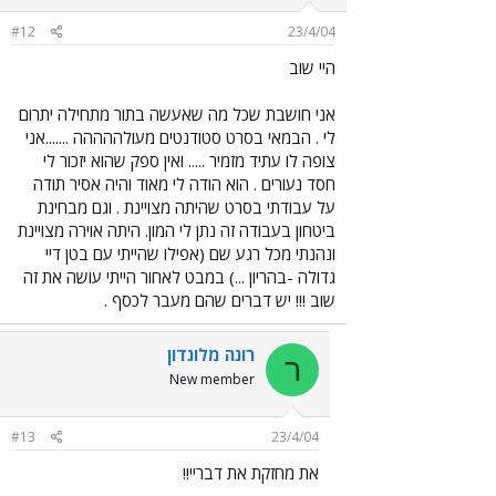
#12
23/4/04
היי שוב
אני חושבת שכל מה שאעשה בתור מתחילה יתרום
לי . הבמאי בסרט סטודנטים מעולההההה .......אני
צופה לו עתיד מזמיר ..... ואין ספק שהוא יזכור לי
חסד נעורים . הוא הודה לי מאוד והיה אסיר תודה
על עבודתי בסרט שהיתה מצויינת . וגם מבחינת
ביטחון בעבודה זה נתן לי המון. היתה אוירה מצויינת
ונהנתי מכל רגע שם (אפילו שהייתי עם בטן דיי
גדולה -בהריון ...) במבט לאחור הייתי עושה את זה
שוב !!! יש דברים שהם מעבר לכסף .
רונה מלונדון
ר
New member
#13
23/4/04
את מחזקת את דבריי!!