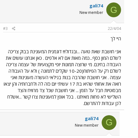
gali74
G
New member
#3
22/4/04
היי לך
אני חושבת שאת טועה ...ובגדול!!! דוגמנית המעונינת בבוק צריכה
לשלם המון כסף...כמה מאות אם לא אלפים . כאן אנחנו עושים את
העבודה בחינם. מי שרוצה תמונות יופי מקצועיות של עצמה צריכה
לשלם רק על הפיתוח(10-20 שקלים לתמונה ) ולא על העבודה
עצמה . אני חושבת שהרבה בנות בגילאי העשרה מעונינות ואני
רואה את אחותי שהיא בת 17 עשיתי יום כזה לה ולחברותיה והן יצאו
מבסוטיות חבל על הזמן ... אני חושבת שכל צד מרוויח והצד
השלישי לא פחות מאיתנו . בכל אופן למעונינות צרו קשר ...אשלח
לכן עבודות להתרשם.
gali74
G
New member