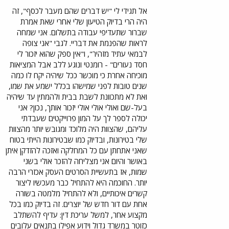
אל תגידי לי "יש דברים שהם מעבר לכסף", זה
היה הרי בדיוק הטיעון שלי אחרי שאת אמרת
שברור שתעדיפי עבודה בתשלום. אני שמחה
לראות שהפנמת את דבריי. לגבי "אני צופה
לבמאי עתיד מזהיר", ו"אין ספק שהוא יזכור לי
חסד נעורים" - רומנטי ונוגע ללב אבל המציאות
מוכיחה אחרת כי מוכשר ככל שיהיה יקח לו כמה
שנים טובות לפני שמישהו בכלל ישמע את שמו,
ואת לא מתכוונת לשבת בבית ולהמתין עד שיהיה
בעל-שם ואולי אולי אולי יזכור אותך, נכון? אני
יכולה לספר לך על המון פרוייקטים שעבדתי
עליהם, שהצוות היה מלוכד ומגובש יותר מהצוות
שלי בטירונות, ובדיוק כמו שבטירונות הייתי בטוח
שאני אתחתן עם כל המחלקה ואזכה להזדקן איתן
באושר והיום אני מצליחה להזכר אולי בשני
שמות, אז בתעשיית הסרטים העסק אכזרי הרבה
יותר. החוכמה היא להתחיל כבר מעכשיו ליצור
קשרים איכותיים, ולא להתחיל מלמטה בשורה
אחת עם דור חדש של יוצרים. זה בדיוק כמו בכל
מקצוע אחר, למשל עריכת דין: עדיף להשתלב
כזוטר במשרד גדול וידוע אפילו בתנאים עלובים