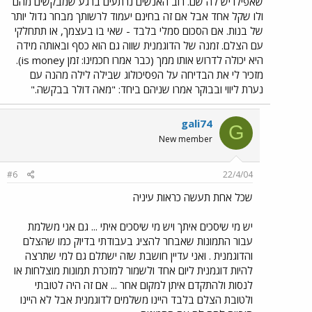
שאפילו יש לה שם. רוב האנשים נרתעים ברגע שמבקשים מהם
ולו שקל אחד אבל אם זה בחינם יעמוד לרשותך מבחר גדול יותר
של בנות. אם הסכום סמלי בלבד - שאי בו בעצמך, או תתחלקי
עם הצלם. זמנה של הדוגמנית שווה גם הוא כסף ובאותה מידה
היא יכולה לדרוש אותו ממך (כבר אמרו חכמינו: זמן is money).
מזכיר לי את הבדיחה על הפסיכולוג שבילה לילה מהנה עם
נערת ליווי ובבוקר אמרו שניהם ביחד: "מאה דולר בבקשה."
gali74
G
New member
#6
22/4/04
שכל אחת תעשה כראות עיניה
יש מי שיסכים איתך ויש מי שיסכים איתי ... גם אני משלמת
עבור התמונות שאבחר להציג בעבודתי בדיוק כמו שהצלם
והדוגמנית . ואני עדיין חושבת שזה ישתלם גם למי שתרצה
להיות דוגמנית ליום אחד ולשמור למזכרת תמונות מוצלחות או
לנסות ולהתקדם איתן למקום אחר ... אם זה היה לטובתי
ולטובת הצלם בלבד היינו משלמים לדוגמנית אבל לא היינו