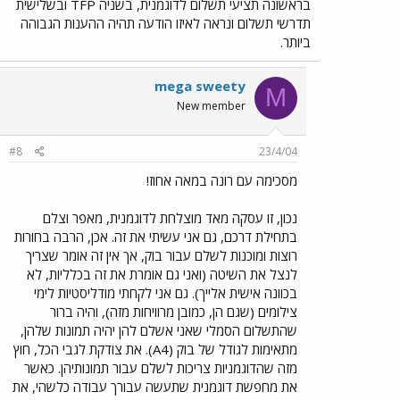
בראשונה תציעי תשלום לדוגמנית, בשניה TFP ובשלישית
תדרשי תשלום ונראה לאיזו הודעה תהיה ההענות הגבוהה
ביותר.
mega sweety
M
New member
#8
23/4/04
מסכימה עם רונה במאה אחוז!
נכון, זו עסקה מאד מוצלחת לדוגמנית, מאפר וצלם
בתחילת דרכם, גם אני עשיתי את זה. אכן, הרבה בחורות
רוצות ומוכנות לשלם עבור בוק, אך אין זה אומר שצריך
לנצל את השיטה (ואני גם אומרת את זה בכלליות, לא
בכוונה אישית אלייך). גם אני לקחתי מודליסטיות לימי
צילומים (שגם הן, כמובן מרוויחות מזה), והיה ברור
שהתשלום הסמלי שאני אשלם להן יהיה תמונות שלהן,
מתאימות לגודל של בוק (A4). את צודקת לגבי הכל, חוץ
מזה שהדוגמניות צריכות לשלם עבור תמונותיהן. כאשר
את מחפשת דוגמנית שתעשה עבורך עבודה כלשהי, את