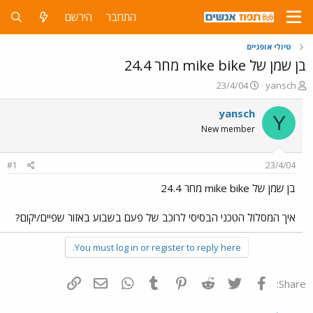
התחבר
הירשם
טיולי אופניים
בן שמן של mike bike מחר 24.4
פ
פ
23/4/04
yansch
ו
ו
ת
ר
yansch
Y
ח
ס
New member
ה
ם
נ
ב
ו
ת
#1
23/4/04
ש
א
א
ר
בן שמן של mike bike מחר 24.4
י
ך
איך המסלול הטכני הבסיסי לרוכב של פעם בשבוע באזור שפיים/יקום?
You must log in or register to reply here.
פייסבוק
Twitter
Reddit
Pinterest
Tumblr
WhatsApp
דואר אלקטרוני
הוסף קישור
Share: