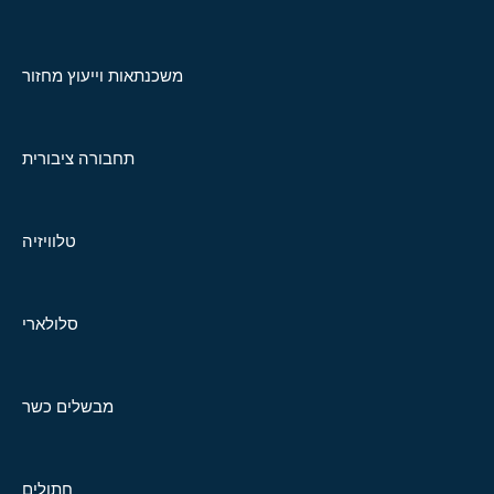
משכנתאות וייעוץ מחזור
תחבורה ציבורית
טלוויזיה
סלולארי
מבשלים כשר
חתולים