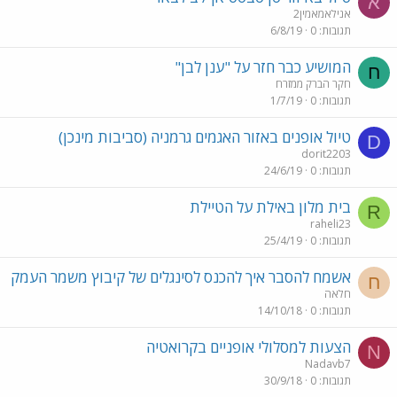
א
אנילאמאמין2
תגובות
0
6/8/19
המושיע כבר חזר על "ענן לבן"
ח
חקר הברק ממזרח
תגובות
0
1/7/19
טיול אופנים באזור האגמים גרמניה (סביבות מינכן)
D
dorit2203
תגובות
0
24/6/19
בית מלון באילת על הטיילת
R
raheli23
תגובות
0
25/4/19
אשמח להסבר איך להכנס לסינגלים של קיבוץ משמר העמק
ח
חלאה
תגובות
0
14/10/18
הצעות למסלולי אופניים בקרואטיה
N
Nadavb7
תגובות
0
30/9/18