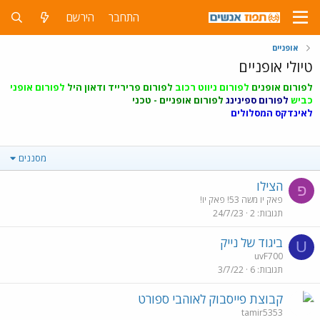
התחבר
הירשם
אופניים
טיולי אופניים
לפורום אופנים
לפורום ניווט רכוב
לפורום פרירייד ודאון היל
לפורום אופני
כביש
לפורום ספינינג
לפורום אופניים - טכני
לאינדקס המסלולים
מסננים
הצילו
פ
פאק יו משה 53! פאק יו!
תגובות
2
24/7/23
ביגוד של נייק
U
uvF700
תגובות
6
3/7/22
קבוצת פייסבוק לאוהבי ספורט
tamir5353