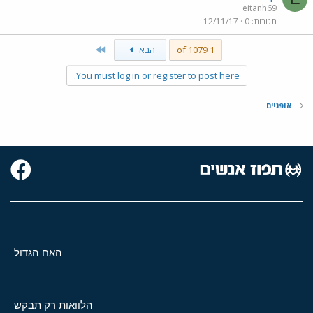
eitanh69
תגובות
0
12/11/17
Last
1 of 1079
הבא
You must log in or register to post here.
אופניים
האח הגדול
הלוואות רק תבקש