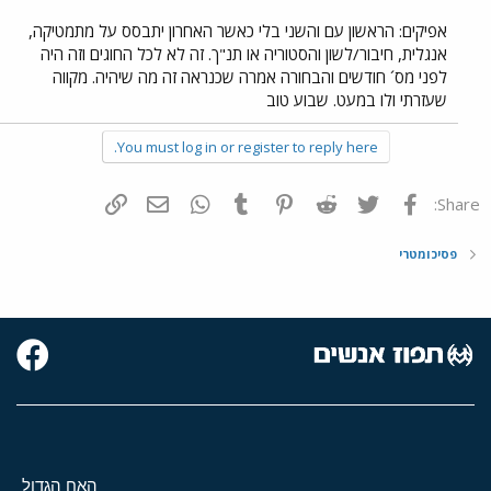
אפיקים: הראשון עם והשני בלי כאשר האחרון יתבסס על מתמטיקה,
אנגלית, חיבור/לשון והסטוריה או תנ"ך. זה לא לכל החוגים וזה היה
לפני מס´ חודשים והבחורה אמרה שכנראה זה מה שיהיה. מקווה
שעזרתי ולו במעט. שבוע טוב
You must log in or register to reply here.
פייסבוק
Twitter
Reddit
Pinterest
Tumblr
WhatsApp
דואר אלקטרוני
הוסף קישור
Share:
פסיכומטרי
האח הגדול