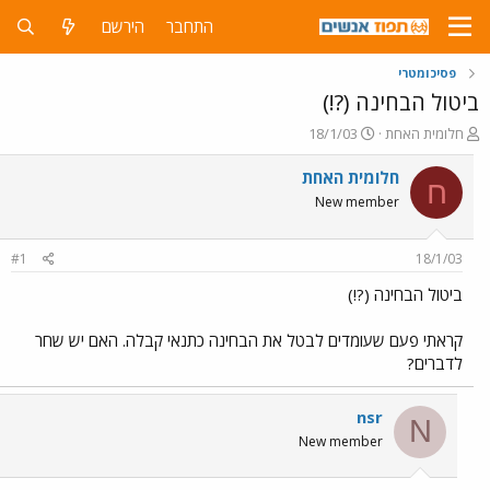
התחבר
הירשם
פסיכומטרי
ביטול הבחינה (?!)
פ
פ
חלומית האחת
18/1/03
ו
ו
ת
ר
חלומית האחת
ח
ח
ס
New member
ה
ם
נ
ב
ו
ת
#1
18/1/03
ש
א
א
ר
ביטול הבחינה (?!)
י
ך
קראתי פעם שעומדים לבטל את הבחינה כתנאי קבלה. האם יש שחר
לדברים?
nsr
N
New member