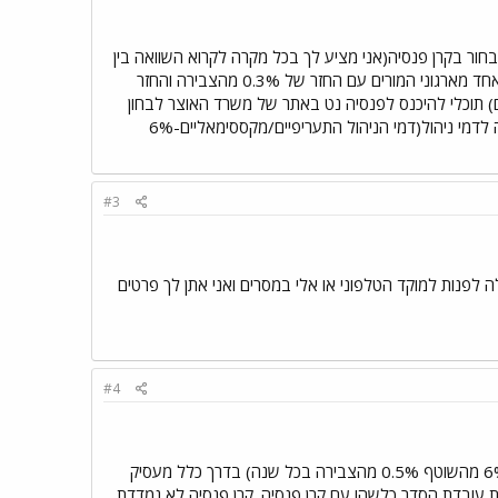
בחור בקרן פנסיה(אני מציע לך בכל מקרה לקרוא השוואה בין
כל המוצרים בכדי ללמוד על ההבדלים בינהם) אם את מורה יש,אם זכרוני אינו מטעה אותי למבטחים הסדר עם אחד מארגוני המורים עם החזר של 0.3% מהצבירה והחזר
ים) תוכלי להיכנס לפנסיה נט באתר של משרד האוצר לבחון
תשואות של קרנות פנסיה בשנה,שלוש וחמש אחרונות ולאחר מכן ליצור קשר עם חמשת המובילות ולבקש הצעה לדמי ניהול(דמי הניהול התעריפיים/מקססימאליים-6%
#3
 לפנות למוקד הטלפוני או אלי במסרים ואני אתן לך פרטים
#4
irreplacable שלום אשמח לעזור בהתלבטותיך אין קרן פנסיה שמלהתחילה דמי הניהול שלה נמוכים מהידוע (6% מהשוטף 0.5% מהצבירה בכל שנה) בדרך כלל מעסיק
ת עובדת הסדר כלשהו עם קרן פנסיה. קרן פנסיה לא נמדדת