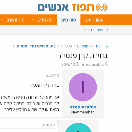
עמוד ראשי
פורומים
מה חדש
משתמשים
פוסטים
חיפוש
פורומים
המומחים
כלכלה
ביטוח חיים גמל ופנסיה
בחירת קרן פנסיה
פ
פ
30/8/10
irreplacable
ו
ו
ת
ר
30/8/10
ח
ס
I
בחירת קרן פנסיה
ה
ם
נ
ב
ו
ת
אני מתחילה עבודה חדשה במשרד הח
ש
א
קרן פנסיה אשר דמי הניהול שלה ע
irreplacable
א
ר
הזאת או קרן שהוא ממליץ עליה?
י
New member
ך
31/8/10