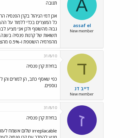
A
תגובה
אכן דמי הניהול בקרן הפנסיה הח
assaf el
גבוה מהשוטף ולכן אני מציע לבח
New member
מהפרמיה השוטפת ו-0.5% מהצבירה) בהצלחה
31/8/10
ד
בחירת קרן פנסיה
כפי שאסף כתב, הן למורים והן ל
נוספים.
דייב דנ
New member
31/8/10
ז
בחירת קרן פנסיה
מגיע להסדר עם קרן פנסיה לעינ