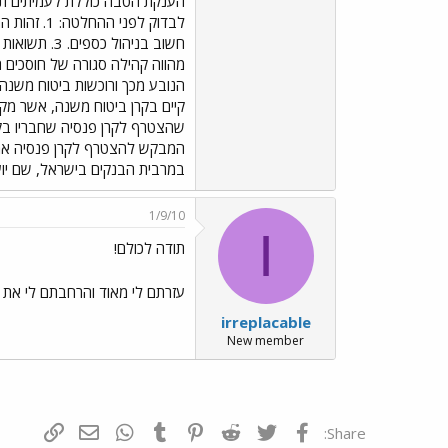
הענקת הטבה כוללת לעמיתים תח
מהווה קהילה סגורה של חוסכים ה
הנובע מכך ורוכשות ביטוח משנה 
שהצטרף לקרן פנסיה שחבריו בקרן
המבקש להצטרף לקרן פנסיה אמור
במרבית הבנקים בישראל, שם יועץ
1/9/10
I
תודה לכולם!
עזרתם לי מאוד והרחבתם לי את 
irreplacable
New member
פייסבוק
Twitter
Reddit
Pinterest
Tumblr
WhatsApp
דואר אלקטרונ
הוסף קי
Share: