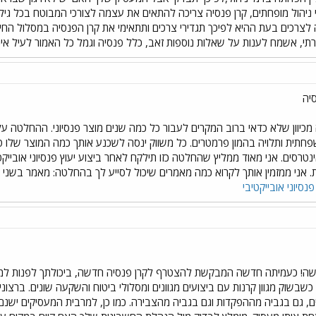
 ניהול מופחתים, קרן פנסיה צריכה להתאים את עצמה לצורכי המבוטח בכל גי
לצרכים בעת ההיא לפיכך תגדירי צרכים ותתאימי את קרן הפנסיה במסלול החיס
זרתי, אשמח לענות על שאלות נוספות זאב, כלל פנסיה וגמל כל האמור לעיל אינו י
יה
כיוון שלא כדאי ברוב המקרים לעבור כל כמה שנים מוצר פנסיוני. ההחלטה על
חתית ותלויה בהמון פרמטרים. כל משווק ינסה לשכנע אותך כמה המוצר שלו טוב י
סים. אני מאוד ממליץ שהחלטה כזו תילקח לאחר ביצוע יעוץ פנסיוני אובייקטיבי
בית. אני ממזמין אותך לקרוא כמה מאמרים שיכול לסייע לך בהחלטה: מאמר בשני
 פנסיוני אובייקטיבי
! כעמיתה חדשה המבקשת להצטרף לקרן פנסיה חדשה, ביכולתך לפנות למגוון גו
בשוק מגוון קרנות עם ביצועים מגוונים ומסלולי ביטוח והשקעה שונים. ברצוני
, גם בגביה מההפקדות וגם בגביה מהצבירה. כמו כן, למרבית המעסיקים ישנם 