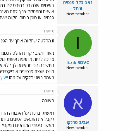
זאב כלל פנסיה
באיכויות שלה רק בהיבט של דמי
וגמל
אישיים והמסלול צריך לתת מענה 
New member
פנסיוני או סוכן ביטוח. מקווה שע
1/9/10
I
זו החלטה שתלווה אותך עד הפנס
מאוד חשוב לקחת החלטה נכונה מ
צריכה להיות מותאמת אישית ומשפ
Itzik RDVC
התשובה הכי מתאימה לך ללא אינטר
New member
מייצג יועצת פנסיונית אובייקטי
מאמר בשני חלקים על מהו
ייעוץ
1/9/10
א
תשובה
ראשית, ברכות על העבודה החדשה
לקבל את התנאים הטובים ביותר כש
אביב פרנקו
מאשר ביטוחי המנהלים המקבילים
New member