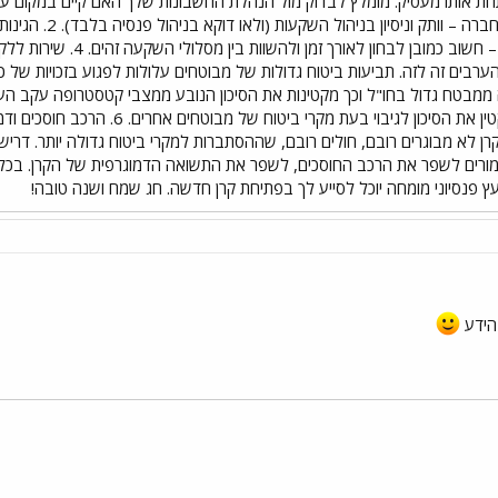
ת אותו מעסיק. מומלץ לבדוק מול הנהלת החשבונות שלך האם קיים במקום ע
לבדוק לפני ההחלטה
ערבים זה לזה. תביעות ביטוח גדולות של מבוטחים עלולות לפגוע בזכויות של כ
ממבטח גדול בחו"ל וכך מקטינות את הסיכון הנובע ממצבי קטסטרופה עקב הערבו
קיים בקרן ביטוח משנה, אשר מקטין את ה
 לא מבוגרים רובם, חולים רובם, שההסתברות למקרי ביטוח גדולה יותר. דריש
ים לשפר את הרכב החוסכים, לשפר את התשואה הדמוגרפית של הקרן. בכל מק
 פנסיוני מומחה יוכל לסייע לך בפתיחת קרן חדשה. חג שמח ושנה טובה!
הידע
י
שור