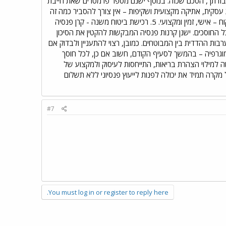
בודתך, הסכם שכזה. בנוסף ישנם מספר פרמטרים שאת חייבת
: 1. זהות החברה – וותק וניסיון בניהול השקעות (ולאו דוקא בניהול פנסיה בלבד). 2. הגינות עסקית, אתיקה מקצועית ושקיפות – אין צורך להסביר כמה זה
חשוב בניהול כספים. 3. תשואות – חשוב כמובן לבחון לאורך זמן ולהשוות בין מסלולי השקעה זהים. 4. שירות ללקוח – אישי, זמין ומקצועי. 5. רכישת ביטוח משנה - קרן פנסיה
ל החוסכים. ישנן קרנות פנסיה המבקשות להקטין את הסיכון
ת ההדדית בין המבוטחים. כמובן, רצוי להתעניין ולבדוק אם
סיכון לגיבוי בעת מקרי ביטוח של מבוטחים אחרים. 6. הרכב חוסכים ודמוגרפיה – בהמשך לסעיף הקודם, חשוב אם כן, לכל חוסך
ה למילוי הצהרת בריאות, התייחסות לעיסוק ולמקצוע של
רה תמיד את יכולה לפנות לייעוץ פנסיוני ללא תשלום
#7
You must log in or register to reply here.