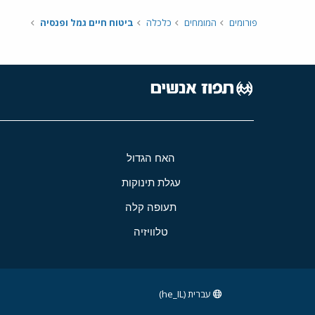
פורומים
המומחים
כלכלה
ביטוח חיים גמל ופנסיה
האח הגדול
עגלת תינוקות
תעופה קלה
טלוויזיה
עברית (he_IL)