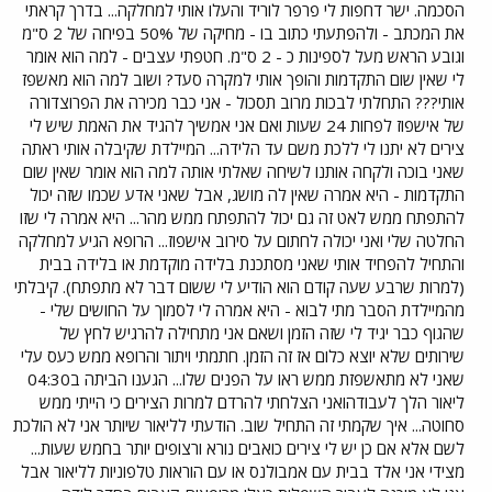
הסכמה. ישר דחפות לי פרפר לוריד והעלו אותי למחלקה... בדרך קראתי
את המכתב - ולהפתעתי כתוב בו - מחיקה של 50% בפיחה של 2 ס"מ
וגובע הראש מעל לספינות כ - 2 ס"מ. חטפתי עצבים - למה הוא אומר
לי שאין שום התקדמות והופך אותי למקרה סעד? ושוב למה הוא מאשפז
אותי??? התחלתי לבכות מרוב תסכול - אני כבר מכירה את הפרוצדורה
של אישפוז לפחות 24 שעות ואם אני אמשיך להגיד את האמת שיש לי
צירים לא יתנו לי ללכת משם עד הלידה... המיילדת שקיבלה אותי ראתה
שאני בוכה ולקחה אותנו לשיחה שאלתי אותה למה הוא אומר שאין שום
התקדמות - היא אמרה שאין לה מושג, אבל שאני אדע שכמו שזה יכול
להתפתח ממש לאט זה גם יכול להתפתח ממש מהר... היא אמרה לי שזו
החלטה שלי ואני יכולה לחתום על סירוב אישפוז... הרופא הגיע למחלקה
והתחיל להפחיד אותי שאני מסתכנת בלידה מוקדמת או בלידה בבית
(למרות שרבע שעה קודם הוא הודיע לי ששום דבר לא מתפתח). קיבלתי
מהמיילדת הסבר מתי לבוא - היא אמרה לי לסמוך על החושים שלי -
שהגוף כבר יגיד לי שזה הזמן ושאם אני מתחילה להרגיש לחץ של
שירותים שלא יוצא כלום אז זה הזמן. חתמתי ויתור והרופא ממש כעס עלי
שאני לא מתאשפזת ממש ראו על הפנים שלו... הגענו הביתה ב04:30
ליאור הלך לעבודהואני הצלחתי להרדם למרות הצירים כי הייתי ממש
סחוטה... איך שקמתי זה התחיל שוב. הודעתי לליאור שיותר אני לא הולכת
לשם אלא אם כן יש לי צירים כואבים נורא ורצופים יותר בחמש שעות...
מצידי אני אלד בבית עם אמבולנס או עם הוראות טלפוניות לליאור אבל