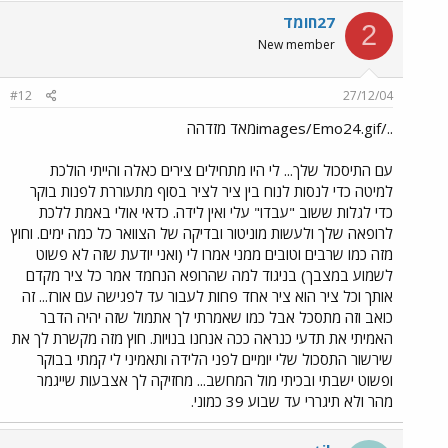
27חומד
2
New member
#12
27/12/04
../images/Emo24.gifמאד מזדהה
עם התיסכול שלך... לי היו מתחילים צירים כאלה והייתי הולכת
למיטה כדי לנסות לנוח בין ציר לציר בסוף מתעוררת לפנות בוקר
כדי לגלות ששוב "עבדו" עלי ואין לידה. כדאי אולי באמת ללכת
לרופאה שלך ולעשות מוניטור ובדיקה של הצוואר כל כמה ימים. וחוץ
מזה כמו שרבים וטובים ממני אמרו לי (ואני יודעת שזה לא פשוט
לשמוע במצבך) בניגוד למה שהרופא הנחמד אמר כל ציר מקדם
אותך וכל ציר הוא ציר אחד פחות לעבור עד לפגישה עם אורז... זה
כואב וזה מתסכל אבל כמו שאמרתי לך אתמול שזה יהיה הדבר
האמיתי את תדעי כנראה ככה אנחנו בנויות. חוץ מזה מקשרת לך את
שירשור התסכול שלי יומיים לפני הלידה ותאמיני לי קמתי בבוקר
ופשוט ישבתי ובכיתי מול המחשב... מחזיקה לך אצבעות שייגמר
מהר ולא תיגררי עד שבוע 39 כמוני.