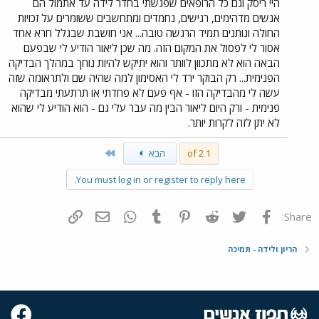
היי ריסק וגם כל הרופאים שפגשתי בחדר לידה עד אתמול הם
אנשים מדהימים, רגישים, נחמדים ומתחשבים ששומרים על זכויות
החולה ונותנים תמיד הרגשה טובה... אני חושבת שבגלל חרא אחד
אסור לי לפסול את המקום הזה. מה שכן ליאור הודיע לי שבפעם
הבאה הוא לא מתכוון לוותר והוא יתיקש להיות נוחך במהלך הבדיקה
הפנימית... רק הבוקר ירד לי האסימון למה שהיה שם ולתראומה שזה
עשה לי מהבדיקה הזו - אף פעם לא פחדתי או תרתעתי מבדיקה
פנימית - ורק היום ליאור הבין מה עבר עלי גם - הוא הודיע לי שהוא
לא יתן לזה לקרות יותר.
Last
1 of 2
הבא
You must log in or register to reply here.
פייסבוק
Twitter
Reddit
Pinterest
Tumblr
WhatsApp
דואר אלקטרוני
הוסף קישור
Share:
הריון ולידה - תמיכה