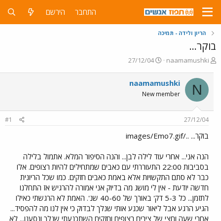
התחבר
הירשם
הריון ולידה - תמיכה
בוקר...
פ
פ
27/12/04
naamamushki
ו
ו
ת
ר
naamamushki
N
ח
ס
New member
ה
ם
נ
ב
ו
ת
#1
27/12/04
ש
א
א
ר
בוקר... ../images/Emo7.gif
י
ך
הנה אני... אחרי עוד לילה לבן... והנה הסיפור המלא. אתמול בלילה
בסביבות 22:00 התעוררתי עם כאבים שמתחילים להיות רצופים. אלו
כבר לא סתם התקשויות אלא באמת כאבים חזקים. כמו שכל הריונית
חדשה יודעת - אין לי מושג מה בדיוק אני אמורה להרגיש אז התחלנו
לתזמן... כל 5-3 דק' באורך של 40-60 שנ'. האמת לא הרגשתי כאילו
הגיע הרגע אבל ליאור שכנע אותי שנלך לבדוק כי אין לנו מה להפסיד...
אחרי שעה וחצי של צירים רצופים וחזקים השתכנעתי שנלך ונסענו... לא