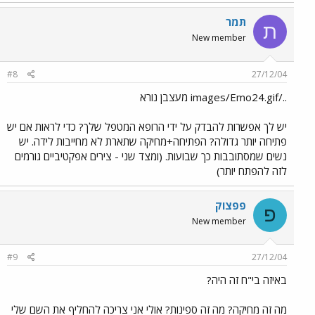
תּמר
ת
New member
#8
27/12/04
../images/Emo24.gif מעצבן נורא
יש לך אפשרות להבדק על ידי הרופא המטפל שלך? כדי לראות אם יש
פתיחה יותר גדולה? הפתיחה+מחיקה שתארת לא מחייבות לידה. יש
נשים שמסתובבות כך שבועות. (ומצד שני - צירים אפקטיביים גורמים
לזה להפתח יותר)
פפצוק
פ
New member
#9
27/12/04
באיזה בי"ח זה היה?
מה זה מחיקה? מה זה ספינות? אולי אני צריכה להחליף את השם שלי