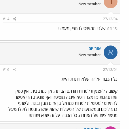
ד
New member
#14
27/12/04
גיבורה שלנו! תמשיכי להחזיק מעמד!
אור יום
א
New member
#16
27/12/04
כל הכבוד על זה שלא וויתרת והיית
קשובה לעצמך!! לפחות חזרתם הביתה, אין כמו בבית. ואין ספק
שהתנהגות כזו מצד רופא איננה מוסיפה ואף פוגעת. הרי אפשר
להתיחס למטופלת לפחות כמו אל בן אדם מבין ובוגר, ולשתף
בתהליכים ובמשמעות של הפעולות שהוא עושה. ובטח לא להפעיל
מניפולציות של הפחדה. כל הכבוד על זה שלא ויתרת!!