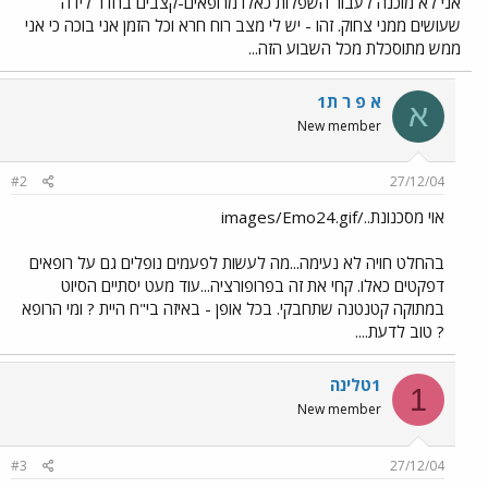
אני לא מוכנה לעבור השפלות כאלו מרופאים-קצבים בחדר לידה
שעושים ממני צחוק. זהו - יש לי מצב רוח חרא וכל הזמן אני בוכה כי אני
ממש מתוסכלת מכל השבוע הזה...
א פ ר ת1
א
New member
#2
27/12/04
אוי מסכנונת../images/Emo24.gif
בהחלט חויה לא נעימה...מה לעשות לפעמים נופלים גם על רופאים
דפקטים כאלו. קחי את זה בפרופורציה...עוד מעט יסתיים הסיוט
במתוקה קטנטנה שתחבקי. בכל אופן - באיזה בי"ח היית ? ומי הרופא
? טוב לדעת....
1טלינה
1
New member
#3
27/12/04