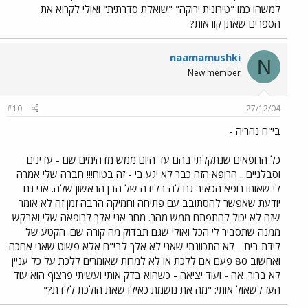
למשהו כמו "טירונית ירוקה" "שואלת סדרתית" ואולי לקרוא את
הספרים שאתן קוראות?
naamamushki
N
New member
#10
27/12/04
בי"ח נהריה -
כל הרופאים שנתקלתי בהם עד היום ממש מדהימים שם - עדינים
וסבלניים... הרופא הזה כבר לא יגע בי - זה בטוח!!! חברה שלי אמרה
לי שאותו רופא הכאיב גם לה בלידה של הבן הראשון שלה. אני גם
יודעת שאפשר להסתובב עם פתיחה וחמיקה הרבה זמן זה לא אומר
שזה לא יכול להתפתח ממש מהר. מחר אני אלך לרופאה שלי ואבקש
ממנה שתסביר לי הכל ואולי שגם תבדוק מה קורה שם. הקטע של
לידת בית - לא התכוונתי שאני לא אלך לבי"ח אלא פשוט שאני אחכה
ואחשוב 80 פעם אם ללכת או לא למרות שאומרים ללכת על כל עניין
לא ברור. אה - ועוד יציאה - כשהוא בדק אותי ועשיתי פרצוף הוא עוד
העז לשאול אותי: "מה את נושמת כאילו שאת הולכת ללדת?"