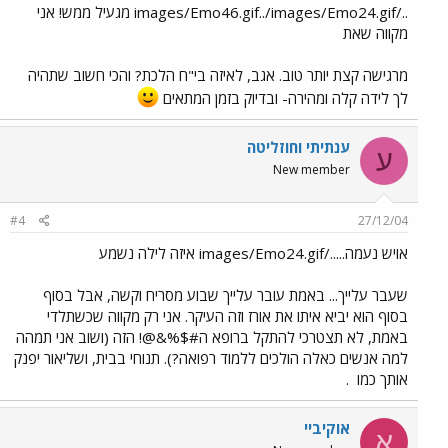
../images/Emo46.gif../images/Emo24.gif מגעיל ממש! אני
מקווה שאת
מרגישה קצת יותר טוב. אגב, לאיזה בי"ח הלכת? והכי חשוב שתהיה
לך לידה קלה ומהירה- ובדיוק בזמן המתאים
ענתיתי וחוזליטה
ע
New member
#4
27/12/04
אויש נעמה...../images/Emo24.gif איזה לילה נשמע
שעבר עלייך... באמת עובר עלייך שבוע מסריח וקשה, אבל בסוף
בסוף הוא יביא איתו את אורז וזה העיקר. אני רק מקווה שכשתלדי
באמת, לא תצטרכי להתקל ברופא ה#$%&@! הזה (ושוב אני תמהה
למה אנשים כאלה הולכים ללמוד רפואה?). תנוחי בבית, ושליאור יפנק
אותך כמו
.
אוקיביי
א