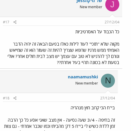
jessשל מיקה
J
New member
#17
27/12/04
כל הכבוד על האסרטיביות
מקווה שלא "תזכי" לעוד לילות כאלו בפעם הבאה זה יהיה הדבר
האמיתי ממש מרגיז שרופא שצריך להיות זה שעוזר הוא זה שמייאש
וגורם לך להרגיש לא טוב עם עצמך יש מצב לבית חולים אחר? אולי
בטעות לא בכוונה תהיי בעיר אחרת??
naamamushki
N
New member
#18
27/12/04
בי"ח הכי קרוב חוץ מנהריה
זה בחיפה - 3/4 שעה נסיעה - אין מצב שאני אסע כל כך הרבה
זמן ללדת כשיש לי בי"ח 5 דק' מהבית! וכמו שכבר אמרתי - גם צוות