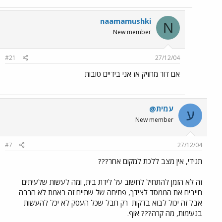
naamamushki
N
New member
#21
27/12/04
אם דור מחזיק אז אני בידיים טובות
עמית@
ע
New member
#7
27/12/04
תגידי, אין מצב ללכת למקום אחר???
זה לא הזמן להתחיל לחשוב על לידת בית, ומה לעשות שלעיתים
חייבים את הממסד לצידך, פתיחה של שתיים זה באמת לא הרבה
אבל זה יכול לבוא בדקות
רק חבל שכל העסק לא יכל להעשות
בנעימות, מה קרה??? אוף.