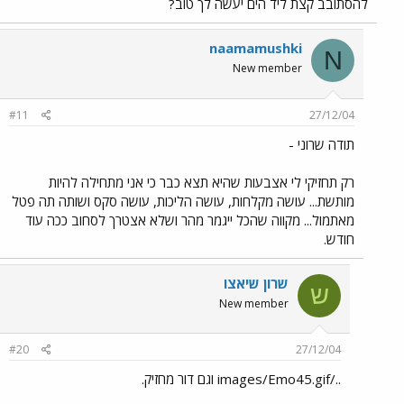
להסתובב קצת ליד הים יעשה לך טוב?
naamamushki
N
New member
#11
27/12/04
תודה שרוני -
רק תחזיקי לי אצבעות שהיא תצא כבר כי אני מתחילה להיות
מותשת... עושה מקלחות, עושה הליכות, עושה סקס ושותה תה פטל
מאתמול... מקווה שהכל ייגמר מהר ושלא אצטרך לסחוב ככה עוד
חודש.
שרון שיאצו
ש
New member
#20
27/12/04
../images/Emo45.gif וגם דור מחזיק.