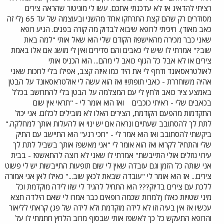
רציתי להדאיג אז לא עדכנתי אתכם. עשו לי מוניטור שהראה צירים
מסודרים רק שהם קצת התרחקו אחד מהשני ובעוצמה של עד 65 (לי זה
כאב מאוד). חיכיתי לרופא שיבוא לבדוק מה קורה בפנים. הגיע רופא
שאני כבר מכירה מהאישפוז הקודם שלי הוא שאל אותי "למה באת
שוב?" אמרתי לו שיש לי כאבים והם סדירים ואין לי מושג אם אלו באמת
צירים או לא אבל כל הגוף כואב לי מהם... הוא הכניס אותי
לאולטראסאונד ודחף לי את היד כמו איזה קצב, אפילו בלי לחכות שאני
אהיה משוחררת - כאבי תופת!!! ואז הוא עשה לי אולטראסאונד על הבטן
באמצע ציר כואב ולחץ לי עם המצלמה על הבטן בלי להתחשב בכלל
בכאבים שלי - ראיתי כוכבים
ואז הוא אומר לי - "תראי אין שום
התקדמות מהפעם הקודמת, הצירים האלו לא מובילים לכלום. אני יכול
לתת לך להסתובב שעתיים ונראה אם יש ינוי או להעלות אותך למחלקה."
ביקשתי להסתובב ואז הוא אמר לי - "חכי רגע" הוא התיישב עם התיק
שלי והתחיל לקרוא ואז הוא אומר לי "אני מאשפז אותך בשביל לתת לך
עירוי נוזלים אולי התייבשת" אמרתי לו שאני לא רוצה להתאשפז - בבית
אני שותה כל הזמן וגם עובדה שאין לי שום תופעות התייבשות יש לי פשוט
צירים... אז הוא אומר לי "עובדה שבאת לכאן שוב..." כאילו לאן אני אמורה
ללכת עם צירים בדיוק??? הוא התחיל להגיד לי שזו לידה מוקדמת וכל
מיני שטויות כאלו (למרות שכמה רופאים כבר אמרו לי שאם הילדה תצא
עכשיו אז אין בעיה וזו לא לידה מוקדמת ולא לידה של פג) קראתי לליאור
והרופא התעקש כל כך לאשפז אותי שבסוף מרוב הלחץ חתמתי לו על