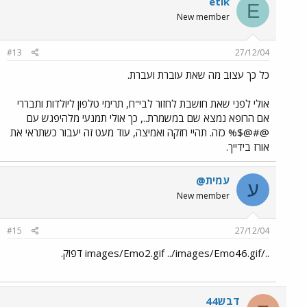
etik
E
New member
#13
27/12/04
כל כך עצוב מה שאת עוברת ועברת.
אולי לפני שאת חושבת לחזור לבי"ח, תרימי טלפון ליולדות ותבררי
אם הרופא נמצא שם במשמרת.., כך אולי תמנעי מלהיפגש עם
@#@$% כזה. תהיי חזקה ואמיצה, עוד מעט זה יעבור כשתראי את
אורז בידייך.
עמית@
ע
New member
#15
27/12/04
../images/Emo2.gif ../images/Emo46.gif דפוק.
דבש44