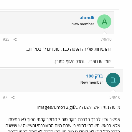
alondli
A
New member
#25
7/9/10
ההתמחות שלי זה הפטה כבד, מזכירים לי בכול חג..
יהודי או נוצרי..
..ומרק העוף כמובן..
ברק 188
ב
New member
#7
5/9/10
מי מה מתי ראש השנה ? ../images/Emo12.gif
אפשר עדין לברך בברכת בוקר טוב ? הבוקר קמתי הפוך לא במיטה
אלא בראש חשבתי לתומי כי שבת היום התעוררתי והאישה ש שישנה
בדרך כלל לידי לא לצידי נו טוב חשבתי הלכה לאחותה קמתי לקפה