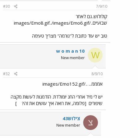
#30
7/9/10
קולולוש..גם לאחר
שבועיים../images/Emo8.gif../images/Emo6.gif
טוב יש עוד כתובת ל"גורמה" מצריך טעימה
w o m a n 10
W
New member
#32
8/9/10
אמממ... ../images/Emo152.gif
יש לי מיד אחרי החג יומולדת. הזדמנות לעשות מקצה
שיפורים
[פלומה, את רואה איך עושים את זה?
]
צילוש43
צ
New member