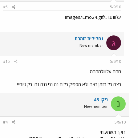
#5
5/9/10
עלוותנו ../images/Emo24.gif
גחלילית זוהרת
ג
New member
#15
5/9/10
חחח עלווולהההה
רצה כל הזמן רצה ולא מספיק כלום נה נני ננה נה
רק טוב!!!
ניקו 45
נ
New member
#4
5/9/10
בוקר משמעותי