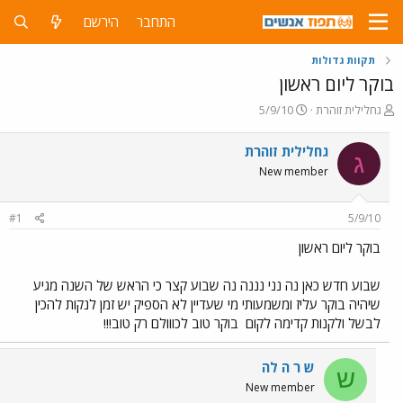
התחבר
הירשם
תקוות גדולות
בוקר ליום ראשון
פ
פ
גחלילית זוהרת
5/9/10
ו
ו
ת
ר
גחלילית זוהרת
ג
ח
ס
New member
ה
ם
נ
ב
ו
ת
#1
5/9/10
ש
א
א
ר
בוקר ליום ראשון
י
ך
שבוע חדש כאן נה נני נננה נה שבוע קצר כי הראש של השנה מגיע
שיהיה בוקר עליז ומשמעותי מי שעדיין לא הספיק יש זמן לנקות להכין
לבשל ולקנות קדימה לקום
בוקר טוב לכווולם רק טוב!!!
ש ר ה לה
ש
New member