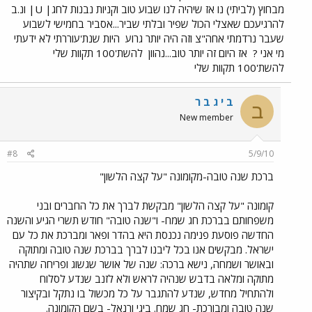
מבחוץ (לביתי) נו אז שיהיה לנו שבוע טוב וקניות נבנות לחג| U| ונ.ב
להרגיעכם שאצלי הכול שפיר ובלתי שביר...אסביר בחמישי לשבוע
שעבר נרדמתי אחה"צ וזה היה יותר גרוע
היות שנת'עוררתי לא ידעתי
מי אני ?
אז היום זה יותר טוב...נהוון
להשת'100 תקוות שלי
להשת'100 תקוות שלי
ב י ג ב ר
ב
New member
#8
5/9/10
ברכת שנה טובה-מקומונה "על קצה הלשון"
קומונה "על קצה הלשון" מבקשת לברך את כל החברים ובני
משפחותם בברכת חג שמח- ו"שנה טובה" חודש תשרי הגיע והשנה
החדשה פוסעת פנימה נכנסת היא בהדר ופאר ומברכת את כל עם
ישראל. מבקשים אנו בכל ליבנו לברך בברכת שנה טובה ומתוקה
ובאושר ושמחה, נישא ברכה: שנה של אושר שגשוג ופריחה שתהיה
מתוקה ומלאה בדבש שנהיה לראש ולא לזנב שנדע לסלוח
ולהתחיל מחדש, שנדע להתגבר על כל מכשול בו נתקל ובקיצור
שנה טובה ומבורכת- חג שמח. ביגי ורנאל- בשם הקומונה.