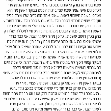
שבת בניחותא בודק טלפונים נכנסים שלא עניתי (היות וישנתי) אחד
הטלפונים איש שומר שבת שנדברנו להיפגש בבוקר ראשון מה הוא
מטלפן בשבת חשבתי לעצמי ...אולי אחד מהנכדים שלו שיחק בנייד
תוך כדי שתייה נזכרתי בכוכב נולד...רגע ...רגע כוכב נולד שודר במוצ"ש
וכמכת ברק 188 ווט בבבת אחת למוח הכבוי שלי שתפס שהיום יום
ראשון האישה בעבודה הבנים נעלמו מי לביה"ס ומי למכללה שלו ורק
ברק בטלן חושב ששבת... טלפון מהיר לשומר שבת אני כבר בדרך
עשיתי איפוס וכרגע אני כותב עליכם מבחוץ (לביתי) נו אז שיהיה לנו
שבוע טוב וקניות נבנות לחג
ו נ.ב להרגיע אוותכם שאצלי הכול שפיר
ובלתי שביר אסביר שבחמישי נרדמתי אחה"צ וזה היה יותר גרוע
היות
שנת'עוררתי לא ידעתי מי אני ?
אפשר עדין לברך בברכת בוקר טוב ?
הבוקר קמתי הפוך לא במיטה אלא בראש חשבתי לתומי כי שבת היום
התעוררתי והאישה שי'ישנת לידי לא לצידי נו טוב חשבתי הלכה
לאחותה קמתי לקפה שבת בניחותא בודק טלפונים נכנסים שלא עניתי
(היות וישנתי) אחד הטלפונים איש שומר שבת שנדברנו להיפגש
בבוקר ראשון מה הוא מטלפן בשבת חשבתי לעצמי ...אולי אחד
מהנכדים שלו שיחק בנייד תוך כדי שתייה נזכרתי בכוכב נולד...רגע
...רגע כוכב נולד שודר במוצ"ש וכמכת ברק 188 ווט בבבת אחת המוח
הכבוי שלי ש' תפס שהיום יום ראשון האישה בעבודה הבנים נעלמו מי
לביה"ס ומי למכללה שלו ורק ברק בטלן חושב שבת... טלפון מהיר
לשומר שבת אני כבר בדרך עשיתי איפוס וכרגע אני כותב עליכם