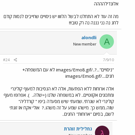
אלונדילהההה
מה זה עוד לא התחלנו לבשל הלוווו יש ניסויים שחייבים לנסות קודם
לחג נה נני נננה נה רק טוב!!!
alondli
A
New member
#24
7/9/10
"ניסויים"...?../images/Emo8.gif לא עם המשפחה+
חגים..../images/Emo6.gif
אלה ארוחות ללא הפתעות, אלה לא הנסיבות למעוף קולינרי
ומתכונים אקזוטיים.. לא במשפחה שלנו (=שלה..
). אפרופו מעוף
קולינרי לא שגרתי..שמעתי שיש מסעדה ביפו " קורדליה"
שזה..ממש כך. מישהו שמע על זה משהו..?
אולי אקח אז זוגתי
לשם, בסיום "ארוחות" החגים..
גחלילית זוהרת
ג