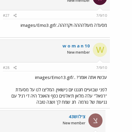
New member
#27
7/9/10
מסעדה מעולהההה ויקרההה../images/Emo3.gif
w o m a n 10
W
New member
#28
7/9/10
עכשיו אתה אומר? ../images/Emo13.gif
לפני שבועיים חגגנו יום נישואין. המליצו לנו על מסעדת
"רפאל" עלה מלאן ת'אלפים כסף והאוכל היה די רגיל עם
נגיעות של גורמה
חג שמח לך ושנה טובה
צילוש43
צ
New member