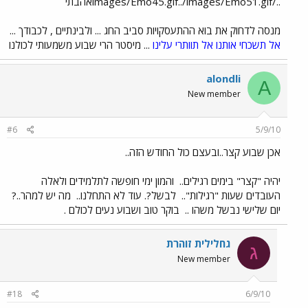
../images/Emo45.gif../images/Emo51.gifאהבתי
מנסה לדחוק את בוא ההתעסקויות סביב החג ... ולבינתיים , לכבודך ...
אל תשכחי אותנו אל תוותרי עלינו
... מיסטר הרי שבוע משמעותי לכולנו
alondli
A
New member
#6
5/9/10
אכן שבוע קצר..ובעצם כול החודש הזה..
יהיה "קצר" בימים רגילים..
והמון ימי חופשה לתלמידים ולאלה
העובדים שעות "רגילות"..
לבשל?. עוד לא התחלנו..
מה יש למהר..?
יום שלישי נבשל משהו ..
בוקר טוב ושבוע נעים לכולם .
גחלילית זוהרת
ג
New member
#18
6/9/10