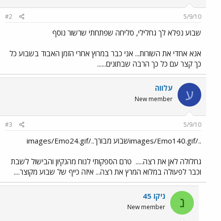
#2
5/9/10
שבוע נפלא לך גחלילי, סליחה שפתחתי שרשור נוסף
אנא אחדי את השורות... אני כבר במרוץ אחרי הזמן האבוד בשבוע כל
כך קצר עם כל כך הרבה שבתונים......
עלווה
ע
New member
#3
5/9/10
../images/Emo140.gifשבוע מבורך../images/Emo24.gif
גחלולה לאן את רצה.....
טרם הספקותי לנוח מהנקיון והבישול לשבת
וכבר לפעולה במלוא המרץ את רצה... איזה כייף של שבוע מקוצר....
ניקו 45
נ
New member