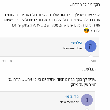
בוקר טוב לך מתוקה...
יש לי שיר בשבילך: בוקר טוב עולם מה שלום כולם אני יורד מהחוטים
אני כבר ילד אמיתי כמו כול הילדים.. כמה טוב לחיות ולהיות ילד שאוהב
את העולם והעולם אותו אוהב מכול הלב.... <רגע מצחיק של זכרון
ילדות>
הילוש*
ה
New member
#3
3/7/01
דנבו`ש......
שיהיה לך בוקר מדהים חמוד ואחלה יום ביי ביי אה........ תודה על
השיר אין על פינוקיו
נ ד ב 19
נ
New member