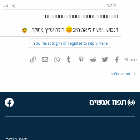
#4
3/7/01
חחחחחחחחחחחחחחחחחחחחחחחחחח
דנבוש....עשית לי את היום
חולה עלייך מתוקה...
You must log in or register to reply here.
פייסבוק
Twitter
Reddit
Pinterest
Tumblr
WhatsApp
דואר אלקטרוני
הוסף קישור
Share:
עשרים פלוס
האח הגדול