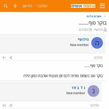
התחבר
הירשם
עשרים פלוס
בוקר טוף........
פ
פ
הילוש*
3/7/01
ו
ו
ת
ר
הילוש*
ה
ח
ס
New member
ה
ם
נ
ב
ו
ת
#1
3/7/01
ש
א
א
ר
בוקר טוף........
י
ך
בוקר טוב נשמות שיהיה לכם יום פצצתי אוהבת המון הילה
נ ד ב 19
נ
New member
#2
3/7/01