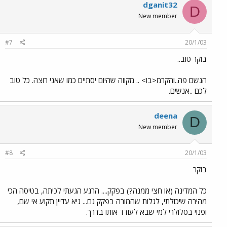
dganit32
D
New member
#7
20/1/03
בוקר טוב..
הגשם פה..והקרמ<בו> .. מקווה שהיום יסתיים כמו שאני רוצה. כל טוב
לכם ..אנשים.
deena
D
New member
#8
20/1/03
בוקר
כל המדינה (או חצי ממנה?) בפקק.... הרגע הגעתי לכיתה, בטיסה הכי
מהירה שיכולתי, לגלות שהמורה בפקק גם... גיא עדיין תקוע אי שם,
ופנוי בסלולרי למי שבא לעודד אותו בדרך.