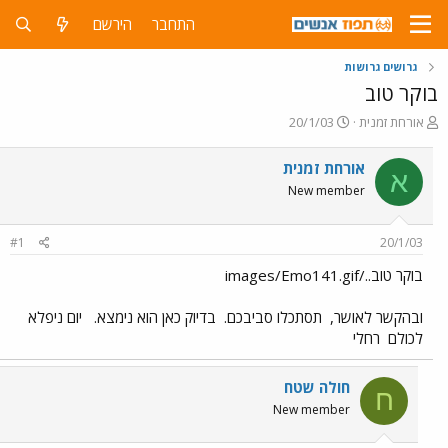
התחבר
הירשם
גרושים גרושות
בוקר טוב
פ
פ
אורחת זמנית
20/1/03
ו
ו
ת
ר
אורחת זמנית
א
ח
ס
New member
ה
ם
נ
ב
ו
ת
#1
20/1/03
ש
א
א
ר
בוקר טוב../images/Emo141.gif
י
ך
ובהקשר לאושר,
תסתכלו סביבכם.
בדיוק כאן הוא נימצא.
יום ניפלא
לכולם
רחלי
חולה שטח
ח
New member