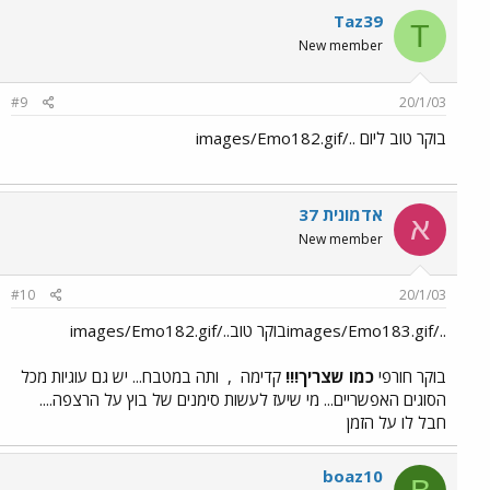
Taz39
T
New member
#9
20/1/03
בוקר טוב ליום ../images/Emo182.gif
אדמונית 37
א
New member
#10
20/1/03
../images/Emo183.gifבוקר טוב../images/Emo182.gif
בוקר חורפי
כמו שצריך!!!
קדימה
,
ותה במטבח... יש גם עוגיות מכל
הסוגים האפשריים... מי שיעז לעשות סימנים של בוץ על הרצפה....
חבל לו על הזמן
boaz10