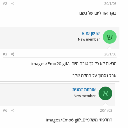
#2
20/1/03
בוקר אור ליום של גשם
שושן פרא
ש
New member
#3
20/1/03
הראות לא כל כך טובה היום ../images/Emo20.gif
אבל נסמוך על המלה שלך
אורחת זמנית
א
New member
#6
20/1/03
החלפתי משקפיים../images/Emo6.gif