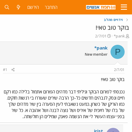
התחבר
הירשם
וידויים מהלב
בוקר טוב טאי!
פ
פ
2/7/01
*pank
ו
ו
ת
ר
*pank
P
ח
ס
New member
ה
ם
נ
ב
ו
ת
#1
2/7/01
ש
א
א
ר
בוקר טוב טאי!
י
ך
נכנסתי לפורום הבוקר וגיליתי דבר מדהים הפורום אתמול בלילה כמו רקם
חיים ונסק לגבהים חדשים כל-כך הרבה שירים שעוררו בי רגשות חזקים.
כמו הוריקן של כשרון..כמעט נשאבתי לעין הסערה בין שיר מדהים שלך
של בלו של חיוכית של איריס ושל נוצה לבנה ושל אהובה א. כל שיר
בפני עצמו העשיר לי את הנשמה פאנק שמילים הן חולשתה..
irist