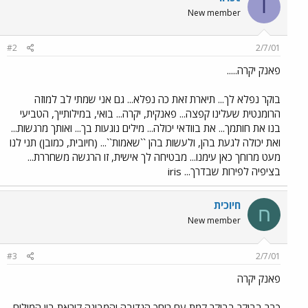
I
New member
#2
2/7/01
פאנק יקרה.....
בוקר נפלא לך... תיארת זאת כה נפלא... גם אני שמתי לב למוזה
הרומנטית שעלינו קפצה... פאנקית, יקרה... בואי, במילותייך, הטביעי
בנו את חותמך... את בוודאי יכולה... מילים נוגעות בך... ואותך מרגשות...
ואת יכולה לגעת בהן, ולעשות בהן ``שאמות``... (חיובית, כמובן) תני לנו
מעט מרוחך כאן עימנו... מבטיחה לך אישית, זו הרגשה משחררת...
בציפיה לפירות שבדרך... iris
חיוכית
ח
New member
#3
2/7/01
פאנק יקרה
כבר בבוקר בבוקר קמת עם רוחך הנדיבה והמבינה קוראת בין המילים