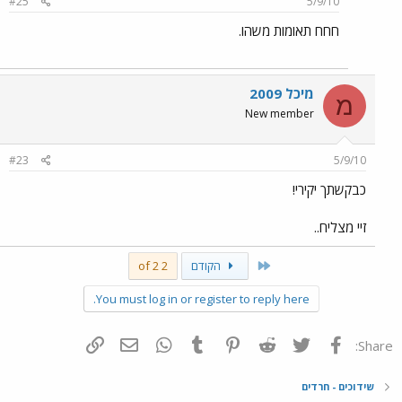
#25
5/9/10
חחח תאומות משהו.
מיכל 2009
מ
New member
#23
5/9/10
כבקשתך יקירי!
זיי מצליח..
First
הקודם
2 of 2
You must log in or register to reply here.
פייסבוק
Twitter
Reddit
Pinterest
Tumblr
WhatsApp
דואר אלקטרוני
הוסף קישור
Share:
שידוכים - חרדים