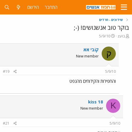
התחבר
הירשם
שידוכים - חרדים
בוקר טוב אנשנושים! (-;
פ
פ
בועz
5/9/10
ו
ו
ת
ר
קiבי אא
ק
ח
ס
New member
ה
ם
נ
ב
ו
ת
#19
5/9/10
ש
א
א
ר
והחפירות והקידוחים מהנפט
י
ך
kiss 18
K
New member
#21
5/9/10