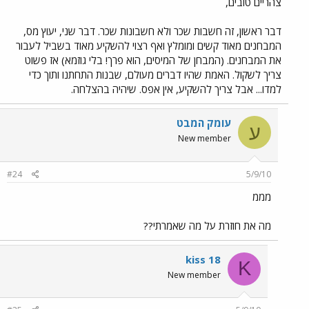
צהריים טובים,
דבר ראשון, זה חשבות שכר ולא חשבונות שכר. דבר שני, יעוץ מס,
המבחנים מאוד קשים ומומלץ ואף רצוי להשקיע מאוד בשביל לעבור
את המבחנים. (המבחן של המיסים, הוא פרך! בלי גוזמא) אז פשוט
צריך לשקול. האמת שהיו דברים מעולם, שבנות התחתנו ותוך כדי
למדו... אבל צריך להשקיע, אין אפס. שיהיה בהצלחה.
עומק המבט
ע
New member
#24
5/9/10
מממ
מה את חוזרת על מה שאמרתי??
kiss 18
K
New member