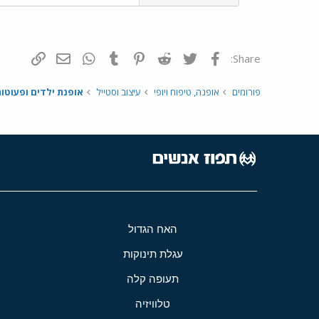
פייסבוק
Twitter
Reddit
Pinterest
Tumblr
WhatsApp
דואר אלקטרונ
הוסף קי
Share:
פורומים
אופנה, טיפוח ויופי
עיצוב וסטייל
אופנת ילדים ופעוטו
האח הגדול
עגלת תינוקות
תעופה קלה
טלוויזיה