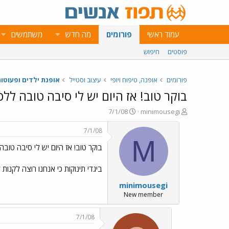
עמוד ראשי
פורומים
מה חדש
משתמשים
פוסטים
חיפוש
פורומים
אופנה, טיפוח ויופי
עיצוב וסטייל
אופנת ילדים ופעוטו
בוקר טוב! אז היום יש לי סיבה טובה לל
פ
פ
7/1/08
minimousegi
ו
ו
ת
ר
7/1/08
ח
ס
M
בוקר טוב! אז היום יש לי סיבה טוב
ה
ם
נ
ב
ו
ת
ביגדי תינוקות כי אנחנו רוצה לקנות
ש
א
minimousegi
א
ר
י
New member
ך
7/1/08