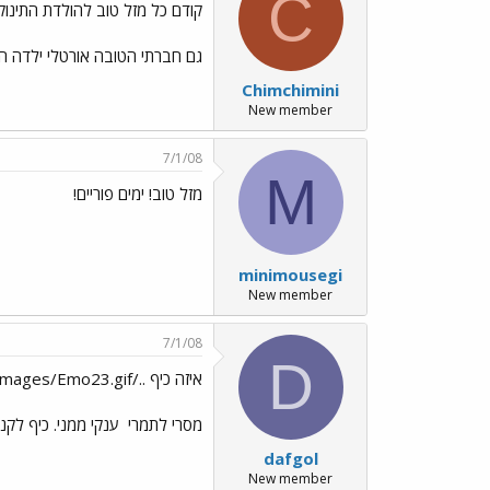
C
קודם כל מזל טוב להולדת התינוק ו
גם חברתי הטובה אורטלי ילדה הב
Chimchimini
New member
7/1/08
M
מזל טוב! ימים פוריים!
minimousegi
New member
7/1/08
D
איזה כיף ../images/Emo23.gif
מסרי לתמרי
ענקי ממני. כיף לקנו
dafgol
New member