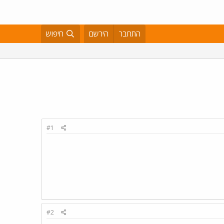
התחבר
הירשם
חיפוש
#1
#2