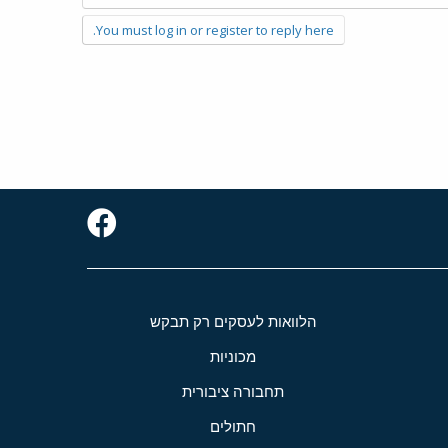
You must log in or register to reply here.
הלוואות לעסקים רק תבקש
מכוניות
תחבורה ציבורית
חתולים