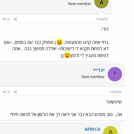
ג
New member
#16
10/6/01
דודי..
בחיי אתה קרוע מהמצופה..
) מספיק כבר עם בסמים...<אם
לא לפחות תקרא לי לישיבות> יאללה תמשיך ככה .. אתה
לפחות מעביר לי ת`זמן
))
יעליייי
י
New member
#13
10/6/01
שיעשוע?
אה... טוב מפגש הבא כבר אני יראה לך את הלשון אל תדאג! חיחיי
AFRICA
A