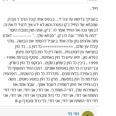
חייל...
בשבילך בדיחות על צה``ל.... בבסיס אחד קיבל הרס``ר מברק
שסבתא של החייל ג`קו נפטרה והוא לא ידע איך להגיד לו את זה.
לבסוף פנה אל החייל ואמר לו: ``ג`קו, אתה תורן מטבח היום!``
``למה מי מת?`` ענה לו ג`קו. ``סבתא שלך...`` ------------ לאדם
וחוה אלוהים נתן עלה אחד בשביל להסתיר את הבושה... גולני
קיבלו עץ שלם... ============= כל הזין ב... כל הזין
במציאת עין דומיננטית... משה דיין כל הזין בקליטה פיצוץ
בפלא-פון... יחיא עייש כל הזין באמינות... פינוקיו (בגרסת 1996 -
1999... ביבי) כל הזין בשימון נשקים... רובוקופ כל הזין בשריון...
צבי הנינג`ה כל הזין באטימת אוזניים... דמבו הפיל המעופף כל
הזין בעמידה בלוח זמנים... סינדרלה כל הזין בהשכמה... היפהפיה
הנרדמת כל הזין במסעות... מרקו כל הזין במסע ניווטים... משה
רבנו וחייל! אל תיתן לשמירה לשבור אותך... שבור אתה את
השמירה!!! שלך, דודי ה-תותח כי.. אני דודי, אני דודי, אני דודי דודי
התותח אני דודי, אני דודי, כלי גדול ומבורך! אני דודי, אני דודי, אני
דודי דודי התותח אני דודי, אני דודי, כלי גדול ומבורך! B-p
גוני בוי