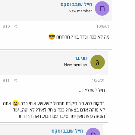
חייל שובב וסקסי
ח
New member
#10
10/6/01
מה לא ככה וונדר בוי ? חחחחח
גוני בוי
ג
New member
#11
10/6/01
חייל י`שרלילון...
במקום להעביר ביקורת תתחיל לשעשע אותי כבר..
אתה
לא מזהה אדם בצערו? ככה צוחק לאיד? לא יפה.. עוד
הוגעה כזאת ואין יותר סייבר עם הבוי.. ראה הוזהרת!
חייל שובב וסקסי
ח