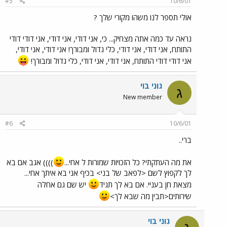
#5
10/6/01
אולי תספר לנו משהו מקורי שלך ?
נראה עד כמה אתה מצחיק... כי, אני דודי, אני דודי, אני דודי דודי
התותח, אני דודי, אני דודי, כלי גדול ומבורך! אני דודי, אני דודי,
אני דודי דודי התותח, אני דודי, אני דודי, כלי גדול ומבורך!
גוני בוי
ג
New member
#6
10/6/01
ברי..
את מה העתקתי? כל הזכויות שמורות ל אחי...
)))) אגב אם בא
לך לקפוץ לשם <לפאב של בני> בכיף אני בא איתך אחי...
מצאת חן בעניי. אם בא לך תגיד
יש שם גם אחלה
שירותים<תבין מה שבא לך>
גוני בוי