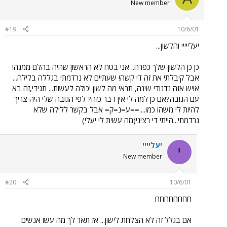
New member
#19
10/6/01
יעלייייי והלשון...
כן כן הלשון שלך כפרה.. אני בטח לא הראשון שהיה בהלם ממנה!
אבל קיבלתי את זה די קשה! שעתיים לא נרדמתי בגללה בלילה...
אויש אזה נדנודי שינה, תראי מה לשון יכולה לעשות... תגידי,זה בא
עם הגובה?אם כן למה לי אין דבר כזה? לפי הגובה שלי היה צריך
להיות לי משהו כמו....==ע=נ=ק= אבל בקשר ללילה שלא
נרדמתי...הייתי די רציני(מה עשית לי יעלי)
יעליייי
י
New member
#20
10/6/01
חחחחחחחח
אם בגלל זה לא הצלחת לישון... אז תאר לך מה עשו אנשים