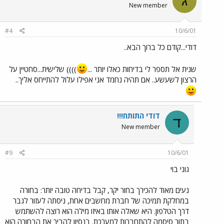
ג
New member
#4
10/6/01
דודי...קודם כל ברוך הבא..
שנית אל תספר לי בדיחות כאלו יותר ...
)))) שלישית...סחטיין על
הרצון לשעשע.. אם תהיה נחמד אני אפילו עלול להתייחס אליך..
דודי התותח!!!
ד
New member
#9
10/6/01
גוני בוי
נעים מאוד להכירך בחור יקר, קבל בדיחה טובה יותר: בחורה
במחלקת תמיכה של חברת מחשבים אחת, ניסתה לעזור לגבר
דרך הטלפון. היא שאלה אותו באיזו מילה הוא רוצה להשתמש
בתור סיסמה להתחברות למערכת. בנסיון להביך את הבחורה הוא