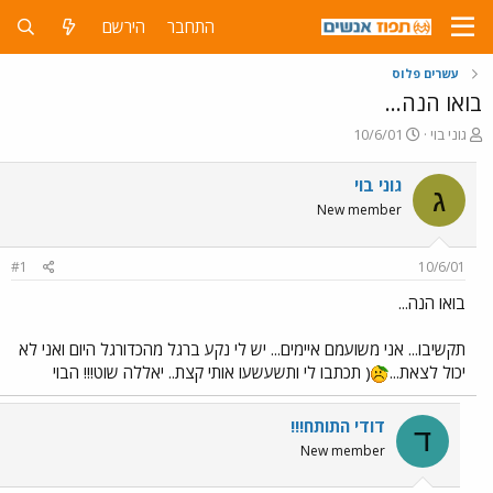
התחבר
הירשם
עשרים פלוס
בואו הנה...
פ
פ
גוני בוי
10/6/01
ו
ו
ת
ר
גוני בוי
ג
ח
ס
New member
ה
ם
נ
ב
ו
ת
#1
10/6/01
ש
א
א
ר
בואו הנה...
י
ך
תקשיבו... אני משועמם איימים... יש לי נקע ברגל מהכדורגל היום ואני לא
יכול לצאת...
( תכתבו לי ותשעשעו אותי קצת.. יאללה שוט!!! הבוי
דודי התותח!!!
ד
New member