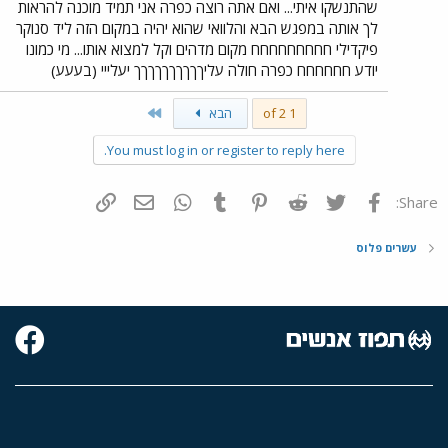
שהתנשקו איתי... ואם אתה רוצה כפרה אני תמיד מוכנה להראות
לך אותה במפגש הבא והלוואי שהוא יהיה במקום הזה ליד סנוקר
פיקדילי חחחחחחחחח מקום מדהים וקל למצוא אותו... מי כמונו
יודע חחחחחח כפרה חולה עליךךךךךךךךךך יעלייי (בעעע)
Last
1 of 2
הבא
You must log in or register to reply here.
פייסבוק
Twitter
Reddit
Pinterest
Tumblr
WhatsApp
דואר אלקטרוני
הוסף קישור
Share:
עשרים פלוס