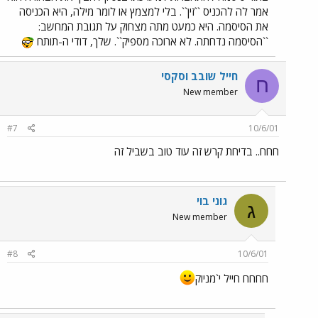
אמר לה להכניס ``זין``. בלי למצמץ או לומר מילה, היא הכניסה
את הסיסמה. היא כמעט מתה מצחוק על תגובת המחשב:
``הסיסמה נדחתה. לא ארוכה מספיק``. שלך, דודי ה-תותח
חייל שובב וסקסי
ח
New member
#7
10/6/01
חחח.. בדיחת קרש זה עוד טוב בשביל זה
גוני בוי
ג
New member
#8
10/6/01
חחחח חייל י`מניוק