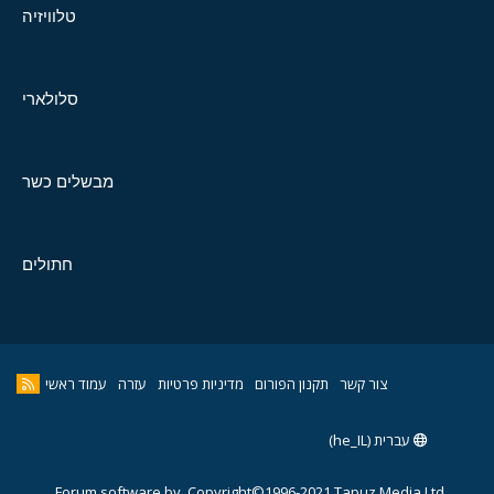
טלוויזיה
סלולארי
מבשלים כשר
חתולים
צור קשר
תקנון הפורום
מדיניות פרטיות
עזרה
עמוד ראשי
עברית (he_IL)
Forum software by
Copyright©1996-2021,Tapuz Media Ltd.