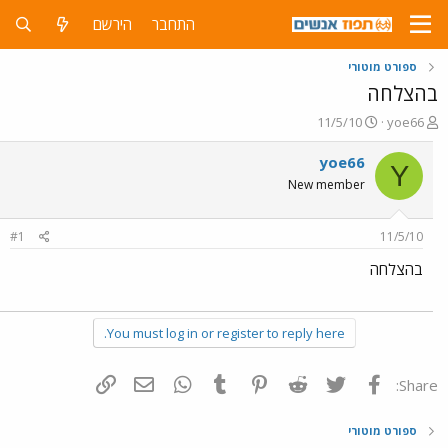
התחבר
הירשם
ספורט מוטורי
בהצלחה
פ
פ
11/5/10
yoe66
ו
ו
ת
ר
yoe66
Y
ח
ס
New member
ה
ם
נ
ב
ו
ת
#1
11/5/10
ש
א
א
ר
בהצלחה
י
ך
You must log in or register to reply here.
פייסבוק
Twitter
Reddit
Pinterest
Tumblr
WhatsApp
דואר אלקטרוני
הוסף קישור
Share:
ספורט מוטורי