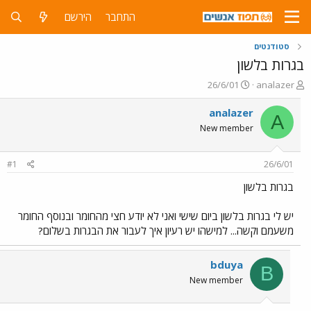
התחבר
הירשם
סטודנטים
בגרות בלשון
פ
פ
26/6/01
analazer
ו
ו
ת
ר
analazer
A
ח
ס
New member
ה
ם
נ
ב
ו
ת
#1
26/6/01
ש
א
א
ר
בגרות בלשון
י
ך
יש לי בגרות בלשון ביום שישי ואני לא יודע חצי מהחומר ובנוסף החומר
משעמם וקשה... למישהו יש רעיון איך לעבור את הבגרות בשלום?
bduya
B
New member