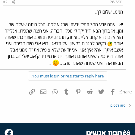
#2
26/6/01
מממ.. שלום לך..
יא... אתה יודע מה? תמיד ידעתי שתגיע לפה, הכל היתה שאלה של
זמן.. אז ברוך הבא ידיד יקר לי מכל.. חבר`ה, אני רוצה שתכירו.. אנלייזר
הוא אדם נורא קרוב אליי .. ואתה, תתנהג יפה ונשלב אותך כמו שאתה
אוהב
בקשר לבגרות בלשון.. אל תדאג.. בוא אלי היום הביתה ואני
אשב איתך.. אה? איך אני.. אני יודעת שלא ציפית את זה ממני אבל
אתה יודע כמה שאני אוהבת אותך.. יו נואו מיי דיר ק`אז.. יאללה.. ברוך
הבא!! אה.. ואני שמחה שאתה פה.. ..
..
You must log in or register to reply here.
פייסבוק
Twitter
Reddit
Pinterest
Tumblr
WhatsApp
דואר אלקטרוני
הוסף קישור
Share:
סטודנטים