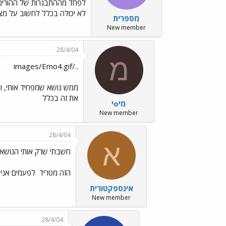
לפחד מההתבגרות של ההורים ש
לא יכולה בכלל לחשוב על מצב 
מספרית
New member
28/4/04
מ
../images/Emo4.gif
ממש נושא שמפחיד אותי, וג
את זה בכלל
מיoי
New member
28/4/04
א
חשבתי שרק אותי הנושא
הזה מטריד
לפעמים אני נ
אינספקטורית
New member
28/4/04