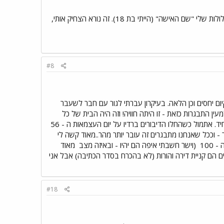
אז מה אם אני בת 28 בעוד חודש... המפגש הראשון שלי עם ההגדרה "אישה" היה כשראיתי על המרשם של הגלולות שלי "שם האישה" (הייתי בת 18). זה נורא הצחיק אותי,
#8
ום יחסים וכן הלאה. בעיקרון עברתי לגור עם חבר לשעבר
 משהו גדול - גרם למעין התבגרות כזאת - זו היתה חוויה! וזה היה הבית של כל
אני לא יכולה להגיד שאני מרגישה - אישה - זה נשמע גדול מידי (ובמידה מסויימת מפחיד. אתמול כשהחלו הדיבורים ברדיו על יום העצמאות ה - 56
וככל שאנחנו מתבגרים זה עובר יותר מהר..מאוד קשה לי
(וישר חשבתי איפה הם יהיו - ובאיזה מצב
מאוד
 הם קניית דירה והורות (לא בהכרח בסדר הכתיבה) אבל אני
#18