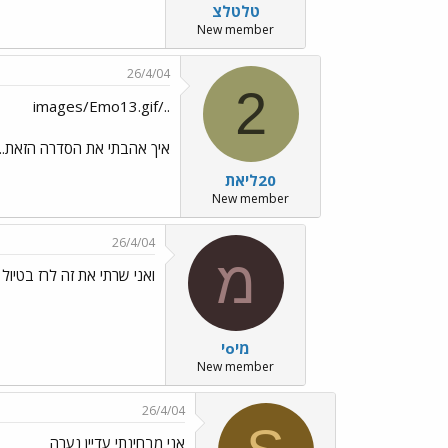
טלטלצ
New member
26/4/04
2
../images/Emo13.gif
איך אהבתי את הסדרה הזאת...
20ליאת
New member
26/4/04
מ
ואני שרתי את זה לרז בטיול שלנו../9.gif
מיoי
New member
26/4/04
אני מבחינתי עדיין נערה