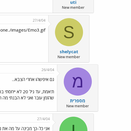
uti
New member
27/4/04
S
 one../images/Emo3.gif
shelycat
New member
26/4/04
מ
גם איפשהו אחרי הצבא...
שהזמן עובר ואני לא הבנתי מה היא בוכה...כולה 20, ואז כשאני חגגתי 20 פתאום הבנתי...מאז כל יום הו
מספרית
New member
27/4/04
I
אני כל-כך מבינה על מה את 