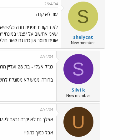
26/4/04
S
עוד לא קרה
לא בנקודת תפנית חדה כלשהיא,
שאני אחשוב על עצמי במונחי "נ
shelycat
אונים וחוסר און כמו גם שאר חו
New member
27/4/04
S
כנ"ל אצלי - בת 28 ועדיין מרגישה
בחורה. ממש לא מסוגלת לחשו
Silvi k
New member
27/4/04
U
אצלך גם לא יקרה נראה לי../images/Emo6.gif
אבל כמוך כמוני!!