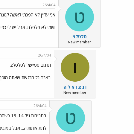
26/4/04
ט
אני עדיין לא הפכתי לאשה קטנה..
ושמי לא פלפלת. אבל יש לי כפי
טלטלצ
New member
26/4/04
ו
תרגום ספיישל לטלטלצ
באיזה גל הרגשת שאתה הופך 
ו נ צ ו א ל ה
New member
26/4/04
ט
בסביבות גיל 13-14 כשההתפתחות החלה
לתת אותותיה... אבל במובים