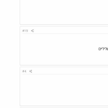
#19
ליליים
#4