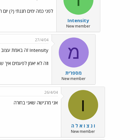
לפני כמה ימים חגגתי (?) יום הולדת 21 והיה לי כ
Intensity
New member
27/4/04
מ
Intensity זה באמת עצוב
וזה לא יאמן לפעמים איך שה
מספרית
New member
26/4/04
ו
אני מרגישה שאני בחורה
ו נ צ ו א ל ה
New member