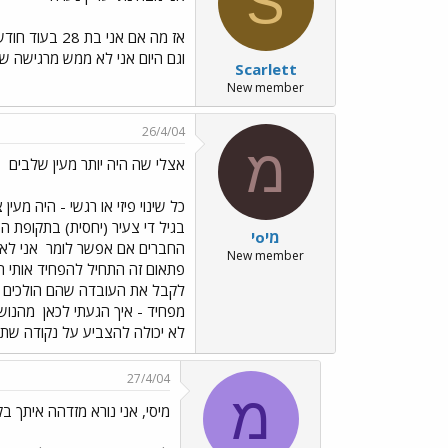
S
וגם היום אני לא ממש מרגישה שזה
Scarlett
New member
26/4/04
מ
אצלי שה היה יותר מעין שלבים
כל שינוי פיזי או רגשי - היה מע
מיoי
החברים אם אפשר לומר
New member
פתאום זה התחיל להפחיד אותי ה
לקבל את העובדה שהם הולכים 
מפחיד - איך הגעתי לכאן
מהנוש
לא יכולה להצביע על נקודה שתג
27/4/04
מ
מיסי, אני נורא מזדהה איתך ב