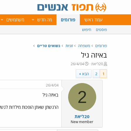
עמוד ראשי
פורומים
מה חדש
משתמשים
פוסטים
חיפוש
פורומים
משפחה
זוגיות
נשואים טריים
באיזה גיל
פ
פ
20ליאת
26/4/04
ו
ו
1
2
הבא
ת
ר
ח
ס
ה
ם
26/4/04
נ
ב
2
באיזה גיל
ו
ת
ש
א
א
ר
הרגשתן שאתן הופכות מילדות לנשים ק
י
20ליאת
ך
New member