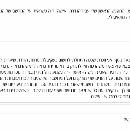
 מתאים לי...
ין צעד נוסף. אני זוכרת שככה התחלתי לחשוב כשקיבלתי מחזור, הורדת שיערות
קי
בגיל די צעיר (יחסית) בתקופת הצבא 18.5-19 משהו כזה ואז לתחזק בית ולגור יחד נראה לי
מחשבות על ההורים שלי מזדקנים ועל המחשבה שהשנים הולכות ועוברות מהר - 
ומתבגרים
ומשתנים - חשבתי שאנחנו כבר חוגגים 56 - ובמהרה יגיע היום של ה - 100
א לך
) בקיצור עם כל שינוי אני מרגישה שאני עוברת שלב - כשהשלבים הבאים
רום לי להרגיש - אישה
קשר