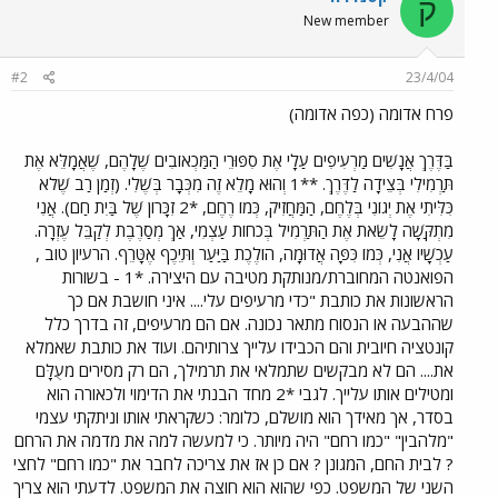
ק
New member
#2
23/4/04
פרח אדומה (כפה אדומה)
בַּדֶּרֶךְ אֲנָשִׁים מַרְעִיפִים עַלָי אֶת סִפּוּרֵי הַמַּכְאוֹבִים שֶׁלָהֶם, שֶׁאֲמָלֵּא אֶת
תַּרְמִילִי בְּצֵידָה לַדֶּרֶךְ. **1 וְהוּא מָלֵא זֶה מִכְּבָר בְּשֶׁלִי. (זְמַן רַב שֶׁלֹא
כִּלִּיתִי אֶת יְגוֹנִי בְּלֶחֶם, הַמַּחֲזִיק, כְּמוֹ רֶחֶם, *2 זִכָּרוֹן שֶׁל בַּיִת חַם). אֲנִי
מִתְקַּשָׁה לָשֵׂאת אֶת הַתַּרְמִיל בְּכֹחוֹת עַצְמִי, אַךְ מְסַרֶבֶת לְקַבֵּל עֶזְרָה.
עַכְשָׁיו אֲנִי, כְּמוֹ כִּפָּה אֲדוּמָה, הוֹלֶכֶת בַּיַּעַר וְתֵּיכֶף אֶטָּרֵף. הרעיון טוב ,
הפואנטה המחוברת/מנותקת מטיבה עם היצירה. *1 - בשורות
הראשונות את כותבת "כדי מרעיפים עלי.... איני חושבת אם כך
שההבעה או הנסוח מתאר נכונה. אם הם מרעיפים, זה בדרך כלל
קונטציה חיובית והם הכבידו עלייך צרותיהם. ועוד את כותבת שאמלא
את.... הם לא מבקשים שתמלאי את תרמילך, הם רק מסירים מעֻלָּם
ומטילים אותו עלייך. לגבי *2 מחד הבנתי את הדימוי ולכאורה הוא
בסדר, אך מאידך הוא מושלם, כלומר: כשקראתי אותו וניתקתי עצמי
"מלהבין" "כמו רחם" היה מיותר. כי למעשה למה את מדמה את הרחם
? לבית החם, המגונן ? אם כן אז את צריכה לחבר את "כמו רחם" לחצי
השני של המשפט. כפי שהוא הוא חוצה את המשפט. לדעתי הוא צריך