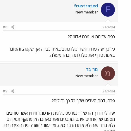
frustrated
F
New member
#8
24/4/04
כפה אדומה או פרח אדומה?
כל כך יפה פרח. השיר כולו כתוב באויר כבדה אך שקטה, והסיום
באמת טורף את כולו לתהו ובהו. מעולה.
מר בד
מ
New member
#9
24/4/04
פרח, למה העלים שלך כל כך גדולים?
יפה לי הדרך הזו שלך. כמו פסיכולוגית (או כומר ווידוי) אשר סוחבים
מסעם של אחרים איתם ומקבלים זאת באהבה או מתוקף תפקידם
(לא ברור שזה לא אותו הדבר כאן). ומי יעזור לעוזר? יפה היצירה הזו!