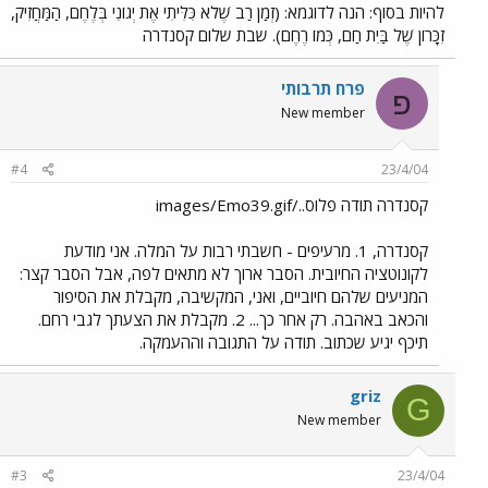
להיות בסוף: הנה לדוגמא: (זְמַן רַב שֶׁלֹא כִּלִּיתִי אֶת יְגוֹנִי בְּלֶחֶם, הַמַּחֲזִיק,
זִכָּרוֹן שֶׁל בַּיִת חַם, כְּמוֹ רֶחֶם). שבת שלום קסנדרה
פרח תרבותי
פ
New member
#4
23/4/04
קסנדרה תודה פלוס../images/Emo39.gif
קסנדרה, 1. מרעיפים - חשבתי רבות על המלה. אני מודעת
לקונוטציה החיובית. הסבר ארוך לא מתאים לפה, אבל הסבר קצר:
המניעים שלהם חיוביים, ואני, המקשיבה, מקבלת את הסיפור
והכאב באהבה. רק אחר כך... 2. מקבלת את הצעתך לגבי רחם.
תיכף יגיע שכתוב. תודה על התגובה וההעמקה.
griz
G
New member
#3
23/4/04