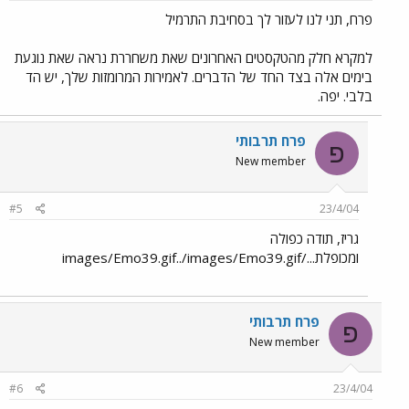
פרח, תני לנו לעזור לך בסחיבת התרמיל
למקרא חלק מהטקסטים האחרונים שאת משחררת נראה שאת נוגעת
בימים אלה בצד החד של הדברים. לאמירות המרומזות שלך, יש הד
בלבי. יפה.
פרח תרבותי
פ
New member
#5
23/4/04
גריז, תודה כפולה
ומכופלת.../images/Emo39.gif../images/Emo39.gif
פרח תרבותי
פ
New member
#6
23/4/04