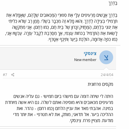
בַּדֶּרֶךְ
בַּדֶּרֶךְ אֲנָשִׁים מַרְעִיפִים עַלָי אֶת סִפּוּרֵי הַמַּכְאוֹבִים שֶׁלָהֶם, שֶׁאֲמָלֵּא אֶת
תַּרְמִילִי בְּצֵידָה לַדֶּרֶךְ. וְהוּא מָלֵא זֶה מִכְּבָר בְּשֶׁלִי. (זְמַן רַב שֶׁלֹא כִּלִּיתִי
אֶת יְגוֹנִי בְּלֶחֶם, הַמַּחֲזִיק זִכָּרוֹן שֶׁל בַּיִת חַם, כְּמוֹ רֶחֶם). אֲנִי מִתְקַּשָׁה
לָשֵׂאת אֶת הַתַּרְמִיל בְּכֹחוֹת עַצְמִי, אַךְ מְסַרֶבֶת לְקַבֵּל עֶזְרָה. עַכְשָׁיו אֲנִי,
כְּמוֹ כִּפָּה אֲדוּמָה, הוֹלֶכֶת בַּיַּעַר וְתֵּיכֶף אֶטָּרֵף.
צינסקי
צ
New member
#7
24/4/04
מקסים פרחונית
היתה לי שיחה דומה עם מישהי ביום חמישי - גם עליה אנשים
מרעיפים מכאובים והיא מוסיפה ואתם לשלה. גם היא אשה מיוחדת
במינה. אהבתי מאד את עניין הלחם (כמו רחם) - נהדר. ואת
ההליכה ביער. אל תדאגי, מותק, את לא תטרפי - את יותר מדי
מודעת. מצויין פרח. צינסקי.