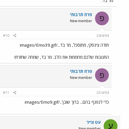
מר בד.
פרח תרבותי
פ
New member
#10
24/4/04
תודה צינסקי, מתוסכל, מר בד.../images/Emo39.gif
התגובות שלכם מחממות את הלב. מר בד, שמחה שחזרת!
פרח תרבותי
פ
New member
#11
25/4/04
כדי לנפנף בהם... ברוך שובך../images/Emo9.gif
עט ונייר
ע
New member