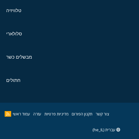
טלוויזיה
סלולארי
מבשלים כשר
חתולים
צור קשר
תקנון הפורום
מדיניות פרטיות
עזרה
עמוד ראשי
עברית (he_IL)