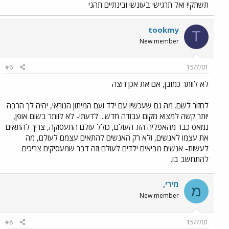
תשתקי! ואל תרגישי בעונש! ובינתיים תהני
tookmy
T
New member
#6
15/7/01
לא לוותר כמובן, אם את אכן רוצה
לחזור לשם. מה גם שעכשיו עם ילד ועם המיתון הנוראי, יהיה לך הרבה
יותר קשה למצוא מקום עבודה חדש... לדעתי- לא לוותר בשום אופן,
נמאס כבר מהאפליה הזו. העולם, כולל עולם התעסוקה, צריך להתאים
את עצמו לאנשים, ולא רק האנשים להתאים עצמם לעולם, מה
לעשות- אנשים מביאים ילדים לעולם וזה דבר שמעסיקים צריכים
להתחשב בו.
מירי,
מ
New member
#8
15/7/01