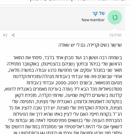
טל קר
ט
New member
#2
15/7/01
שרשור נשים וקריירה. גם לי יש שאלה
בשמחה רבה וששון רב ועוד מבחן אחד בלבד, סימתי את התואר
הראשון שלי בניהול ובחינוך (שניהם בהצטיינות). באוקטובר מתחילה
תואר שני במנהל עסקים. אני מחפשת כרגע עבודה במשרה מלאה,
אחרי שבשנים 98-99 עבדתי בעבודות מנהלה/מזכירות/קלדנות
מטעם מנפאואר, ובשנים 2000-2001 עבדתי בעבודות
סטודנטיאליות מכל הבא ליד (עזרה בעריכת מאמרים באנגלית לרופא,
קלדנות בשיעורים ללקוית שמיעה, שירותי הקלדה, מזכירת דקאן
בפקולטה לאומנויות וכדומה). האנגלית שלי מצוינת, התפיסה שלי
מצוינת, והיכולת האקדמית שלי מוצינת. יש דרך טובה להציג את כל
הנ``ל בקורות חיים? האם עלי לציין באיזו שהיא דרך את הפעילות
החברתית הענפה שלי בנושאים פמיניסטים? לאיזה סוג עבודות עלי
לשאוף אם עלי להיות ריאליסטית? אני מסתכלת במודעות דרושים של
עיתוני סוף שבוע ומוצאת את עצמי או UNDERQUALIFIED או