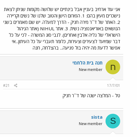
אני עוד ארחיב בעניין אבל בינתיים יש שלושה מקומות שניתן לצאת
נישכרים מעיון בהם: 1. הפורום הישן והטוב שלנו של נשים וקריירה
2. האתר של ד``ר מירה חניק - הדרך למעלה. יש שם מאמרים בשני
הנושאים באוריאנטציה נשית. 3. אתר NIHUL (אתר הניהול
הישראלי של גליה אלבין ואחרים). לגבי סוג המשרה - לכי על כל
דבר שמיועד לצעירים וצעירות, כלומר תעברי על כל העיתון...אי
אפשר לדעת מה יהיה בול פגיעה... בהצלחה, חנה
חנה בית הלחמי
ח
New member
#21
17/7/01
טל - המלצה ישנה של ד``ר חניק
sista
S
New member