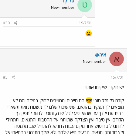
טל קר
ט
New member
#30
19/7/01
איה@
א
New member
#5
15/7/01
יש חוק! - שיקיימו אותו!!
קודם כל מזל טוב!
הם חייבים ומחוייבים לחוק. במידה והם לא
מוצאים לך תפקיד בהתאם, שימשיכו לשלם לך משכורת ואת תשארי
בבית עם ילדך עד שהוא יגיע לגיל שנה, ותוכלי לחזור לתפקידך
הקודם. אין סיבה ואין הצדקה שתוותרי על ההטבות והתנאים, ותתחילי
להתגלל בחיפוש אחר מקום עבודה חדש. להתחיל שוב מלמטה
ולצבור ותק ותנאים. הבעיה היא שלהם ולא שלך התנהגי בהתאם! אל