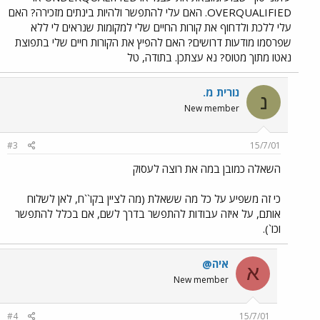
OVERQUALIFIED. האם עלי להתפשר ולהיות בינתים מזכירה? האם
עלי ללכת ולדחוף את קורות החיים שלי למקומות שנראים לי ללא
שפרסמו מודעות דרושים? האם להפיץ את הקורות חיים שלי בתפוצת
נאטו מתוך מטוס? נא עצתכן. בתודה, טל
נורית מ.
נ
New member
#3
15/7/01
השאלה כמובן במה את רוצה לעסוק
כי זה משפיע על כל מה ששאלת (מה לציין בקו``ח, לאן לשלוח
אותם, על איזה עבודות להתפשר בדרך לשם, אם בכלל להתפשר
וכו`).
איה@
א
New member
#4
15/7/01