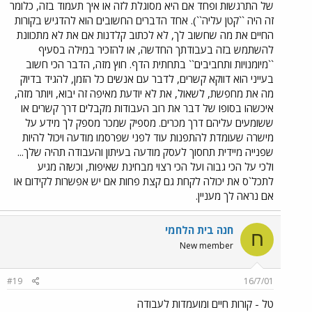
של התרגשות ופחד אם היא מסוגלת לזה או איך תעמוד בזה, כלומר
זה היה ``קטן עליה``). אחד הדברים החשובים הוא להדגיש בקורות
החיים את מה שחשוב לך, לא לכתוב קלדנות אם את לא מתכוונת
להשתמש בזה בעבודתך החדשה, או להזכיר במילה בסעיף
``מיומנויות ותחביבים`` בתחתית הדף. חוץ מזה, הדבר הכי חשוב
בעייני הוא דווקא קשרים, לדבר עם אנשים כל הזמן, להגיד בדיוק
מה את מחפשת, לשאול, את לא יודעת מאיפה זה יבוא, ויותר מזה,
איכשהו בסופו של דבר את רוב העבודות מקבלים דרך קשרים או
ששומעים עליהם דרך מכרים. מספיק שמכר מספק לך מידע על
מישרה שעומדת להתפנות עוד לפני שפרסמו מודעה ויכול להיות
שפנייה מיידית תחסוך לעסק מודעה בעיתון והעבודה תהיה שלך...
ולכי על הכי גבוה ועל הכי רצוי מבחינת שאיפות, וכשזה מגיע
לתכל`ס את יכולה לקחת גם קצת פחות אם יש אפשרות לקידום או
אם נראה לך מעניין.
חנה בית הלחמי
ח
New member
#19
16/7/01
טל - קורות חיים ומועמדות לעבודה