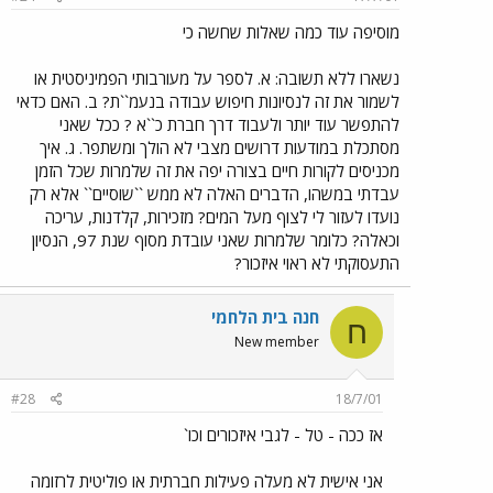
מוסיפה עוד כמה שאלות שחשה כי
נשארו ללא תשובה: א. לספר על מעורבותי הפמיניסטית או
לשמור את זה לנסיונות חיפוש עבודה בנעמ``ת? ב. האם כדאי
להתפשר עוד יותר ולעבוד דרך חברת כ``א ? ככל שאני
מסתכלת במודעות דרושים מצבי לא הולך ומשתפר. ג. איך
מכניסים לקורות חיים בצורה יפה את זה שלמרות שכל הזמן
עבדתי במשהו, הדברים האלה לא ממש ``שוסיים`` אלא רק
נועדו לעזור לי לצוף מעל המים? מזכירות, קלדנות, עריכה
וכאלה? כלומר שלמרות שאני עובדת מסוף שנת 97, הנסיון
התעסוקתי לא ראוי איזכור?
חנה בית הלחמי
ח
New member
#28
18/7/01
אז ככה - טל - לגבי איזכורים וכו`
אני אישית לא מעלה פעילות חברתית או פוליטית לרזומה