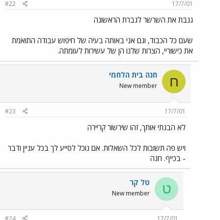
#22
17/7/01
גנבת את השרשר לגברת הראשונה
שעם כל הכבוד, וגם אני באותה בעיה של חיפוש עבודה התואמת
את כישוריי, הצרות שלנו הן של עשירות לעומתה.
חנה בית הלחמי
ח
New member
#23
17/7/01
לא הבנתי אותך, זהו שירשור קריירה
ויש פה תשובות לכל השאלות. אם נוכל לסייע לך בכל עניין ודבר
- בכייף. חנה
טל קר
ט
New member
#24
17/7/01