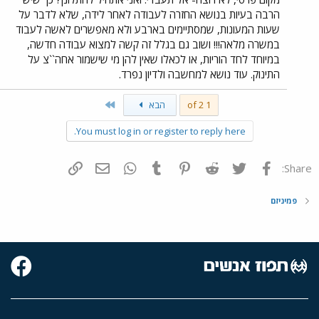
הרבה בעיות בנושא החזרה לעבודה לאחר לידה, שלא לדבר על
שעות המעונות, שמסתיימים בארבע ולא מאפשרים לאשה לעבוד
במשרה מלאה!!! ושוב גם בגלל זה קשה למצוא עבודה חדשה,
במיוחד לחד הוריות, או לכאלו שאין להן מי שישמור אחה``צ על
התינוק. עוד נושא למחשבה ולדיון נפרד.
Last
1 of 2
הבא
You must log in or register to reply here.
פייסבוק
Twitter
Reddit
Pinterest
Tumblr
WhatsApp
דואר אלקטרוני
הוסף קישור
Share:
פמיניזם