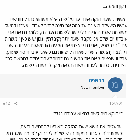
תיקון והצעה...
ראשית , שעת הנקה אינה עד גיל שנה אלא משהוא כמו 7 חודשים..
עכשיו השאלה היא גם עד כמה את רוצה לחזור לעבוד.. אצלנו למשל
משולמת שעת ההנקה בלי קשר לשעות העבודה, כלומר גם אם אני
עובדת יום שלם אני מקבל שעה יותר (קיבלתי), נכון שיש כאן ``משרות
אם `` די בשפע, ואני גם קיצצתי את השעה הזו משעות העבודה שלי
די לנצח (המשרה שלי נשארה 7 שעות גם כשאני עובדת 10 שעות),
אבל זו אופציה שאם את ממש רוצה לחזור לעבוד יכולה להתאים לכל
הצדדים , כלומר לעבוד משרה מלאה ולקבל משרה +שעה.
מכשפה
מ
New member
#12
16/7/01
לי דווקא היה קשה למצוא עבודה בגלל
שהעליתי את נושא שעת ההנקה. לא רצו להתחשב בזאת,
וכשהתחלתי לעבוד במקום חדש שילמו לי בדיוק לפי מה שעבדתי.
מקום פרטי, לא רוצה- אל תעבדי. ואני אתחיל להתלונן? כך שיש