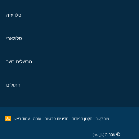
טלוויזיה
סלולארי
מבשלים כשר
חתולים
צור קשר
תקנון הפורום
מדיניות פרטיות
עזרה
עמוד ראשי
עברית (he_IL)