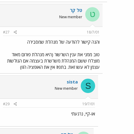
טל קר
ט
New member
#27
18/7/01
והנה קישור להודעה של מנהלת שמסבירה
טוב ממני את ענין השרשור (היא מנהלת פורום מאוד
מוצלח ששם המנהלת משרשרת בעצמה אם הגולשות
עצמן לא עשו זאת. בתפוז אין את האופציה הזו)
sista
S
New member
#29
19/7/01
או-קיי, נרגעתי