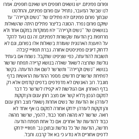
ופורום פמיניזם. יש נושאים חופפים ויש שאינם חופפים. אמרו
לנו שבשל המעבר, נתחיל עם פורום פמיניזם, והחלטנו
שבתוך פורום פמיניזם יהיו פתילים של ``נשים וקריירה`` עד
שיוקם פורום נפרד. הכוונה בליצור פתילים היתה שהשאלות
בנושאים של ``נשים וקריירה`` יהיו ממוקדות במקום אחד ולא
מרחפות בין הודעות שקשורות לפמיניזם. זה גם נועד להקל
על היועצת הארגונית שעוזרת בשאלות אלו בפורום, וגם לא
לדחוק דיונים פמיניסטים אחורה. גברת תפוזייי קיבלה
תשובות להודעתה, כפי שציפינו שתקבל. נשמח אם בעתיד
גולשת שתרצה לשאול שאלה בנושא קריירה תפתח שרשור
בנושא ``נשים וקריירה`` ותשרשר לשם את הודעתה. בקשר
לפתיחת שרשורים חדשים: מספר ההודעות הראשיות בדף
מוגבל. רוב האנשים לא מדפדפים בדפים קודמים אלא רק
בדף האחרון. אם הגולשות לא יקפידו לשרשר כל דבר
למקום הנכון (ללא קשר אם מצב רוחן עגום והן זקוקות
לעזרה) אז הודעות של נשים אחרות (שאולי מצב רוחן עגום
והן זקוקות לעזרה) ידחקו אחורה למקום בו אף אחד לא
רואה. שרשור לא מהווה חוסר כבוד, להפך, שרשור מהווה
כבוד להודעות של אחרים. אם כל אחת תפתח הודעה
חדשה, הודעות של כל גולשת ובתוכן גב` תפוזייי ידחקו
לדפים אחוריים ולא נודע כי בא אל קרבנו. וחבל.