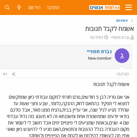
התחבר
הירשם
פמיניזם
אשמח לקבל תגובות
פ
פ
גברת תפוזייי
15/7/01
ו
ו
ת
ר
גברת תפוזייי
ג
ח
ס
New member
ה
ם
נ
ב
ו
ת
#1
15/7/01
ש
א
א
ר
אשמח לקבל תגובות
י
ך
אני אם טריה לבן 5 חודשים,טרם חזרתי למקום עבודתי כיוון שמתקשים
למצוא לי תפקיד בהתאם לחוק ההנקה,כלומר, שבע וחצי שעות עד
שהילד מגיע לגיל שנה, אני עדיין בבית,נהנית ממנו מאד, אבל כולכם
בודאי יודעים שממשכורת אחת ומשכנתא-זה לא תענוג כזה גדול.עבדתי
שם 4 שנים,ובאמת שמציעים לי פיצויים יפים אבל חשוב לי לשמור את
מקום העבודה בגלל ההטבות והתנאים,האם מגיע לי להיענש כיוון שאני
אם? מה לעשות? להילחם או לקחת את הפיצויים ולשתוק?