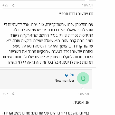
#25
18/7/01
זהו שרשור גברת תפוזייי
אם החלטתן שזהו שרשור קריירה, טוב ויפה. אבל לדעתי זה די
פוגע לגבי השאלה של גברת תפוזיי שראוי היה לתת לה
התייחסות נפרדת ולו רק בגלל הרושם שהיא זקוקה לעזרה
ומצב רוחה קצת עגום. היא שאלה שאלה וביקשה עזרה, לא
שרשור קריירה. בהמשך היא עוד הוסיפה חטא על פשע
ופתחה שרשור נפרד בטענה שהפקיעו ממנה את השרשור
הקודם, וזכתה למקלחת צוננין. אני יודעת שלכולן כוונות מצוינות
ותרומות נאות לדיונינו, אבל בכל זאת זה נראה לי לא משהו.
טל קר
ט
New member
#26
18/7/01
אני אסביר.
במקום מושבנו הקודם היינו שני פורומים: פורום נשים וקריירה