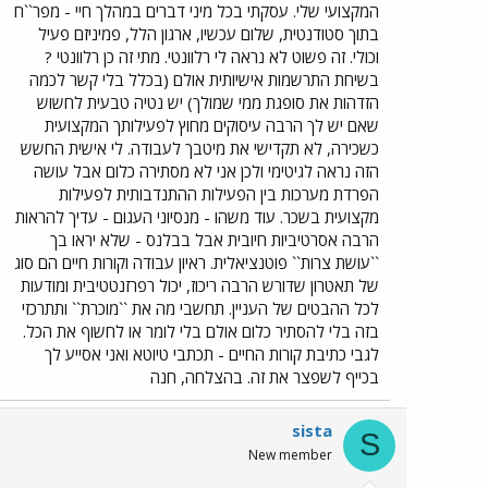
המקצועי שלי. עסקתי בכל מיני דברים במהלך חיי - מפר``ח
בתוך סטודנטית, שלום עכשיו, ארגון הלל, פמיניזם פעיל
וכולי. זה פשוט לא נראה לי רלוונטי. מתי זה כן רלוונטי ?
בשיחת התרשמות אישיותית אולם (בכלל בלי קשר לכמה
הזדהות את סופגת ממי שמולך) יש נטיה טבעית לחשוש
שאם יש לך הרבה עיסוקים מחוץ לפעילותך המקצועית
כשכירה, לא תקדישי את מיטבך לעבודה. לי אישית החשש
הזה נראה לגיטימי ולכן אני לא מסתירה כלום אבל עושה
הפרדת מערכות בין הפעילות ההתנדבותית לפעילות
מקצועית בשכר. עוד משהו - מנסיוני העגום - עדיך להראות
הרבה אסרטיביות חיובית אבל בבלנס - שלא יראו בך
``עושת צרות`` פוטנציאלית. ראיון עבודה וקורות חיים הם סוג
של תאטרון שדורש הרבה ריכוז, יכול רפרזנטטיבית ומודעות
לכל ההבטים של העניין. תחשבי מה את ``מוכרת`` ותתרכזי
בזה בלי להסתיר כלום אולם בלי לומר או לחשוף את הכל.
לגבי כתיבת קורות החיים - תכתבי טיוטא ואני אסייע לך
בכייף לשפצר את זה. בהצלחה, חנה
sista
S
New member