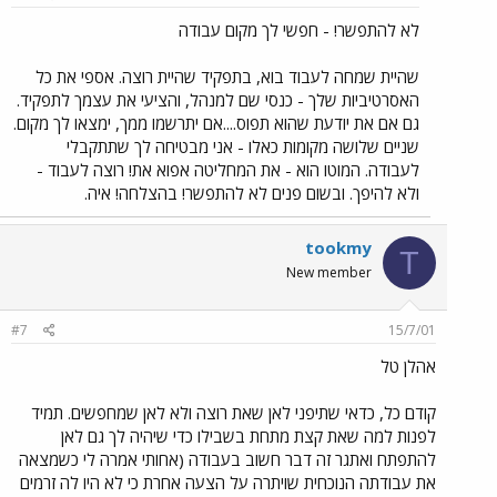
לא להתפשר! - חפשי לך מקום עבודה
שהיית שמחה לעבוד בוא, בתפקיד שהיית רוצה. אספי את כל
האסרטיביות שלך - כנסי שם למנהל, והציעי את עצמך לתפקיד.
גם אם את יודעת שהוא תפוס....אם יתרשמו ממך, ימצאו לך מקום.
שניים שלושה מקומות כאלו - אני מבטיחה לך שתתקבלי
לעבודה. המוטו הוא - את המחליטה אפוא את! רוצה לעבוד -
ולא להיפך. ובשום פנים לא להתפשר! בהצלחה! איה.
tookmy
T
New member
#7
15/7/01
אהלן טל
קודם כל, כדאי שתיפני לאן שאת רוצה ולא לאן שמחפשים. תמיד
לפנות למה שאת קצת מתחת בשבילו כדי שיהיה לך גם לאן
להתפתח ואתגר זה דבר חשוב בעבודה (אחותי אמרה לי כשמצאה
את עבודתה הנוכחית שויתרה על הצעה אחרת כי לא היו לה זרמים