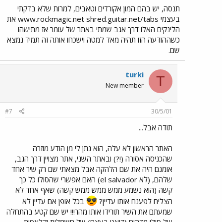
תנסה, יש בהם המון אקורדים וטאבים, למרות שלא בדקתי
בעצמי www.rockmagic.net shred.guitar.net/tabs את
הלינקים האלו דרך אגב שמתי באתר של עומר אז מתישהו
כשההודעה הזו תהיה מאד למטה וישכחו אותה זה תמיד נמצא
שם.
turki
T
New member
#7
30/5/01
תודה אבל...
האתר הראשון לא עלה, הוא נתן לי מן הודע מוזרה
שהכניסה אסורה (!?) ובאתר השני, אתר מצויין דרך הגב,
אומנם היה את שם הלהקה אבל מצאתי שם רק שיר אחד
שלהם, (לא el salvador) האם אפשרי שהסולו כל כך
קשה (הוא נשמע ממש ממש ממש קשה) שאף אחד לא
הצליח לפענח אותו עדיין?
בכל אופן אם עדיין לא
שמעתם את השיר תורידו אותו מהר!!! יש שם קטע בהתחלה
של סולו מדהים (דואט בעצם) של חשמלית וקלאסית