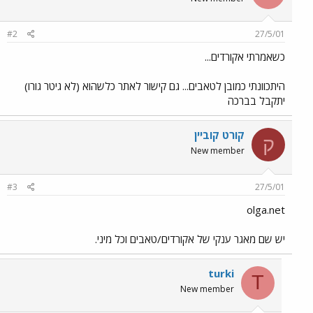
#2
27/5/01
כשאמרתי אקורדים...
היתכוונתי כמובן לטאבים... גם קישור לאתר כלשהוא (לא גיטר גורו)
יתקבל בברכה
קורט קוביין
ק
New member
#3
27/5/01
olga.net
יש שם מאגר ענקי של אקורדים/טאבים וכל מיני.
turki
T
New member