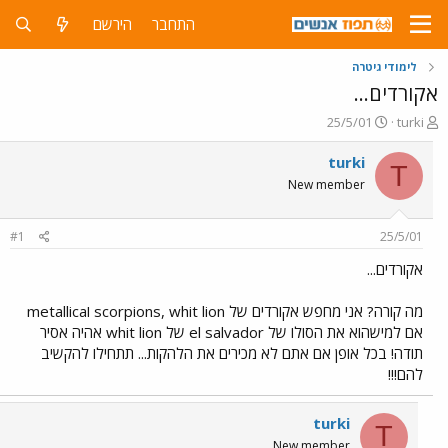
התחבר
הירשם
לימודי גיטרה
אקורדים...
פ
פ
25/5/01
turki
ו
ו
ת
ר
turki
T
ח
ס
New member
ה
ם
נ
ב
ו
ת
#1
25/5/01
ש
א
א
ר
אקורדים...
י
ך
מה קורה? אני מחפש אקורדים של scorpions, whit lion וmetallica
אם למישהוא את הסולו של el salvador של whit lion אהיה אסיר
תודה! בכל אופן אם אתם לא מכירים את הלהקות... תתחילו להקשיב
להם!!!
turki
T
New member