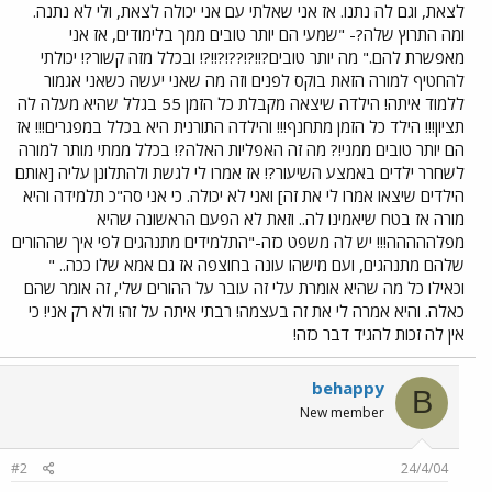
לצאת, וגם לה נתנו. אז אני שאלתי עם אני יכולה לצאת, ולי לא נתנה.
ומה התרוץ שלה?- "שמעי הם יותר טובים ממך בלימודים, אז אני
מאפשרת להם." מה יותר טובים?!!?!??!?!!?! ובכלל מזה קשור?! יכולתי
להחטיף למורה הזאת בוקס לפנים וזה מה שאני יעשה כשאני אגמור
ללמוד איתה! הילדה שיצאה מקבלת כל הזמן 55 בגלל שהיא מעלה לה
תציון!!! הילד כל הזמן מתחנף!!! והילדה התורנית היא בכלל במפגרים!!! אז
הם יותר טובים ממני!? מה זה האפליות האלה?! בכלל ממתי מותר למורה
לשחרר ילדים באמצע השיעור?! אז אמרו לי לגשת ולהתלונן עליה [אותם
הילדים שיצאו אמרו לי את זה] ואני לא יכולה. כי אני סה"כ תלמידה והיא
מורה אז בטח שיאמינו לה.. וזאת לא הפעם הראשונה שהיא
מפלההההה!!! יש לה משפט כזה-"התלמידים מתנהגים לפי איך שההורים
שלהם מתנהגים, ועם מישהו עונה בחוצפה אז גם אמא שלו ככה.. "
וכאילו כל מה שהיא אומרת עלי זה עובר על ההורים שלי, זה אומר שהם
כאלה. והיא אמרה לי את זה בעצמה! רבתי איתה על זה! ולא רק אני! כי
אין לה זכות להגיד דבר כזה!
behappy
B
New member
#2
24/4/04