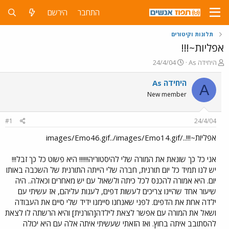
התחבר
הירשם
תלונות וקיטורים
אפליות~!!!
פ
פ
As היחידה
24/4/04
ו
ו
ת
ר
As היחידה
A
ח
ס
New member
ה
ם
נ
ב
ו
ת
#1
24/4/04
ש
א
א
ר
אפליות~!!!../images/Emo46.gif../images/Emo14.gif
י
ך
אני כל כך שונאת את המורה שלי להיסטוריה!!!!!! היא פשוט כל כך זבל!!!
יש לנו תמיד כל יום תורנית, חברה שלי הייתה התורנית של השכבה באותו
יום. היא אמורה להכנס לכל כיתה ולשאול עם יש מאחרים וכאלה.. היה
שיעור אחד שהיינו צריכים לעשות דפים, לענות עליהם, אז עשיתי עם
ילדה אחת את הדפים. לפני שאנחנו סיימנו ידיד שלי סיים את העבודה
ושאל את המורה עם אפשר לצאת לילדה[הורנית] והיא הרשתה לו לצאת
להסתובב איתה בחוץ. ואז הזאתי שעשיתי איתה אלה עם היא יכולה