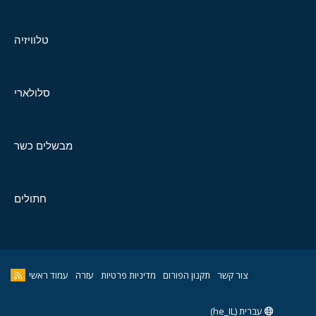
טלוויזיה
סלולארי
מבשלים כשר
חתולים
צור קשר
תקנון הפורום
מדיניות פרטיות
עזרה
עמוד ראשי
עברית (he_IL)