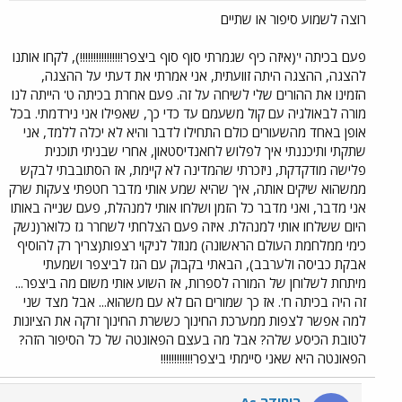
רוצה לשמוע סיפור או שתיים
פעם בכיתה י'(איזה כיף שגמרתי סוף סוף ביצפר!!!!!!!!!!!!!!!!), לקחו אותנו
להצגה, ההצגה היתה זוועתית, אני אמרתי את דעתי על ההצגה,
הזמינו את ההורים שלי לשיחה על זה. פעם אחרת בכיתה ט' הייתה לנו
מורה לבאולגיה עם קול משעמם עד כדי כך, שאפילו אני נירדמתי. בכל
אופן באחד מהשעורים כולם התחילו לדבר והיא לא יכלה ללמד, אני
שתקתי ותיכננתי איך לפלוש לחאנדיסטאון, אחרי שבניתי תוכנית
פלישה מודקדקת, ניזכרתי שהמדינה לא קיימת, אז הסתובבתי לבקש
ממשהוא שיקים אותה, איך שהיא שמע אותי מדבר חטפתי צעקות שרק
אני מדבר, ואני מדבר כל הזמן ושלחו אותי למנהלת, פעם שנייה באותו
היום ששלחו אותי למנהלת. איזה פעם הצלחתי לשחרר גז כלואר(נשק
כימי ממלחמת העולם הראשונה) מנוזל לניקוי רצפות(צריך רק להוסיף
אבקת כביסה ולערבב), הבאתי בקבוק עם הגז לביצפר ושמעתי
מיתחת לשלוחן של המורה לספרות, אז השוע אותי משום מה ביצפר...
זה היה בכיתה ח'. אז כך שמורים הם לא עם משהוא... אבל מצד שני
למה אפשר לצפות ממערכת החינוך כששרת החינוך זרקה את הציונות
לטובת הכיסע שלה? אבל מה בעצם הפאונטה של כל הסיפור הזה?
הפאונטה היא שאני סיימתי ביצפר!!!!!!!!!!!!