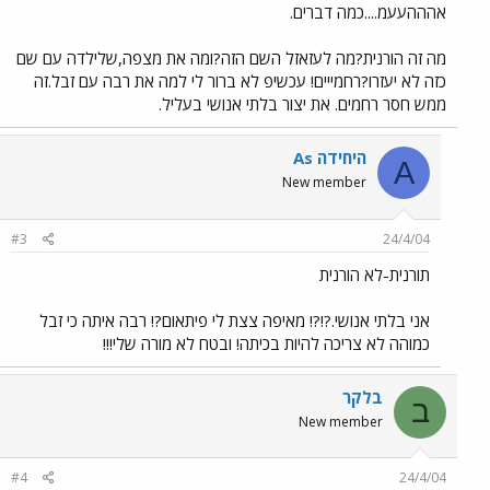
אהההעעמ....כמה דברים.
מה זה הורנית?מה לעזאזל השם הזה?ומה את מצפה,שלילדה עם שם
כזה לא יעזרו?רחמייים! עכשיפ לא ברור לי למה את רבה עם זבל.זה
ממש חסר רחמים. את יצור בלתי אנושי בעליל.
As היחידה
A
New member
#3
24/4/04
תורנית-לא הורנית
אני בלתי אנושי.?!?! מאיפה צצת לי פיתאום?! רבה איתה כי זבל
כמוהה לא צריכה להיות בכיתה! ובטח לא מורה שלי!!!
בלקר
ב
New member
#4
24/4/04