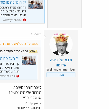
ייל העדיפה מועמדי
למועמד אסייתי בעל הי
העליון. משרד המשפטים
www.ynet.co.il
15/5/26
נכתב ע"י נוסטלגיה טרום קורונה
גם בארה"ב העדפת כושי
ייל העדיפה מ
סבא של כיפה
אדומה
למועמד אסייתי ב
Well-known member
העליון. משרד המ
מנהל
w.ynet.co.il
לויפה לומר "כושים"..
מוחמד עלי היה "כושי"?
או אולסי פרי?
צ'אק קופר?
סוויטווקר קליפטון?