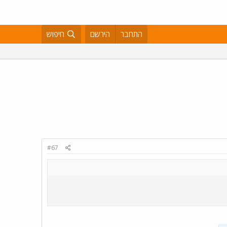
התחבר
הירשם
חיפוש
#67