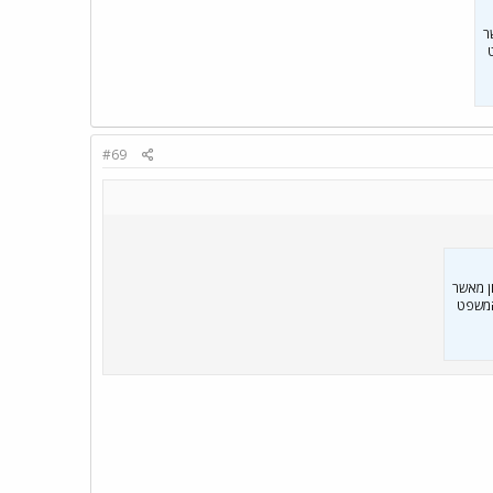
יון מאשר
#69
גבוה פי 29 לקבל זימון לראיון מאשר
המשפט