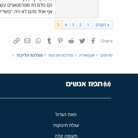
הם כולם היו סופרסטארים עשיר
אף אחד מהם לא היה "כושי"?
הקודם
1
2
3
4
5
פייסבוק
Twitter
Reddit
Pinterest
Tumblr
WhatsApp
דואר אלקטרונ
הוסף קי
Share:
פורומים
אקטואליה
מפלגות ותנועות
מפלגת הליכוד
האח הגדול
עגלת תינוקות
תעופה קלה