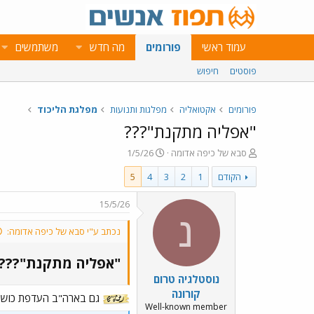
עמוד ראשי
פורומים
מה חדש
משתמשים
פוסטים
חיפוש
פורומים
אקטואליה
מפלגות ותנועות
מפלגת הליכוד
"אפליה מתקנת"???
פ
פ
סבא של כיפה אדומה
1/5/26
ו
ו
הקודם
1
2
3
4
5
ת
ר
ח
ס
ה
ם
15/5/26
נ
ב
נ
ו
ת
נכתב ע"י סבא של כיפה אדומה:
ש
א
א
ר
"אפליה מתקנת"???​
י
נוסטלגיה טרום
ך
קורונה
גם בארה"ב העדפת כושים
Well-known member