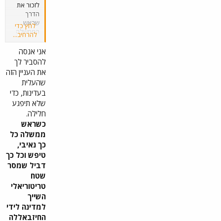
לזכור את
הדרך
שראש
לחץ כדי
הממשלה
להרחיב...
קיבל
באצילות
אני אנסה
נפש את
להסביר לך
ראש
את העניין הזה
הממשלה
שהעלית
שהחליף
בעדינות, כדי
אותו.
שלא תיפגע
חלילה.
כשראש
ממשלה כל
כך נאיבי,
טיפש וכל כך
דביל שמסר
שטח
טריטוריאלי
השייך
למדינה לידי
החיזבאללה