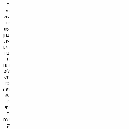
ה
ה
ב
מק
נ
צוע
י
מ
ית
י
שת
ן
בחן
נ
ת
את
נ
העו
י
בדו
ה
ו
ת
ב
ותח
ר
ליט
ה
תש
"
מ
כח
א
מזה
ה
שז
ו
ד
ה
א
יהי
ו
ה
ל
מ
יצח
ר
ק
ט