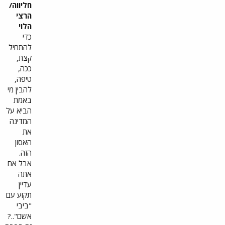
מו
חליווה/
ומעל
הרצי
ה.
הלוי
מתאי
כדי
ם
להתחיל
לכם.
קצת,
ככה,
טיפה,
להבין מי
באמת
הביא על
המדינה
את
האסון
הזה.
אבל אם
אתה
עדיין
תקוע עם
"ביבי
אשם"..?