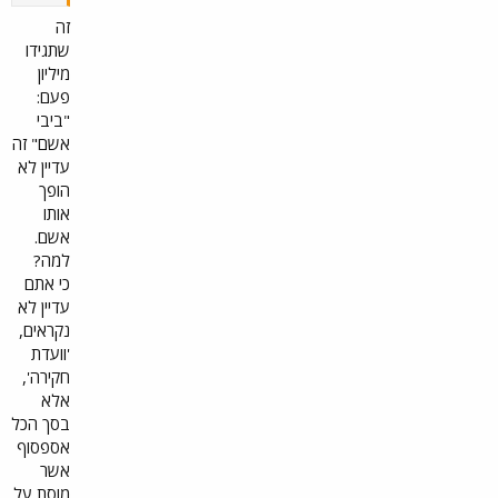
טון
לבנט
זה
?
שתגידו
מיליון
והעוב
פעם:
דה,
"ביבי
נתני
אשם" זה
הו
מצד
עדיין לא
אחד
הופך
לא
אותו
תיקן
אשם.
את
למה?
הנזק
כי אתם
האיו
ם של
עדיין לא
העב
נקראים,
רת
'וועדת
קצת
חקירה',
ים
אלא
ללבנ
בסך הכל
ון
ומצד
אספסוף
שני
אשר
הביא
מוסת על