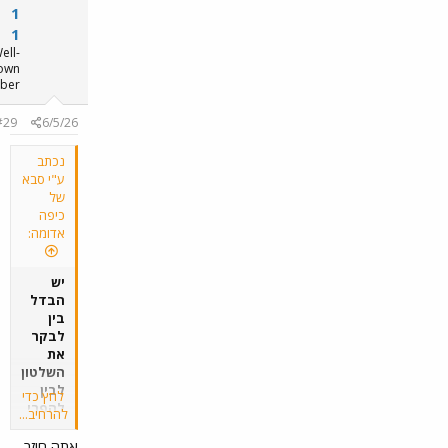
1
1
Well-
known
member
#29
6/5/26
נכתב
ע"י סבא
של
כיפה
אדומה:
יש
הבדל
בין
לבקר
את
השלטון
לבין
לחץ כדי
להפרי
להרחיב...
ע לו
לנהל
אתה חוזר