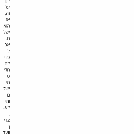
לם
ה
על
ת
זה,
ו
ק
אז
פ
הוא
נ
ישל
י
ת
ם.
ש
אב
ל
ל
ו
,
כדי
ח
לה
ב
חלי
ט
י
ט
ו
מי
"
ישל
ר
ה
ם
א
ומי
ו
לא..
פ
.
ו
ז
צרי
י
ך
צ
וועד
י