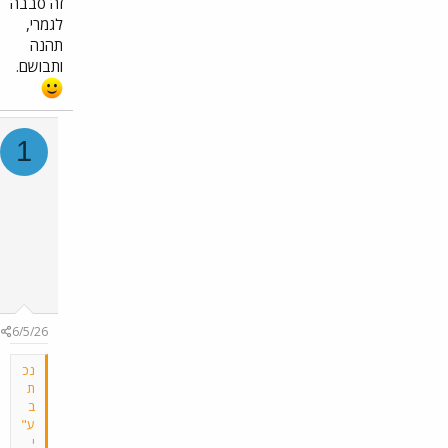
זה סבבה
לגמרי,
תהנה
ותבושם.
1
1
ס
פ
י
1
1
Well-
known
member
#32
6/5/26
נכ
ת
ב
ע"
י