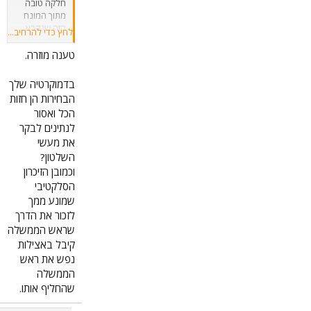
חלקה טובה
מתוך המונח
הזה שנקרא
לחץ כדי להרחיב...
דמוקרטיה.
תוצאות של
טענה מוזרה.
בחירות
לכנסת כבר
בדמוקרטיה שלך
לא משכנעות
הבחירות הן חזות
אתכם שיש
הכל ואסור
ציבור אשר
לנתינים לבקר
מעדיף מנהיג
כזה ולא אחר.
את מעשי
הפגנות נגד
השלטון?
ממשלה
וכמובן הזיכרון
נבחרת הן
הסלקטיבי
עניין של יום
שמונע ממך
יום אצלכם.
לזכור את הדרך
חברות כנסת
שלכם שורפות
שראש הממשלה
צמיגים
קיבל באצילות
בכבישים
נפש את ראש
ראשיים.
הממשלה
מנהיגים של
שהחליף אותו.
החוג שלכם
נצמדים