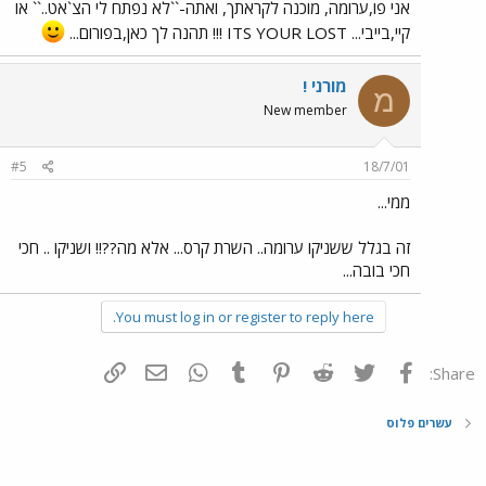
אני פו,ערומה, מוכנה לקראתך, ואתה-``לא נפתח לי הצ`אט..`` או
קיי,בייבי... ITS YOUR LOST !!! תהנה לך כאן,בפורום...
מורני !
מ
New member
#5
18/7/01
ממי...
זה בגלל ששניקו ערומה.. השרת קרס... אלא מה??!! ושניקו .. חכי
חכי בובה...
You must log in or register to reply here.
פייסבוק
Twitter
Reddit
Pinterest
Tumblr
WhatsApp
דואר אלקטרוני
הוסף קישור
Share:
עשרים פלוס