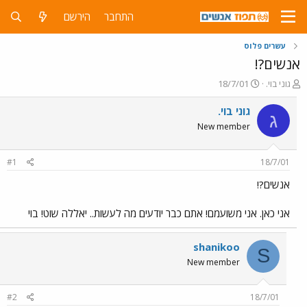
התחבר
הירשם
עשרים פלוס
אנשים?!
פ
פ
גוני בוי.
18/7/01
ו
ו
ת
ר
גוני בוי.
ג
ח
ס
New member
ה
ם
נ
ב
ו
ת
#1
18/7/01
ש
א
א
ר
אנשים?!
י
ך
אני כאן. אני משועמם! אתם כבר יודעים מה לעשות.. יאללה שוט! בוי
shanikoo
S
New member
#2
18/7/01