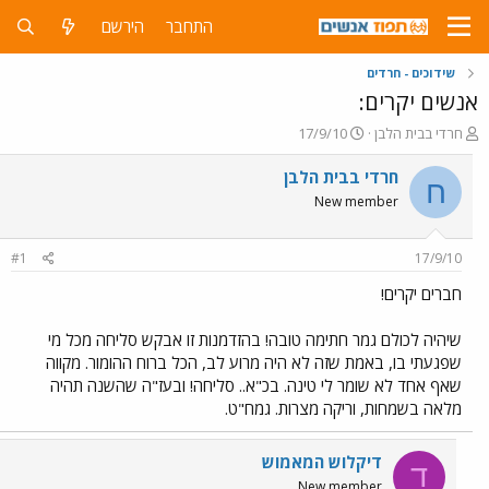
התחבר
הירשם
שידוכים - חרדים
אנשים יקרים:
פ
פ
חרדי בבית הלבן
17/9/10
ו
ו
ת
ר
חרדי בבית הלבן
ח
ח
ס
New member
ה
ם
נ
ב
ו
ת
#1
17/9/10
ש
א
א
ר
חברים יקרים!
י
ך
שיהיה לכולם גמר חתימה טובה! בהזדמנות זו אבקש סליחה מכל מי
שפגעתי בו, באמת שזה לא היה מרוע לב, הכל ברוח ההומור. מקווה
שאף אחד לא שומר לי טינה. בכ"א.. סליחה! ובעז"ה שהשנה תהיה
מלאה בשמחות, וריקה מצרות. גמח"ט.
דיקלוש המאמוש
ד
New member