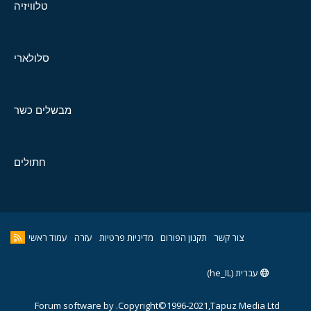
טלוויזיה
סלולארי
מבשלים כשר
חתולים
צור קשר
תקנון הפורום
מדיניות פרטיות
עזרה
עמוד ראשי
עברית (he_IL)
Forum software by
Copyright©1996-2021,Tapuz Media Ltd.