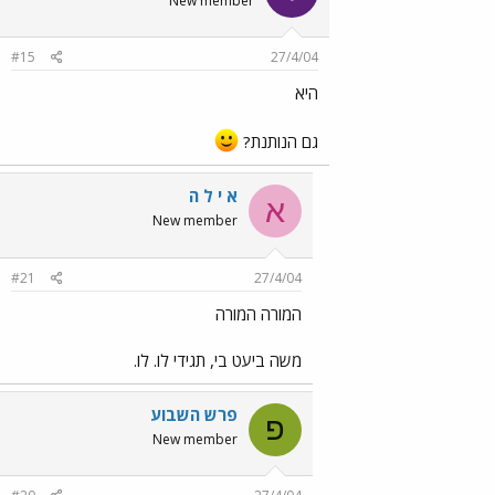
New member
#15
27/4/04
היא
גם הנותנת?
א י ל ה
א
New member
#21
27/4/04
המורה המורה
משה ביעט בי, תגידי לו. לו.
פרש השבוע
פ
New member