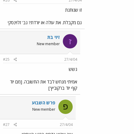
#20
27/4/04
זו שנותנת
גם מקבלת. את עולה או יורדת? גב' זלוינסקי
זיוי בת
ז
New member
#25
27/4/04
גשש
אמיתי מנחש לבד את התשובה. [מם יוד
קוף יוד ברקוביץ']
פרש השבוע
פ
New member
#27
27/4/04