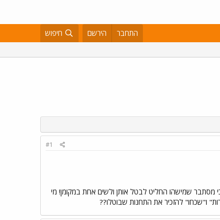
התחבר
הירשם
חיפוש
#1
ול תחנות? אתמול מצאתי את עצמי מפספס 2 תחנות בדרך הביתה, כי מסתבר שמישהו החליט לבטל אותן ולשים אחת במקומן! מי
ות" ו"שכחו" להזכיר את התחנות שבוטלו??