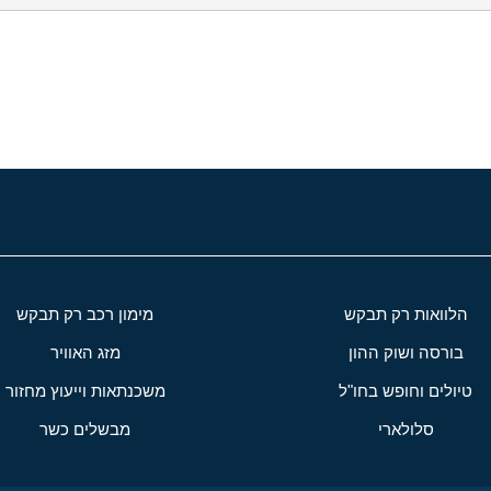
י
שור
הלוואות רק תבקש
מימון רכב רק תבקש
בורסה ושוק ההון
מזג האוויר
טיולים וחופש בחו"ל
משכנתאות וייעוץ מחזור
סלולארי
מבשלים כשר