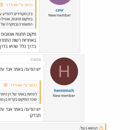
נכתב ע"י אוהד11:
cmr
בדן מקפידים להודיע על
New member
במיקום תחנות, ואפילו 
המשטרה (במקרה של א
מיקום תחנות אוטובוס
בדרך כלל שהיא בדרך 
2/4/04
H
יש הודעה באתר אגד על 
נכתב ע"י אוהד11:
hemimoh
לפחות באתר של דן היתה
New member
שינוי המיקום בקרית בן גו
יש הודעה באתר אגד על 
תבדקו
הנושא נעול.