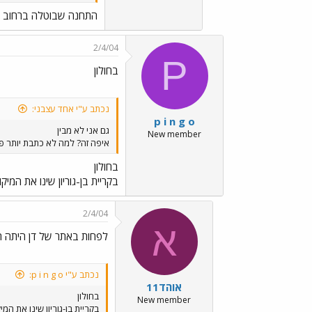
התחנה שבוטלה ברחוב ד
2/4/04
P
בחולון
נכתב ע"י אחד עצבני:
p i n g o
גם אני לא מבין
New member
איפה זה? למה לא כתבת יותר פר
בחולון
בקריית בן-גוריון שינו את המי
2/4/04
א
לפחות באתר של דן היתה ה
נכתב ע"י p i n g o:
אוהד11
בחולון
New member
בקריית בן-גוריון שינו את ה