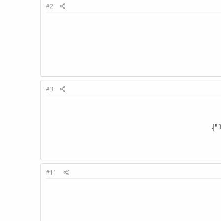
#2
#3
ן.
#11