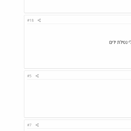
#18
 נטילת ידים
#5
#7