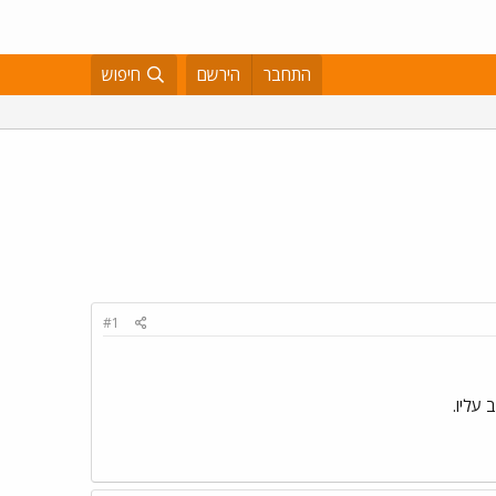
התחבר
הירשם
חיפוש
#1
עליו.