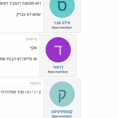
ס
היא מתכוונת להסביר לאשד
שהוא לא עבריין.
סילה 120
New member
30/8/10
ד
אוקיי
אז סליחה לא הבנתי אות
דרוmי
New member
30/8/10
ק
צ י נ י ו ת ! מכיר תמילה???
קומפוזיציהה
New member