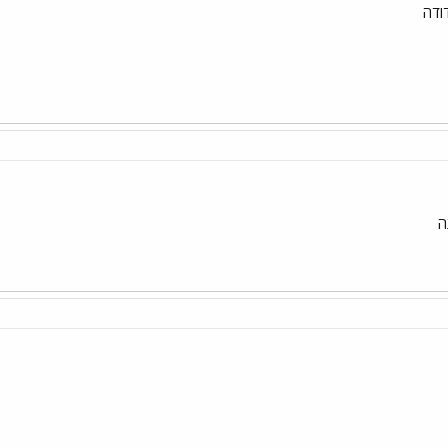
ודה
ה