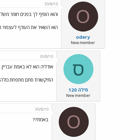
30/8/10
O
והוא הוסיף לך בפנים חומר משל
הוא השאיר את העודף לעצמו? 
odery
New member
30/8/10
ס
אודליה הוא לא באמת עבריין.
התיקשורת סתם מתפחת.כולה בח
סילה 120
New member
30/8/10
O
באמת??