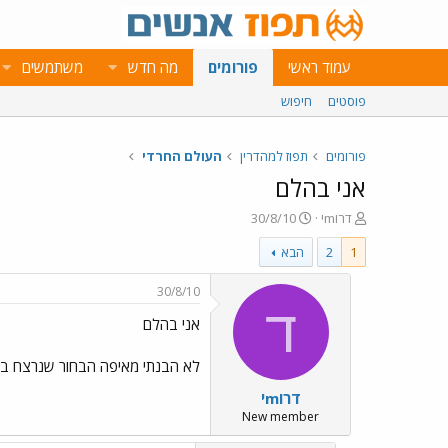
עמוד ראשי
פורומים
מה חדש
משתמשים
פוסטים
חיפוש
פורומים
תפוז למהדרין
העולם החרדי
אני בהלם
פ
פ
דרוmי
30/8/10
ו
ו
1
2
הבא
ת
ר
ח
ס
ה
ם
30/8/10
נ
ב
ד
אני בהלם
ו
ת
ש
א
א
ר
לא הבנתי מאיפה הבחור שנרצח באש
י
דרוmי
ך
New member