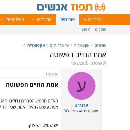
עמוד ראשי
פורומים
מה חדש
משתמשים
פוסטים
חיפוש
פורומים
אקטואליה
על סדר היום
אקטואליה
אמת החיים הפשוטה
פ
פ
ערני31
10/5/26
ו
ו
ת
ר
10/5/26
ח
ס
ע
אמת החיים הפשוטה​
ה
ם
נ
ב
ו
ת
ש
א
האדם מחפש הסברים גדולים. הוא בו
ערני31
א
ר
אמת פשוטה מאוד, אמת שכל ילד יכול
י
Well-known member
ך
יש שמיים ויש ארץ.