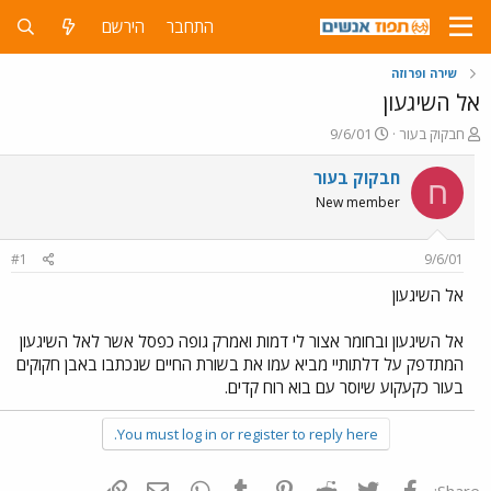
התחבר
הירשם
שירה ופרוזה
אל השיגעון
פ
פ
חבקוק בעור
9/6/01
ו
ו
ת
ר
חבקוק בעור
ח
ח
ס
New member
ה
ם
נ
ב
ו
ת
#1
9/6/01
ש
א
א
ר
אל השיגעון
י
ך
אל השיגעון ובחומר אצור לי דמות ואמרק גופה כפסל אשר לאל השיגעון
המתדפק על דלתותיי מביא עמו את בשורת החיים שנכתבו באבן חקוקים
בעור כקעקוע שיוסר עם בוא רוח קדים.
You must log in or register to reply here.
פייסבוק
Twitter
Reddit
Pinterest
Tumblr
WhatsApp
דואר אלקטרוני
הוסף קישור
Share: