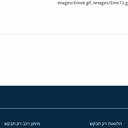
י
שור
הלוואות רק תבקש
מימון רכב רק תבקש