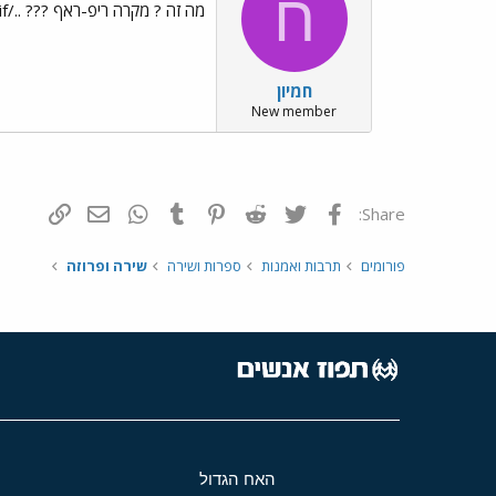
ח
מה זה ? מקרה ריפ-ראף ??? ../images/Emo6.gif../images/Emo72.gif
חמיון
New member
פייסבוק
Twitter
Reddit
Pinterest
Tumblr
WhatsApp
דואר אלקטרונ
הוסף קי
Share:
פורומים
תרבות ואמנות
ספרות ושירה
שירה ופרוזה
האח הגדול