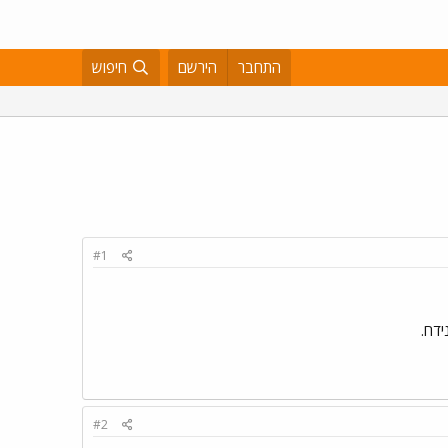
התחבר
הירשם
חיפוש
#1
ידח.
#2