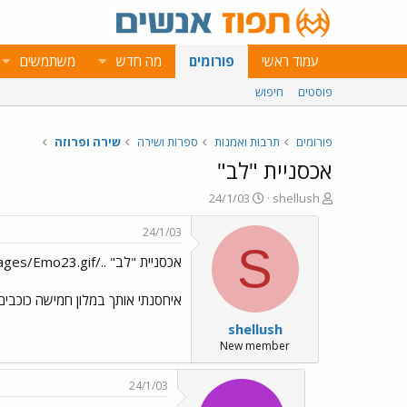
עמוד ראשי
פורומים
מה חדש
משתמשים
פוסטים
חיפוש
פורומים
תרבות ואמנות
ספרות ושירה
שירה ופרוזה
אכסניית "לב"
פ
פ
24/1/03
shellush
ו
ו
ת
ר
24/1/03
ח
ס
S
אכסניית "לב" ../images/Emo23.gif
ה
ם
נ
ב
ו
ת
איחסנתי אותך במלון חמישה כוכבים
ש
א
shellush
א
ר
י
New member
ך
24/1/03