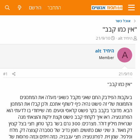
התחבר
הירשם
אוכל כשר
"אין כמו קבב"
פ
פ
alt היחיד
21/9/10
ו
ו
ת
ר
alt היחיד
A
ח
ס
Member
ה
ם
נ
ב
ו
ת
#1
21/9/10
ש
א
א
ר
"אין כמו קבב"
י
ך
בעקבות הפידבק החם שאני מקבל כשאני מעלה את המתכונים
והתמונות שלי זה פשוט נהיה כיף לשתף אתכם. ולכן קבלו את המתכון
הבא. מדובר בקבב בקר פשוט קלאסי וטעים. מה שייחודי בו לדעתי הוא
הפרזנטציה. ראו איך לקחתי קבב פשוט וקצת ירקות והוצאתי מנה
שנראית מיליון דולר. מצרכים: 300 גרם בשר בקר טחון. חצי בצל קצוץ
דק מאוד. 3 שיני שום כתושים. חופן נדיב של כוסברה קצוצה דק. מלח
ופלפל. שמן זית. לפרזנטציה: חצי עגבניה. כמה זיתים וכמה פרוסות של