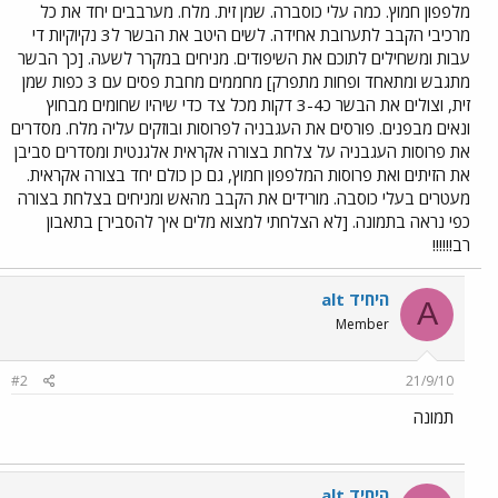
מלפפון חמוץ. כמה עלי כוסברה. שמן זית. מלח. מערבבים יחד את כל
מרכיבי הקבב לתערובת אחידה. לשים היטב את הבשר ל3 נקיוקיות די
עבות ומשחילים לתוכם את השיפודים. מניחים במקרר לשעה. [כך הבשר
מתגבש ומתאחד ופחות מתפרק] מחממים מחבת פסים עם 3 כפות שמן
זית, וצולים את הבשר כ3-4 דקות מכל צד כדי שיהיו שחומים מבחוץ
ונאים מבפנים. פורסים את העגבניה לפרוסות ובוזקים עליה מלח. מסדרים
את פרוסות העגבניה על צלחת בצורה אקראית אלגנטית ומסדרים סביבן
את הזיתים ואת פרוסות המלפפון חמוץ, גם כן כולם יחד בצורה אקראית.
מעטרים בעלי כוסבה. מורידים את הקבב מהאש ומניחים בצלחת בצורה
כפי נראה בתמונה. [לא הצלחתי למצוא מלים איך להסביר] בתאבון
רב!!!!!!
alt היחיד
A
Member
#2
21/9/10
תמונה
alt היחיד