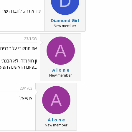
D
יגיד את זה. לחברה שלי
Diamond Girl
New member
23/1/03
A
את תחשבי על דברים ש
ון חוץ מזה, לא הבנתי
בפעם הראשונה הפעמים הב
A l o n e
New member
23/1/03
A
את=אל
A l o n e
New member