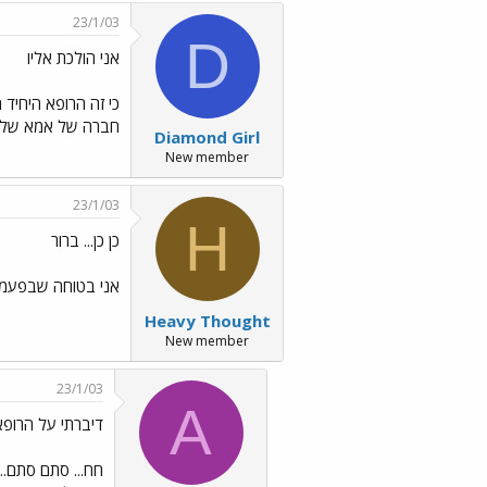
23/1/03
D
אני הולכת אליו
כי זה הרופא היחיד 
חברה של אמא שלי
Diamond Girl
New member
23/1/03
H
כן כן... ברור
אני בטוחה שבפעמים
Heavy Thought
New member
23/1/03
A
דיברתי על הרופא../s/Emo6.gif
חח... סתם סתם..