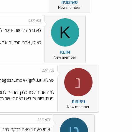
טאזמניה
New member
23/1/03
K
לא נראה לי שהוא יכול ל
כאילו, אחרי הכל, הוא לא
KEiN
New member
23/1/03
נ
שאלת תם../images/Emo47.gif
למה את הולכת כלכך הרבה לרופא 
וגינות ביום אז לא נראה לי שתצל
ני3ו3ות
New member
23/1/03
ט
אותי פעם רופאה בדקה לפני 