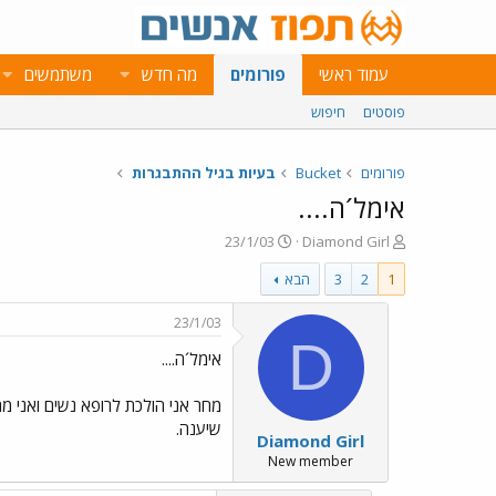
עמוד ראשי
פורומים
מה חדש
משתמשים
פוסטים
חיפוש
פורומים
Bucket
בעיות בגיל ההתבגרות
אימל´ה....
פ
פ
23/1/03
Diamond Girl
ו
ו
1
2
3
הבא
ת
ר
ח
ס
ה
ם
23/1/03
נ
ב
D
אימל´ה....
ו
ת
ש
א
א
ר
מחר אני הולכת לרופא נשים ואני מת
י
שיענה.
Diamond Girl
ך
New member