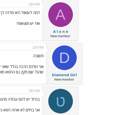
23/1/03
A
למה לעזאזל היא מדדה לך?
אז? יש תוצאות?
A l o n e
New member
23/1/03
D
תשובה
אני הולכת הרבה בגלל שאני לו
שהכל שם תקין. גם הרופא מזה
Diamond Girl
New member
23/1/03
ט
בגדול יש להם עבודה מהנה לא ככה? ..
אני בחיים לא אהיה רופא 