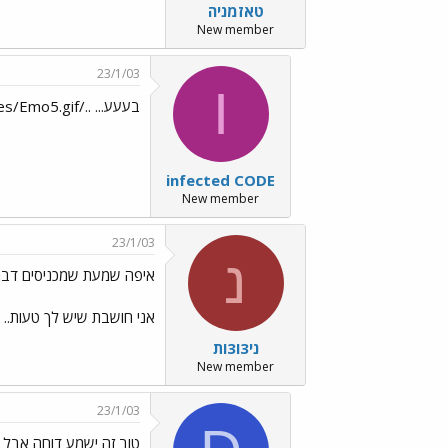
טאזמניה
New member
23/1/03
I
בעעע... ../images/Emo5.gif
infected CODE
New member
23/1/03
נ
איפה שמעת שמכניסים דברים?../mo47.gif
אני חושבת שיש לך טעות.. 
ני3ו3ות
New member
23/1/03
טוב זה ישמע דוחה אבל א