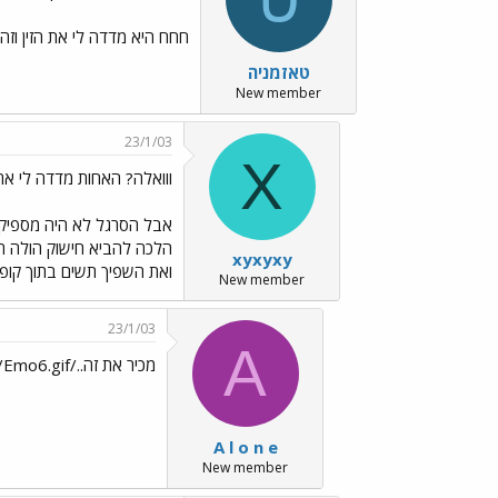
חחח היא מדדה לי את הזין וזה 
טאזמניה
New member
23/1/03
X
ווואלה? האחות מדדה לי את 
אבל הסרגל לא היה מספיק 
הלכה להביא חישוק הולה ה
xyxyxy
ואת השפיך תשים בתוך קופס
New member
23/1/03
A
מכיר את זה../images/Emo6.gif
A l o n e
New member