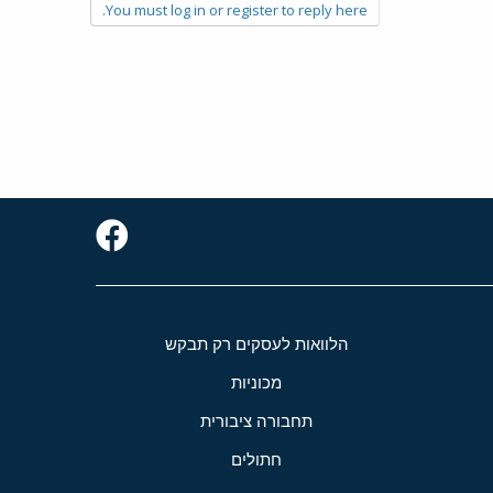
You must log in or register to reply here.
הלוואות לעסקים רק תבקש
מכוניות
תחבורה ציבורית
חתולים