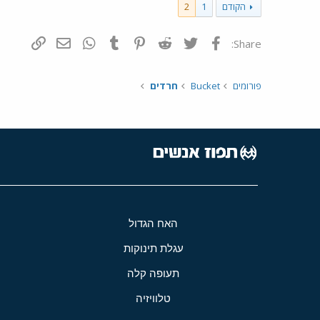
הקודם
1
2
פייסבוק
Twitter
Reddit
Pinterest
Tumblr
WhatsApp
דואר אלקטרונ
הוסף קי
Share:
פורומים
Bucket
חרדים
האח הגדול
עגלת תינוקות
תעופה קלה
טלוויזיה