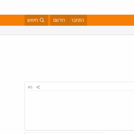
התחבר
הירשם
חיפוש
#6