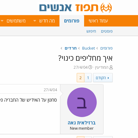
עמוד ראשי
פורומים
מה חדש
משתמשים
פוסטים
חיפוש
פורומים
Bucket
חרדים
איך מחליפים כינוי?
פ
פ
המודיעין
27/4/04
ו
ו
הקודם
1
2
ת
ר
ח
ס
ה
ם
27/4/04
נ
ב
ב
סחטן על האידיש של החבריה פה
ו
ת
ש
א
א
ר
י
ברזילאית גאה
ך
New member