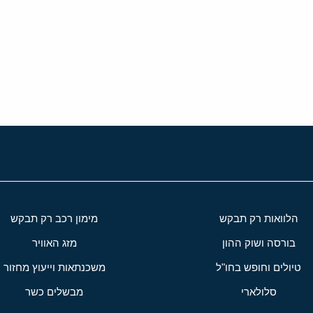
י
שור
הלוואות רק תבקש
מימון רכב רק תבקש
בורסה ושוק ההון
מזג האוויר
טיולים וחופש בחו"ל
משכנתאות וייעוץ מחזור
סלולארי
מבשלים כשר