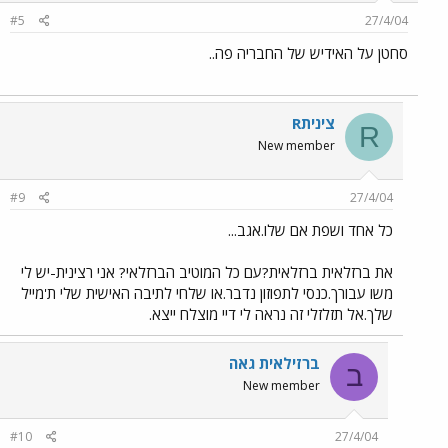
#5
27/4/04
סחטן על האידיש של החבריה פה..
Rצינית
R
New member
#9
27/4/04
כל אחד ושפת אם שלו.אגב...
את ברזלאית ברזלאית?עם כל המוטיב הברזלאי? אני רצינית-יש לי
משו עבורך.כנסי לתפוזון נדבר.או שלחי לתיבה האישית שלי ת'מייל
שלך.אל תזלזלי זה נראה לי דיי מוצלח ייצא.
ברזילאית גאה
ב
New member
#10
27/4/04