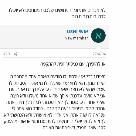
לא מכירים אותי וכל הניחושים שלכם המגוחכים לא יועילו
לכם. ח.ח.ח.ח.ח.ח.ח
אושי USHI
א
New member
#20
27/4/04
אז להזכירך. עם כניסתך זכית להתקפה
מצידו,זוכר? אז שלחתי לו הודעה שאתה אחד מהחבר`ה
ושירד ממך. הוא לחץ עלי שאגלה לו מי אתה והסברתי לו
שכמו שהוא לא רוצה שאחרים ידעו עליו כך גם אתה. אם
אני לא טועה עדכנתי אותך שהוא אחד משלנו ולא רוצה
שאף אחד ידע. כזכור לך לא הסכמתי לגלות לך מיהו ואתה
אמרת שלפי הניסוח נראה לך שזה... כמו"כ הוא אמר לי
שנראה לו שזה אתה. אני עדיין לא אישרתי ולא הכחשתי לא
לך ולא לו. אז יאללה תמשיכו להתכסח ותוציאו אותי מהעסק
לפני שאני מפרק לשניכם את הצורה.