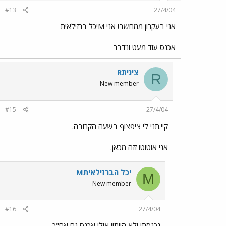
#13
27/4/04
אני בעקרון ממחשב! אני Mיכל ברזילאית
אכנס עוד מעט ונדבר
Rצינית
R
New member
#15
27/4/04
קיי.תני לי ציפצוף בשעה הקרובה.
אני אוטוטו זזה מכאן.
Mיכל הברזילאית
M
New member
#16
27/4/04
נכנסתי ולא היית!! אולי אכנס גם אח"כ