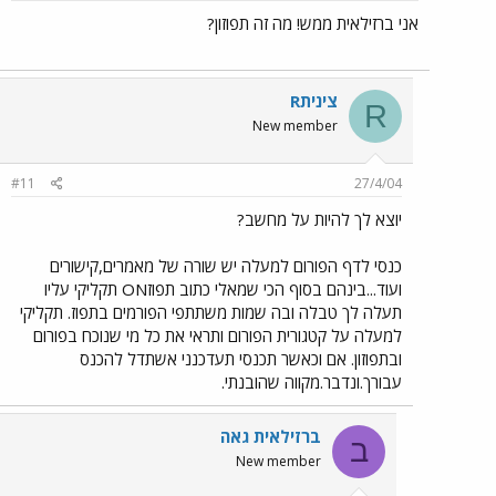
אני ברזילאית ממש! מה זה תפוזון?
Rצינית
R
New member
#11
27/4/04
יוצא לך להיות על מחשב?
כנסי לדף הפורום למעלה יש שורה של מאמרים,קישורים
ועוד...בינהם בסוף הכי שמאלי כתוב תפוזON תקליקי עליו
תעלה לך טבלה ובה שמות משתתפי הפורמים בתפוז. תקליקי
למעלה על קטגורית הפורום ותראי את כל מי שנוכח בפורום
ובתפוזון. אם וכאשר תכנסי תעדכנני אשתדל להכנס
עבורך.ונדבר.מקווה שהובנתי.
ברזילאית גאה
ב
New member