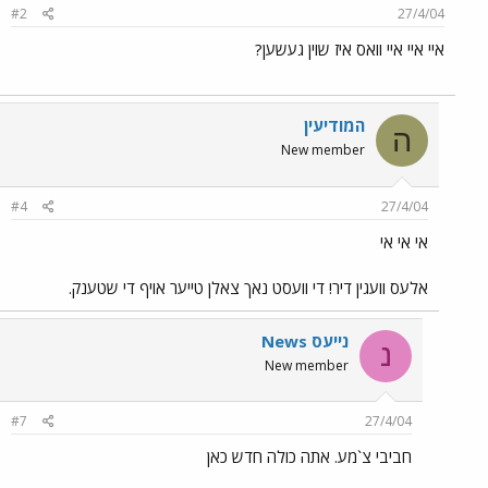
#2
27/4/04
איי איי איי וואס איז שוין געשען?
המודיעין
ה
New member
#4
27/4/04
אי אי אי
אלעס וועגין דיר! די וועסט נאך צאלן טייער אויף די שטענק.
נייעס News
נ
New member
#7
27/4/04
חביבי צ`מע. אתה כולה חדש כאן