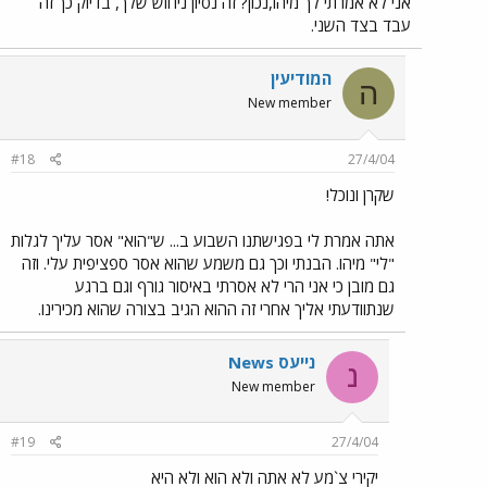
אני לא אמרתי לך מיהו,נכון? זה נסיון ניחוש שלך, בדיוק כך זה
עבד בצד השני.
המודיעין
ה
New member
#18
27/4/04
שקרן ונוכל!
אתה אמרת לי בפגישתנו השבוע ב... ש"הוא" אסר עליך לגלות
"לי" מיהו. הבנתי וכך גם משמע שהוא אסר ספציפית עלי. וזה
גם מובן כי אני הרי לא אסרתי באיסור גורף וגם ברגע
שנתוודעתי אליך אחרי זה ההוא הגיב בצורה שהוא מכירינו.
נייעס News
נ
New member
#19
27/4/04
יקירי צ`מע לא אתה ולא הוא ולא היא