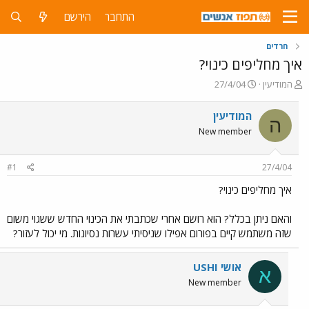
התחבר
הירשם
חרדים
איך מחליפים כינוי?
פ
פ
המודיעין
27/4/04
ו
ו
ת
ר
המודיעין
ה
ח
ס
New member
ה
ם
נ
ב
ו
ת
#1
27/4/04
ש
א
א
ר
איך מחליפים כינוי?
י
ך
והאם ניתן בכלל? הוא רושם אחרי שכתבתי את הכינוי החדש ששגוי משום
שזה משתמש קיים בפורום אפילו שניסיתי עשרות נסיונות. מי יכול לעזור?
אושי USHI
א
New member