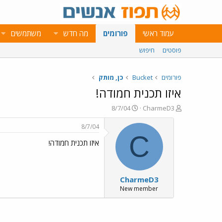
עמוד ראשי
פורומים
מה חדש
משתמשים
פוסטים
חיפוש
פורומים
Bucket
כן, מותק
איזו תכנית חמודה!
פ
פ
8/7/04
CharmeD3
ו
ו
ת
ר
8/7/04
ח
ס
C
איזו תכנית חמודה!
ה
ם
נ
ב
ו
ת
ש
א
CharmeD3
א
ר
י
New member
ך