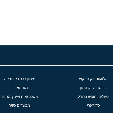
י
שור
הלוואות רק תבקש
מימון רכב רק תבקש
בורסה ושוק ההון
מזג האוויר
טיולים וחופש בחו"ל
משכנתאות וייעוץ מחזור
סלולארי
מבשלים כשר