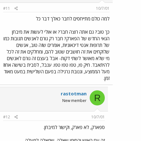
#11
10/7/01
למה כולם מתייחסים לחבר כאלך דבר כל
כך טוב? גם אתה רוצה חבר? או אולי לעשות את מיבחן
הגאי החדש של הפארק? חבר רק גורם לאנשים תגובות כמו
של תרופות אנטי דיכאוניות, אומרים שזה טוב, אנשים
שלוקחים את זה חושבים שטוב להם, ומחלקים את זה לכל
מי שלא מאושר לשתי דקות- אבל בעצם זה גורם לאנשים
להיתאבד. חיק פו, טפו טפו טפו. ענבל, לסבית בשישה אחוז
מעל הממוצע, וגנובת נרגילה בפעם השלישית במעט מאוד
זמן.
rastotman
R
New member
#12
10/7/01
ספארק, לא פארק, וקישור למיבחן.
זה עם האיש והסימן שאלה, שמאלה למעלה.