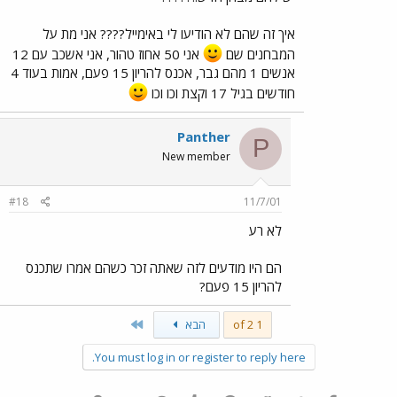
איך זה שהם לא הודיעו לי באימייל???? אני מת על
המבחנים שם
אני 50 אחוז טהור, אני אשכב עם 12
אנשים 1 מהם גבר, אכנס להריון 15 פעם, אמות בעוד 4
חודשים בגיל 17 וקצת וכו וכו
Panther
P
New member
#18
11/7/01
לא רע
הם היו מודעים לזה שאתה זכר כשהם אמרו שתכנס
להריון 15 פעם?
Last
1 of 2
הבא
You must log in or register to reply here.