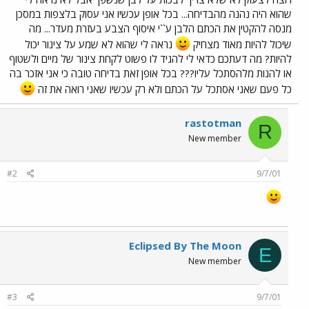
שהוא היה נהנה מהבדיחה... בכל אופן עכשיו אני עסוק בלצפות במסכן
מנסה להקטין את הכתם הלבן ע``י איסוף הצבע בעזרת מעדר... מה
שיכול להיות מאוד מצחיק
נראה לי שהוא לא שמע על צינור יכול
להיות? מה דעתכם כדאי לי להגיד לו פשוט לקחת צינור של מיים ולשטוף
או להנות מלהסתכל עליו??? בכל אופן זאת בדיחה טובה כי אני אזכר בה
כל פעם שאני אסתכל על הכתם ולא רק עכשיו שאני רואה את זה
rastotman
R
New member
#2
9/7/01
Eclipsed By The Moon
E
New member
#3
9/7/01