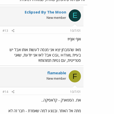
Eclipsed By The Moon
E
New member
#13
10/7/01
אוף אוף!!
מאז שהמבחן יצא אני מנסה לעשות אותו אבל יש
בעיית CGI, HTML אבל לא! אני יודעת, שאני
סטרייטית, עם נטיות תמוהות!!!
flameable
F
New member
#14
10/7/01
אח.. הספארק - קלאסיקה...
מתה אל האתר. ובנוגע למה שאמרת - חבר זה לא