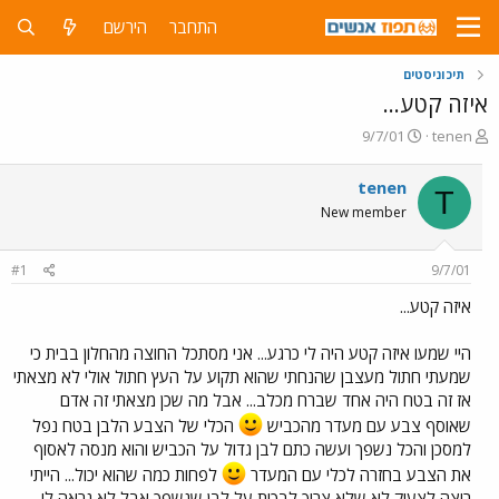
התחבר
הירשם
תיכוניסטים
איזה קטע...
פ
פ
9/7/01
tenen
ו
ו
ת
ר
tenen
T
ח
ס
New member
ה
ם
נ
ב
ו
ת
#1
9/7/01
ש
א
א
ר
איזה קטע...
י
ך
היי שמעו איזה קטע היה לי כרגע... אני מסתכל החוצה מהחלון בבית כי
שמעתי חתול מעצבן שהנחתי שהוא תקוע על העץ חתול אולי לא מצאתי
אז זה בטח היה אחד שברח מכלב... אבל מה שכן מצאתי זה אדם
שאוסף צבע עם מעדר מהכביש
הכלי של הצבע הלבן בטח נפל
למסכן והכל נשפך ועשה כתם לבן גדול על הכביש והוא מנסה לאסוף
את הצבע בחזרה לכלי עם המעדר
לפחות כמה שהוא יכול... הייתי
רוצה לצעוק לא שלא צריך לבכות על לבן שנשפך אבל לא נראה לי