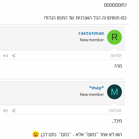
כתוםםםםםם
כמו תפוזים! זה הכל האנרגיות של התפוז הגדול!
rastotman
R
New member
#4
9/7/01
מה?
*may*
M
New member
#6
10/7/01
מיכל,
הוא לא אמר ``כתום`` אלא - ``כתם``. כתם לבן.