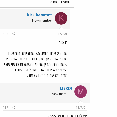
הומואים ממני?
kirk hammet
K
New member
#23
11/7/01
נו טוב.
אני 25 אחוז הומו. 85 אחוז יותר הומואים
ממני. אני הפוך ממך נחמד ביותר. אני מניח
שאם הייתי מבין את כל השאלות כראוי אולי
הייתי יוצא יותר. אבל אני לא ידעתי הכל.
תמיד יש עוד דברים ללמוד.
MERD!
M
New member
#17
11/7/01
יש להם מבחן חדש..?????